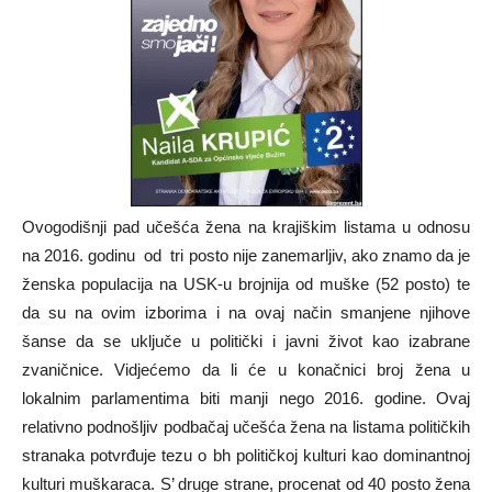
Ovogodišnji pad učešća žena na krajiškim listama u odnosu
na 2016. godinu od tri posto nije zanemarljiv, ako znamo da je
ženska populacija na USK-u brojnija od muške (52 posto) te
da su na ovim izborima i na ovaj način smanjene njihove
šanse da se uključe u politički i javni život kao izabrane
zvaničnice. Vidjećemo da li će u konačnici broj žena u
lokalnim parlamentima biti manji nego 2016. godine. Ovaj
relativno podnošljiv podbačaj učešća žena na listama političkih
stranaka potvrđuje tezu o bh političkoj kulturi kao dominantnoj
kulturi muškaraca. S’ druge strane, procenat od 40 posto žena