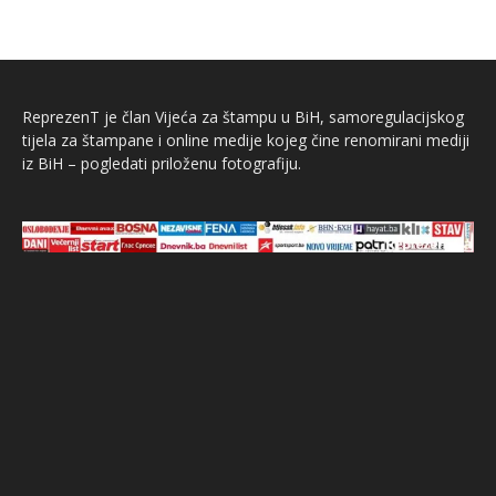
ReprezenT je član Vijeća za štampu u BiH, samoregulacijskog
tijela za štampane i online medije kojeg čine renomirani mediji
iz BiH – pogledati priloženu fotografiju.