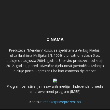
O NAMA
Preduzeće "Meridian" d.o.o. sa sjedištem u Velikoj Kladuši,
ulica Ibrahima Mržljaka 3/I, 100% u privatnom vlasništvu,
djeluje od augusta 2004. godine. U okviru preduzeća od kraja
2012. godine, pored izdavačke djelatnosti (periodična izdanja)
djeluje portal ReprezenT.ba kao osnovna djelatnost.
Program osnaživanja nezavisnih medija - Independent media
emprowerment program (IMEP)
Kontakt:
redakcija@reprezent.ba