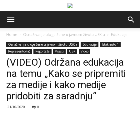
Home
Osnaživanje uloge žene u javnom životu USK-a
Edukacije
Osnaživanje uloge žene u javnom životu USK-a
Edukacije
Istaknuto 1
Reprezentov(a)
Reportaža
Vijesti
USK
Video
(VIDEO) Održana edukacija
na temu „Kako se pripremiti
za medije i kako medije
pridobiti za saradnju“
21/10/2020
0