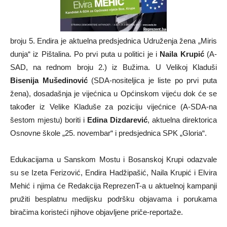
broju 5. Endira je aktuelna predsjednica Udruženja žena „Miris
dunja“ iz Pištalina. Po prvi puta u politici je i
Naila Krupić
(A-
SAD, na rednom broju 2.) iz Bužima. U Velikoj Kladuši
Bisenija Mušedinović
(SDA-nositeljica je liste po prvi puta
žena), dosadašnja je vijećnica u Općinskom vijeću dok će se
također iz Velike Kladuše za poziciju vijećnice (A-SDA-na
šestom mjestu) boriti i
Edina Dizdarević
, aktuelna direktorica
Osnovne škole „25. novembar“ i predsjednica SPK „Gloria“.
Edukacijama u Sanskom Mostu i Bosanskoj Krupi odazvale
su se Izeta Ferizović, Endira Hadžipašić, Naila Krupić i Elvira
Mehić i njima će Redakcija ReprezenT-a u aktuelnoj kampanji
pružiti besplatnu medijsku podršku objavama i porukama
biračima koristeći njihove objavljene priče-reportaže.