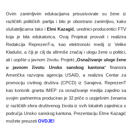
Ovim zanimljivim edukacijama prisustvovale su žene iz
različitih političkih partija i bilo je obostrano zanimljivo, kako
slušateljicama tako i
Elmi Kazagić
, urednici-producentici FTV
koja je bila edukatorica. Ovaj Projekat provodi i realizira
Redakcija ReprezenT-a, kao elektronski medij iz Velike
Kladuše, a čiji je cilj da afirmiše značaj i ulogu žene u politici,
ali i uopšte u javnom životu. Projekt „
Osnaživanje uloge žene
u javnom životu Unsko sanskog kantona
“ finansira
Američka razvojna agencija USAID, a realizira Centar za
promociju civilnog društva (CPCD) iz Sarajeva. ReprezenT
kao korisnik granta IMEP za osnaživanje medija zajedno sa
svojim partnerima producirao je 32 priče o uspješnim ženama
iz različitih sfera društvenog života iz svih lokalnih zajednica s
područja Unsko sanskog kantona. Prezentaciju Elme Kazagić
možete preuzeti
OVDJE
!