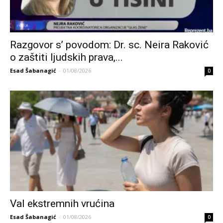
Razgovor s’ povodom: Dr. sc. Neira Raković
o zaštiti ljudskih prava,...
Esad Šabanagić
-
01/08/2026
0
Val ekstremnih vrućina
Esad Šabanagić
-
01/08/2026
0