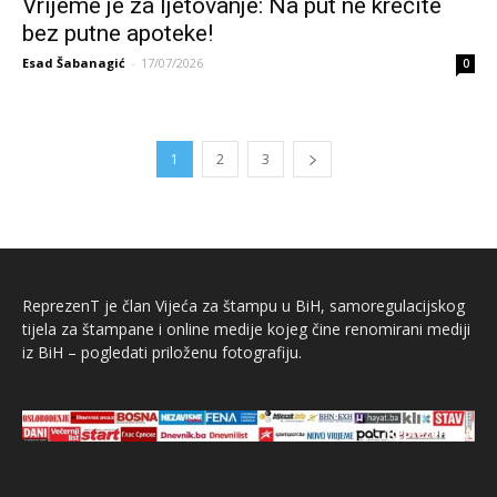
Vrijeme je za ljetovanje: Na put ne krećite
bez putne apoteke!
Esad Šabanagić
-
17/07/2026
0
1
2
3
ReprezenT je član Vijeća za štampu u BiH, samoregulacijskog
tijela za štampane i online medije kojeg čine renomirani mediji
iz BiH – pogledati priloženu fotografiju.