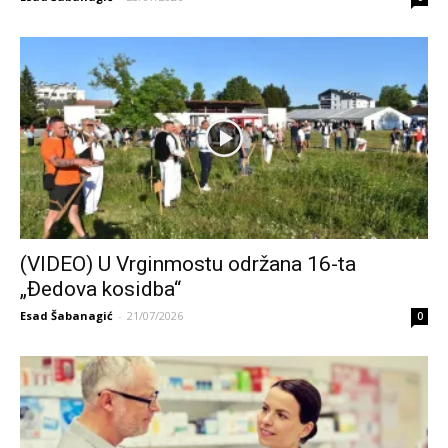
(VIDEO) U Vrginmostu održana 16-ta
„Đedova kosidba“
Esad Šabanagić
-
21/07/2026
0