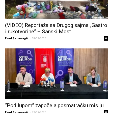
(VIDEO) Reportaža sa Drugog sajma „Gastro
i rukotvorine“ – Sanski Most
Esad Šabanagić
-
28/07/2026
0
“Pod lupom” započela posmatračku misiju
Esad Šabanagić
-
23/07/2026
0