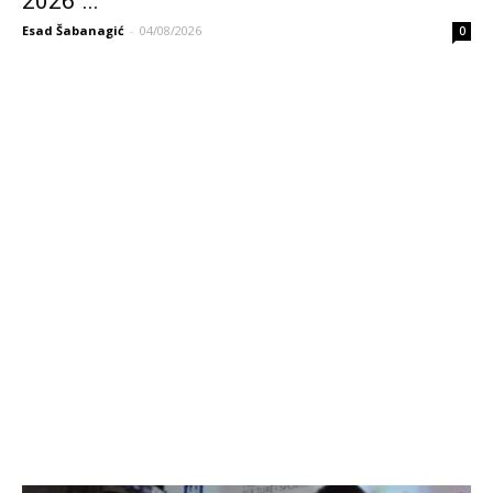
2026“...
Esad Šabanagić
-
04/08/2026
0