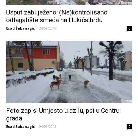
Usput zabilježeno: (Ne)kontrolisano
odlagalište smeća na Hukića brdu
Esad Šabanagić
-
24/08/2019
0
Foto zapis: Umjesto u azilu, psi u Centru
grada
Esad Šabanagić
-
04/03/2018
0