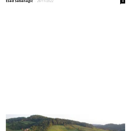
Esad Šabanagić
-
28/11/2022
0