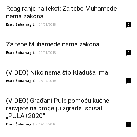
Reagiranje na tekst: Za tebe Muhamede
nema zakona
Esad Šabanagić
-
31/01/2018
0
Za tebe Muhamede nema zakona
Esad Šabanagić
-
29/01/2018
0
(VIDEO) Niko nema što Kladuša ima
Esad Šabanagić
-
25/07/2016
0
(VIDEO) Građani Pule pomoću kućne
rasvjete na pročelju zgrade ispisali
„PULA+2020“
Esad Šabanagić
-
14/03/2016
0