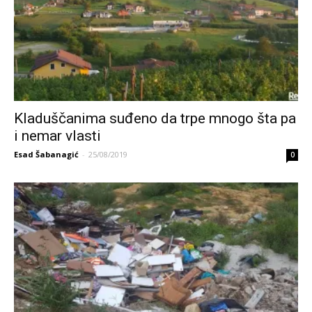
Kladuščanima suđeno da trpe mnogo šta pa
i nemar vlasti
Esad Šabanagić
-
25/08/2019
0