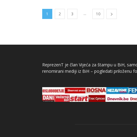
...
1
2
3
10
ReprezenT je član Vijeća za štampu u BiH, samor
renomirani mediji iz BiH – pogledati priloženu fo