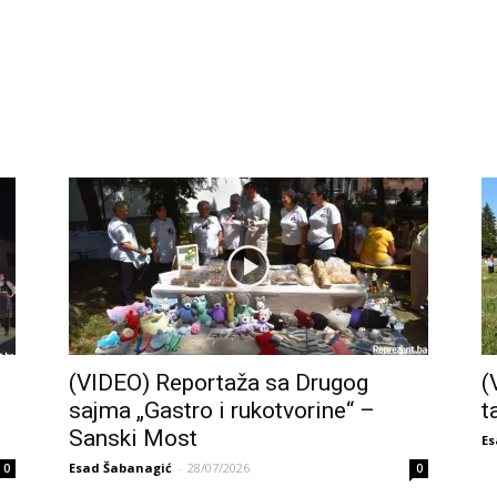
(VIDEO) Reportaža sa Drugog
(
sajma „Gastro i rukotvorine“ –
t
Sanski Most
Es
Esad Šabanagić
-
28/07/2026
0
0