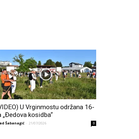
VIDEO) U Vrginmostu održana 16-
a „Đedova kosidba“
ad Šabanagić
-
21/07/2026
0