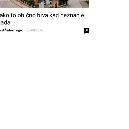
ako to obično biva kad neznanje
lada
ad Šabanagić
-
27/04/2026
0