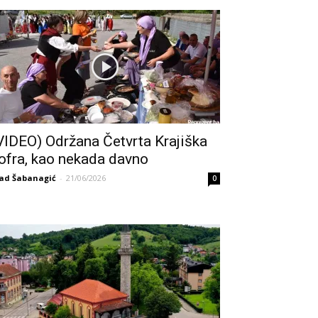
VIDEO) Održana Četvrta Krajiška
ofra, kao nekada davno
ad Šabanagić
-
21/06/2026
0