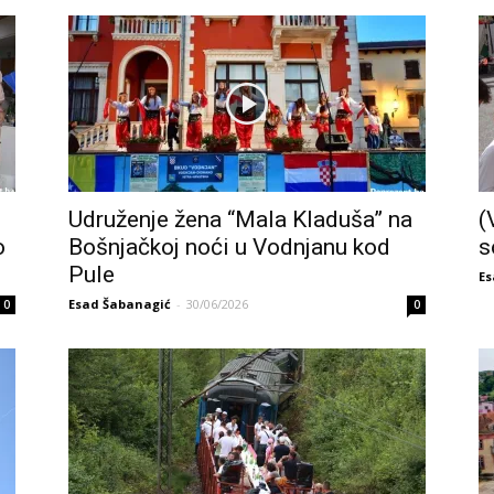
Udruženje žena “Mala Kladuša” na
(
o
Bošnjačkoj noći u Vodnjanu kod
s
Pule
Es
Esad Šabanagić
-
30/06/2026
0
0