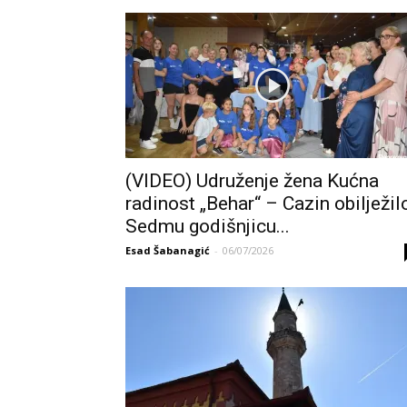
(VIDEO) Udruženje žena Kućna
radinost „Behar“ – Cazin obilježil
Sedmu godišnjicu...
Esad Šabanagić
-
06/07/2026