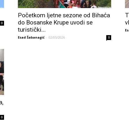
Početkom ljetne sezone od Bihaća
T
do Bosanske Krupe uvodi se
v
0
turistički...
Es
Esad Šabanagić
-
02/05/2026
0
a,
0