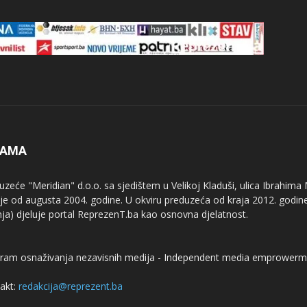
NAMA
uzeće "Meridian" d.o.o. sa sjedištem u Velikoj Kladuši, ulica Ibrahima
uje od augusta 2004. godine. U okviru preduzeća od kraja 2012. godine
nja) djeluje portal ReprezenT.ba kao osnovna djelatnost.
ram osnaživanja nezavisnih medija - Independent media emprowerm
akt:
redakcija@reprezent.ba