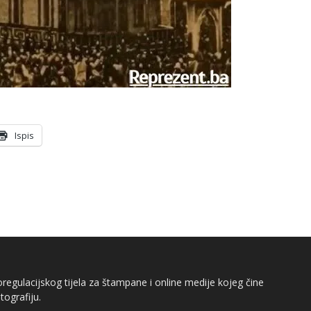
Ispis
egulacijskog tijela za štampane i online medije kojeg čine
tografiju.