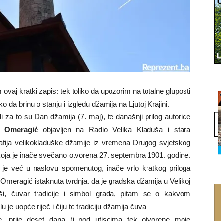
aj kratki zapis: tek toliko da upozorim na totalne gluposti
ako da brinu o stanju i izgledu džamija na Ljutoj Krajini.
i za to su Dan džamija (7. maj), te današnji prilog autorice
 Omeragić
objavljen na Radio Velika Kladuša i stara
rafija velikokladuške džamije iz vremena Drugog svjetskog
 koja je inače svečano otvorena 27. septembra 1901. godine.
 je već u naslovu spomenutog, inače vrlo kratkog priloga
Omeragić istaknuta tvrdnja, da je gradska džamija u Velikoj
ši, čuvar tradicije i simbol grada, pitam se o kakvom
u je uopće riječ i čiju to tradiciju džamija čuva.
, prije deset dana (i pod utiscima tek otvorene moje