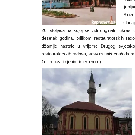
ljubl
Slove
sluča
20. stoljeća na kojoj se vidi originalni ukras 
desetak godina, prilikom restauratorskih rad
džamije nastale u vrijeme Drugog svjetskog
restauratorskih radova, sasvim uništena/odstra
želim baviti njenim interijerom).