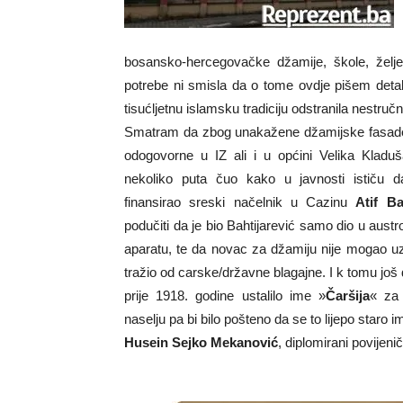
bosansko-hercegovačke džamije, škole, želje
potrebe ni smisla da o tome ovdje pišem detal
tisućljetnu islamsku tradiciju odstranila nestruč
Smatram da zbog unakažene džamijske fasade
odogovorne u IZ ali i u općini Velika Klad
nekoliko puta čuo kako u javnosti ističu d
finansirao sreski načelnik u Cazinu
Atif Ba
podučiti da je bio Bahtijarević samo dio u au
aparatu, te da novac za džamiju nije mogao uze
tražio od carske/državne blagajne. I k tomu još
prije 1918. godine ustalilo ime »
Čaršija
« za 
naselju pa bi bilo pošteno da se to lijepo staro im
Husein Sejko Mekanović
, diplomirani povijeni