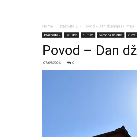
Home
Istaknuto 2
Povod – Dan džamija (7. maj)
Istaknuto 2
Društvo
Kultura
Narodna Baština
Vijesti
Povod – Dan dž
07/05/2026
0