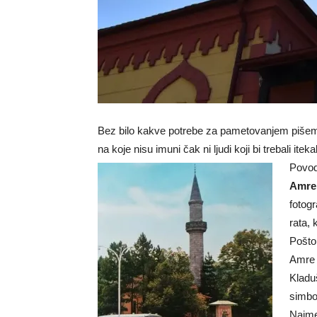
Bez bilo kakve potrebe za pametovanjem pišem ov
na koje nisu imuni čak ni ljudi koji bi trebali itek
Povod
Amre
fotog
rata,
Pošto
Amre 
Kladu
simbol
Naime