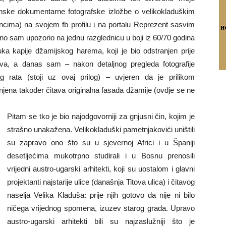
janske dokumentarne fotografske izložbe o velikokladuškim
ncima) na svojem fb profilu i na portalu Reprezent sasvim
jno sam upozorio na jednu razglednicu u boji iz 60/70 godina
luka kapije džamijskog harema, koji je bio odstranjen prije
ova, a danas sam – nakon detaljnog pregleda fotografije
 rata (stoji uz ovaj prilog) – uvjeren da je prilikom
njena također čitava originalna fasada džamije (ovdje se ne
Pitam se tko je bio najodgovorniji za gnjusni čin, kojim je
strašno unakažena. Velikokladuški pametnjakovići uništili
su zapravo ono što su u sjevernoj Africi i u Španiji
desetljećima mukotrpno studirali i u Bosnu prenosili
vrijedni austro-ugarski arhitekti, koji su uostalom i glavni
projektanti najstarije ulice (današnja Titova ulica) i čitavog
naselja Velika Kladuša: prije njih gotovo da nije ni bilo
ničega vrijednog spomena, izuzev starog grada. Upravo
austro-ugarski arhitekti bili su najzaslužniji što je