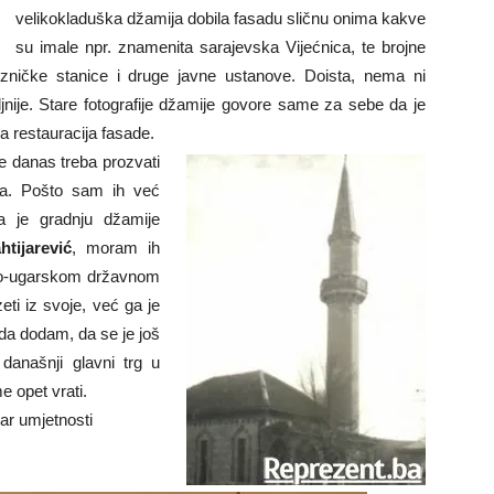
velikokladuška džamija dobila fasadu sličnu onima kakve
su imale npr. znamenita sarajevska Vijećnica, te brojne
zničke stanice i druge javne ustanove. Doista, nema ni
jnije. Stare fotografije džamije govore same za sebe da je
na restauracija fasade.
 danas treba prozvati
uša. Pošto sam ih već
a je gradnju džamije
htijarević
, moram ih
stro-ugarskom državnom
ti iz svoje, već ga je
 da dodam, da se je još
današnji glavni trg u
e opet vrati.
čar umjetnosti