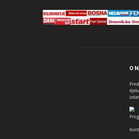
O 
Pred
djel
izda
Prog
Kont