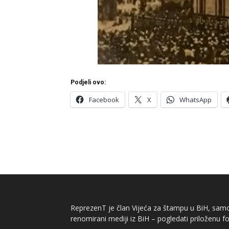
Podjeli ovo:
Facebook
X
WhatsApp
ReprezenT je član Vijeća za štampu u BiH, samor
renomirani mediji iz BiH – pogledati priloženu fo