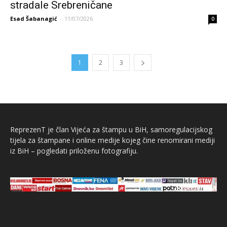
stradale Srebreničane
Esad Šabanagić
-
11/07/2026
0
1
2
3
ReprezenT je član Vijeća za štampu u BiH, samoregulacijskog
tijela za štampane i online medije kojeg čine renomirani mediji
iz BiH – pogledati priloženu fotografiju.