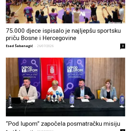
75.000 djece ispisalo je najljepšu sportsku
priču Bosne i Hercegovine
Esad Šabanagić
-
26/07/2026
0
“Pod lupom” započela posmatračku misiju