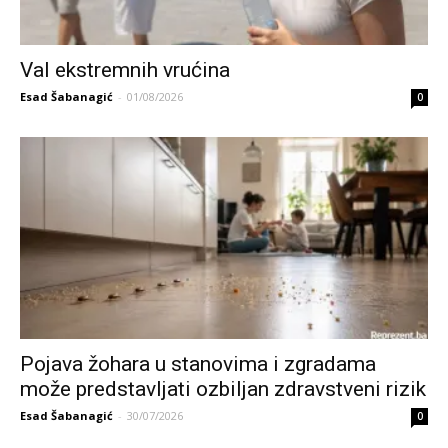
Val ekstremnih vrućina
Esad Šabanagić
-
01/08/2026
0
Pojava žohara u stanovima i zgradama
može predstavljati ozbiljan zdravstveni rizik
Esad Šabanagić
-
30/07/2026
0