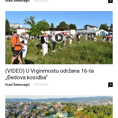
Esad Šabanagić
-
23/07/2026
0
(VIDEO) U Vrginmostu održana 16-ta
„Đedova kosidba“
Esad Šabanagić
-
21/07/2026
0