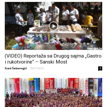
(VIDEO) Reportaža sa Drugog sajma „Gastro
i rukotvorine“ – Sanski Most
Esad Šabanagić
-
28/07/2026
0