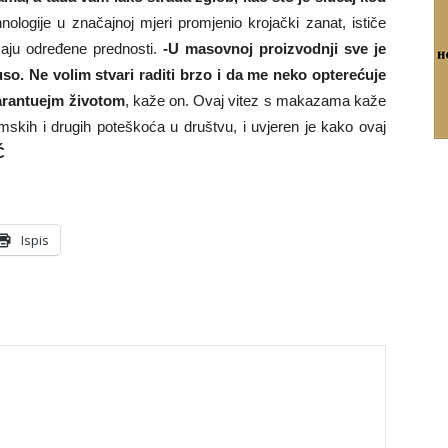
nologije u značajnoj mjeri promjenio krojački zanat, ističe
maju određene prednosti.
-U masovnoj proizvodnji sve je
kuso. Ne volim stvari raditi brzo i da me neko opterećuje
garantuejm životom
, kaže on. Ovaj vitez s makazama kaže
skih i drugih poteškoća u društvu, i uvjeren je kako ovaj
Ć
Ispis