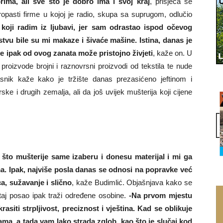
orima, ali sve što je dobro ima i svoj kraj
, prisjeća se
asti firme u kojoj je radio, skupa sa suprugom, odlučio
koji radim iz ljubavi, jer sam odrastao ispod očevog
jstvu bile su mi makaze i šivaće mašine. Istina, danas je
 se ipak od ovog zanata može pristojno živjeti
, kaže on. U
roizvode brojni i raznovrsni proizvodi od tekstila te nude
asnik kaže kako je tržište danas prezasićeno jeftinom i
ke i drugih zemalja, ali da još uvijek mušterija koji cijene
 što mušterije same izaberu i donesu materijal i mi ga
. Ipak, najviše posla danas se odnosi na popravke već
a, sužavanje i slično
, kaže Budimlić. Objašnjava kako se
taj posao ipak traži određene osobine.
-Na prvom mjestu
asiti strpljivost, preciznost i vještina. Kad se oblikuje
zama, a tada vam lako strada zglob, kao što je slučaj kod