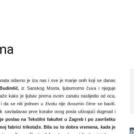
ama
anata odavno je iza nas i sve je manje onih koji se danas
Budimlić
, iz Sanskog Mosta, ljubomorno čuva i njeguje
Kaže kako je ljubav prema ovom zanatu naslijedio od oca,
 da se niti jednom u životu nije dvoumio čime se baviti.
ak savladavao prve korake ovog posla ušivajući dugmad i
je poslao na Tekstilni fakultet u Zagreb i po završetku
lnoj fabrici trikotaže. Bila su to dobra vremena, kada je