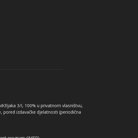
 Mržljaka 3/I, 100% u privatnom vlasništvu,
, pored izdavačke djelatnosti (periodična
ent program (IMEP)