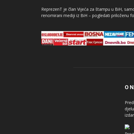
ReprezenT je član Vijeća za štampu u BiH, samor
renomirani mediji iz BiH – pogledati priloženu fo
O 
Pred
djel
izda
Prog