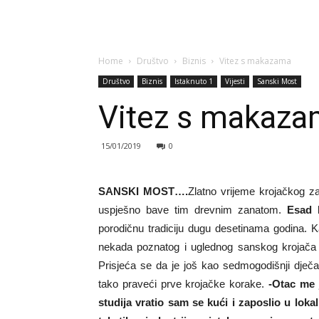
Home
Društvo
Biznis
Vitez s makazama
Društvo
Biznis
Istaknuto 1
Vijesti
Sanski Most
Vitez s makaz
15/01/2019
0
SANSKI MOST….
Zlatno vrijeme krojačkog z
uspješno bave tim drevnim zanatom.
Esad 
porodičnu tradiciju dugu desetinama godina. 
nekada poznatog i uglednog sanskog krojača i
Prisjeća se da je još kao sedmogodišnji dječ
tako praveći prve krojačke korake.
-Otac me 
studija vratio sam se kući i zaposlio u loka