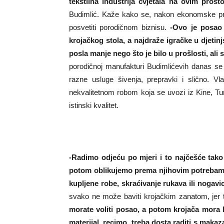
tekstilna industrija cvjetala na ovim prost
Budimlić. Kaže kako se, nakon ekonomske prop
posvetiti porodičnom biznisu.
-Ovo je posao 
krojačkog stola, a najdraže igračke u djetin
posla manje nego što je bilo u prošlosti, ali
porodičnoj manufakturi Budimlićevih danas se p
razne usluge šivenja, prepravki i slično. Vl
nekvalitetnom robom koja se uvozi iz Kine, Turs
istinski kvalitet.
-Radimo odjeću po mjeri i to najčešće tako
potom oblikujemo prema njihovim potrebama
kupljene robe, skraćivanje rukava ili nogavic
svako ne može baviti krojačkim zanatom, jer 
morate voliti posao, a potom krojača mora kr
materijal, recimo, treba dosta raditi s maka