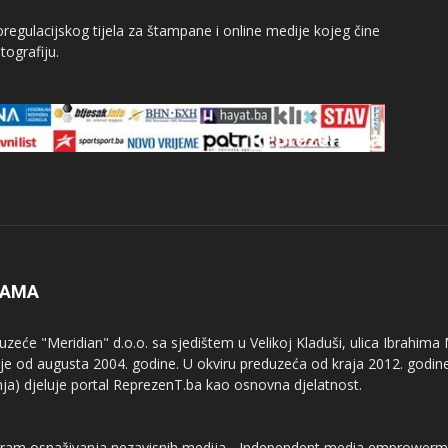
egulacijskog tijela za štampane i online medije kojeg čine
tografiju.
NAMA
uzeće "Meridian" d.o.o. sa sjedištem u Velikoj Kladuši, ulica Ibrahima
uje od augusta 2004. godine. U okviru preduzeća od kraja 2012. godine
nja) djeluje portal ReprezenT.ba kao osnovna djelatnost.
ram osnaživanja nezavisnih medija - Independent media emprowerm