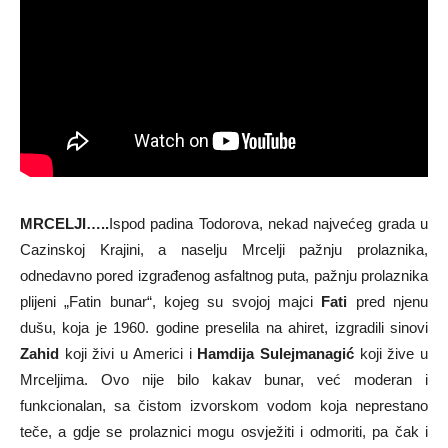
MRCELJI…..
Ispod padina Todorova, nekad najvećeg grada u
Cazinskoj Krajini, a naselju Mrcelji pažnju prolaznika,
odnedavno pored izgrađenog asfaltnog puta, pažnju prolaznika
plijeni „Fatin bunar“, kojeg su svojoj majci
Fati
pred njenu
dušu, koja je 1960. godine preselila na ahiret, izgradili sinovi
Zahid
koji živi u Americi i
Hamdija Sulejmanagić
koji žive u
Mrceljima. Ovo nije bilo kakav bunar, već moderan i
funkcionalan, sa čistom izvorskom vodom koja neprestano
teče, a gdje se prolaznici mogu osvježiti i odmoriti, pa čak i