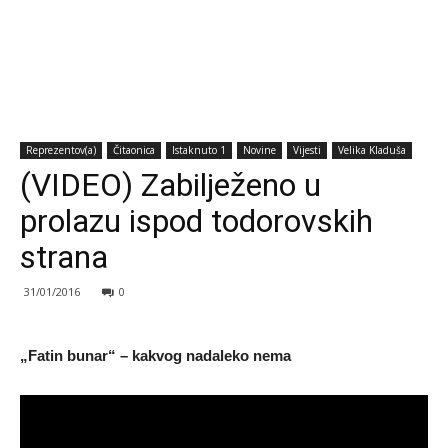
Reprezentov(a)
Čitaonica
Istaknuto 1
Novine
Vijesti
Velika Kladuša
(VIDEO) Zabilježeno u
prolazu ispod todorovskih
strana
31/01/2016
0
„Fatin bunar“ – kakvog nadaleko nema