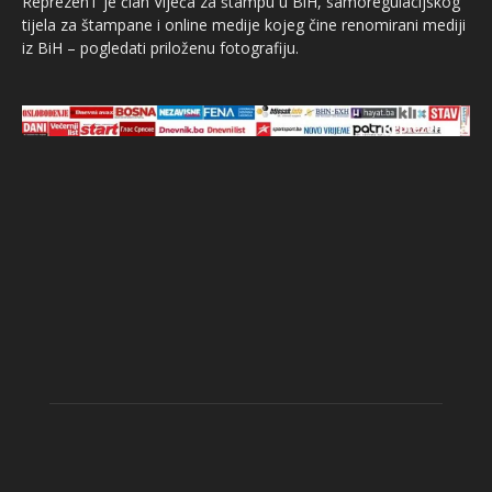
ReprezenT je član Vijeća za štampu u BiH, samoregulacijskog
tijela za štampane i online medije kojeg čine renomirani mediji
iz BiH – pogledati priloženu fotografiju.