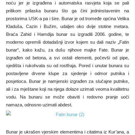
noću jer je izgrađena i automatska rasvjeta koja se pali
prilikom prilaska bunaru što ga čini jedninstavenim na
prostorima USK-a pa i šire. Bunar je od tromeđe općina Velika
Kladuša, Cazin i Bužim, udaljen oko dvije stotine metara.
Braća Zahid i Hamdija bunar su izgradili 2006. godine, te
moderno opremili dotadašnji izvor kojem su dali naziv „Fatin
bunar“, kako kažu, za dušu njihove majke Fate. Bunar je
izgrađen od betona, a svi ostali elementi, počevši od pipe,
sjedišta i rukohvata su od rostfraja. Pored i unutar bunara su
postavljene drvene klupe za sjedenje i odmor putnika i
posjetioca. Bunar je namjenski izgrađen za slučajne putnike,
ali i za mještane koji na njega dolaze uzimati veoma kvalitetnu
vodu. Na bunaru se može obaviti i redovno pranje uoči
namaza, odnosno uzimati abdest.
Bunar je ukrašen vjerskim elementima i citatima iz Kur’ana, a