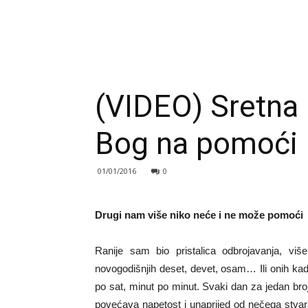
(VIDEO) Sretna 
Bog na pomoći
01/01/2016
0
Drugi nam više niko neće i ne može pomoći
Ranije sam bio pristalica odbrojavanja, v
novogodišnjih deset, devet, osam… Ili onih ka
po sat, minut po minut. Svaki dan za jedan bro
povećava napetost i unaprijed od nečega stva