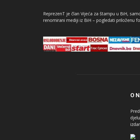
ReprezenT je član Vijeća za štampu u BiH, samor
renomirani mediji iz BiH – pogledati priloženu fo
O 
Pred
djel
izda