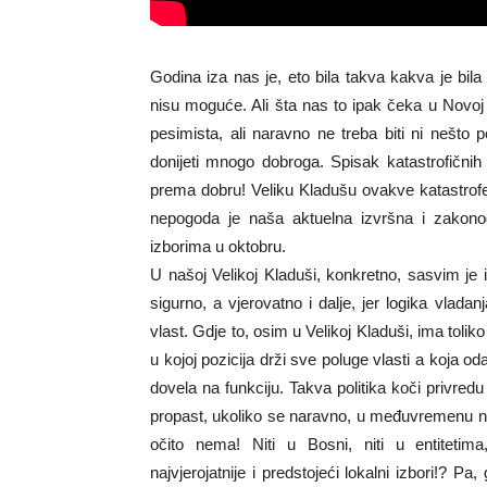
Godina iza nas je, eto bila takva kakva je bi
nisu moguće. Ali šta nas to ipak čeka u Novoj 
pesimista, ali naravno ne treba biti ni nešto
donijeti mnogo dobroga. Spisak katastrofični
prema dobru! Veliku Kladušu ovakve katastrof
nepogoda je naša aktuelna izvršna i zakonod
izborima u oktobru.
U našoj Velikoj Kladuši, konkretno, sasvim je 
sigurno, a vjerovatno i dalje, jer logika vlada
vlast. Gdje to, osim u Velikoj Kladuši, ima toli
u kojoj pozicija drži sve poluge vlasti a koja o
dovela na funkciju. Takva politika koči privredu
propast, ukoliko se naravno, u međuvremenu nešt
očito nema! Niti u Bosni, niti u entiteti
najvjerojatnije i predstojeći lokalni izbori!? P