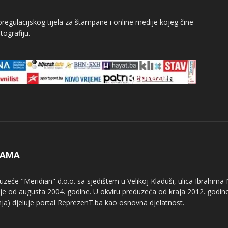
egulacijskog tijela za štampane i online medije kojeg čine
tografiju.
NAMA
uzeće "Meridian" d.o.o. sa sjedištem u Velikoj Kladuši, ulica Ibrahima
uje od augusta 2004. godine. U okviru preduzeća od kraja 2012. godine
nja) djeluje portal ReprezenT.ba kao osnovna djelatnost.