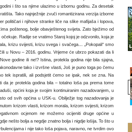
 godini i što sa njime ulazimo u izbornu godinu. Za desetak
atišta. Tako najnježnije zvuči romantizirana verzija izborne
 političari i njihove stranke liče na slike mafijaša i lopova,
čima poštenog, bolje obavještenog svijeta. Zato bježimo od
 očekuje. Radije se vratimo Staroj kojoj je odzvonilo, koja je
rala, krizu svijesti, krizu svega i svačega… „Pokopali“ smo
čili u Novu – 2016. godinu. Vrijeme će ubrzo pokazati da li
ve godine ili ne!? Istina, protekla godina nije bila sjajna,
 zakonodavne tako i izvršne vlasti, Još je puno toga po čemu
tek ispratili, ali podsjetit ćemo se ipak, nek se zna. Na
da je protekla godina bila – totalno loša pa prema tome
 Kladuši, općini koja je svojim kontinuiranim nazadovanjem, u
to od svih općina u USK-u. Obilježje tog nazadovanja je
utom krizom vlasti, krizom morala, krizom svijesti, krizom
gativnom ocjenom ne možemo ocijeniti druge općine u
gdje nešto bolja a negdje znatno bolja i nigdje lošija. To što u
rbulencijama i nije tako loša pojava, naravno, ne tvrdim ovo