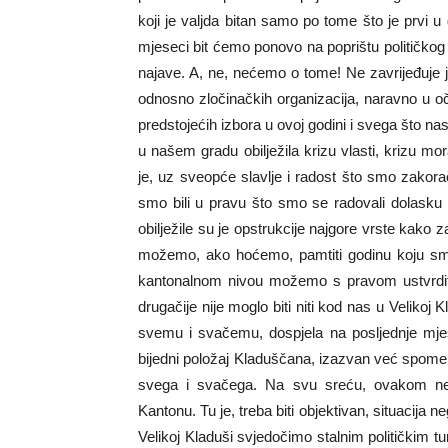
koji je valjda bitan samo po tome što je prvi u
mjeseci bit ćemo ponovo na poprištu političkog r
najave. A, ne, nećemo o tome! Ne zavrijeđuje jer
odnosno zločinačkih organizacija, naravno u o
predstojećih izbora u ovoj godini i svega što nas
u našem gradu obilježila krizu vlasti, krizu mo
je, uz sveopće slavlje i radost što smo zakora
smo bili u pravu što smo se radovali dolasku No
obilježile su je opstrukcije najgore vrste kako
možemo, ako hoćemo, pamtiti godinu koju smo 
kantonalnom nivou možemo s pravom ustvrditi 
drugačije nije moglo biti niti kod nas u Velikoj
svemu i svačemu, dospjela na posljednje mjes
bijedni položaj Kladuščana, izazvan već spomen
svega i svačega. Na svu sreću, ovakom ne
Kantonu. Tu je, treba biti objektivan, situacija ne
Velikoj Kladuši svjedočimo stalnim političkim tu