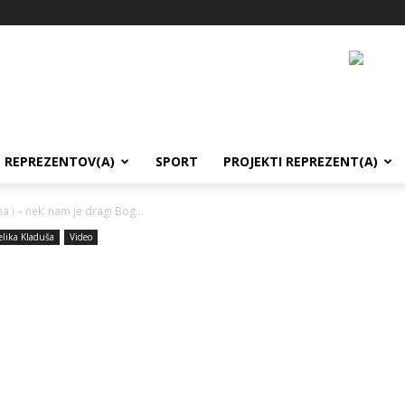
REPREZENTOV(A)
SPORT
PROJEKTI REPREZENT(A)
 i – nek’ nam je dragi Bog...
elika Kladuša
Video