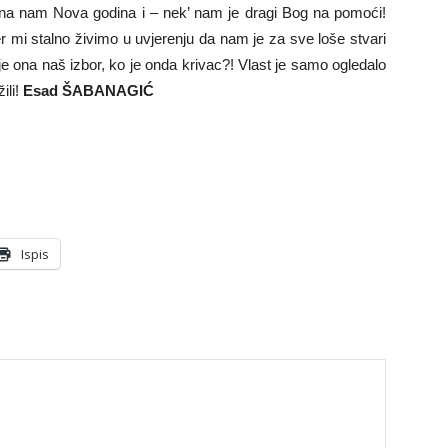
retna nam Nova godina i – nek’ nam je dragi Bog na pomoći!
 mi stalno živimo u uvjerenju da nam je za sve loše stvari
je ona naš izbor, ko je onda krivac?! Vlast je samo ogledalo
ili!
Esad ŠABANAGIĆ
Ispis