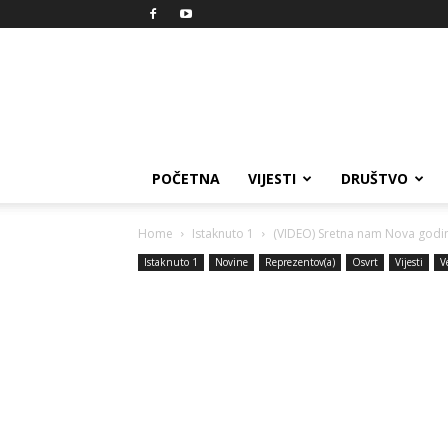
Reprezent
POČETNA
VIJESTI
DRUŠTVO
Home
Istaknuto 1
(VIDEO) Sretna nam Nova godina
Istaknuto 1
Novine
Reprezentov(a)
Osvrt
Vijesti
V