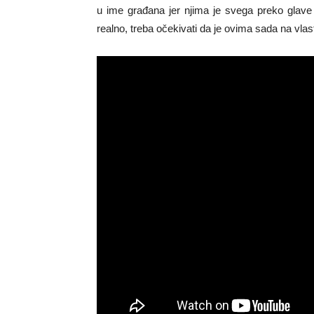
u ime građana jer njima je svega preko glave a
realno, treba očekivati da je ovima sada na vlas