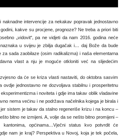
la i naknadne intervencije za nekakav popravak jednostavno
godini, kakve su procjene, prognoze? Ne treba a priori biti
 posebno „vidovit“, pa ne vidjeti da nam 2016. godina neće
h naznaka u svijeu je zbilja dugačak i… daj Bože da bude
e za sada zaobilaze (osim radikalizma) i naša elementarna
avna vlast a nju je moguće otkloniti već na slijedećim
izvjesno da će se kriza vlasti nastaviti, do oktobra sasvim
nja ovdje jednostavno ne dozvoljava stabilnu i prosperitetnu
ko eksperimentizma i noviteta i gdje ima takav oblik vladavine
davno nema većinu i ne podržava načelnika kojega je birala i
 jer sistem je takav da stalno regeneriše krizu i na koncu –
o bitno ne izmijeni. A, volje da se nešto bitno promijeni –
ma, kantonima, općinama…Vječni status kvo potvrdit će
a, gdje nam je kraj? Perspektiva u Novoj, koja je tek počela,