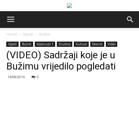
Home
Vijesti
Bužim
Vijesti
Bužim
Istaknuto 1
Društvo
Kultura
Novine
Video
(VIDEO) Sadržaji koje je u
Bužimu vrijedilo pogledati
14/08/2016
0