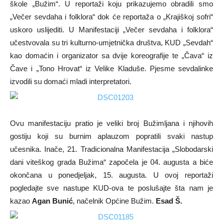
škole „Bužim“. U reportaži koju prikazujemo obradili smo
„Večer sevdaha i folklora“ dok će reportaža o „Krajiškoj sofri“
uskoro uslijediti. U Manifestaciji „Večer sevdaha i folklora“
učestvovala su tri kulturno-umjetnička društva, KUD „Sevdah“
kao domaćin i organizator sa dvije koreografije te „Čava“ iz
Čave i „Tono Hrovat“ iz Velike Kladuše. Pjesme sevdalinke
izvodili su domaći mladi interpretatori.
Ovu manifestaciju pratio je veliki broj Bužimljana i njihovih
gostiju koji su burnim aplauzom popratili svaki nastup
učesnika. Inače, 21. Tradicionalna Manifestacija „Slobodarski
dani viteškog grada Bužima“ započela je 04. augusta a biće
okončana u ponedjeljak, 15. augusta. U ovoj reportaži
pogledajte sve nastupe KUD-ova te poslušajte šta nam je
kazao
Agan Bunić
, načelnik Općine Bužim.
Esad Š.