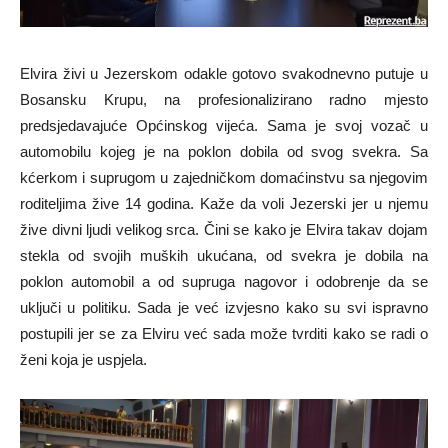
Elvira živi u Jezerskom odakle gotovo svakodnevno putuje u
Bosansku Krupu, na profesionalizirano radno mjesto
predsjedavajuće Općinskog vijeća. Sama je svoj vozač u
automobilu kojeg je na poklon dobila od svog svekra. Sa
kćerkom i suprugom u zajedničkom domaćinstvu sa njegovim
roditeljima žive 14 godina. Kaže da voli Jezerski jer u njemu
žive divni ljudi velikog srca. Čini se kako je Elvira takav dojam
stekla od svojih muških ukućana, od svekra je dobila na
poklon automobil a od supruga nagovor i odobrenje da se
uključi u politiku. Sada je već izvjesno kako su svi ispravno
postupili jer se za Elviru već sada može tvrditi kako se radi o
ženi koja je uspjela.