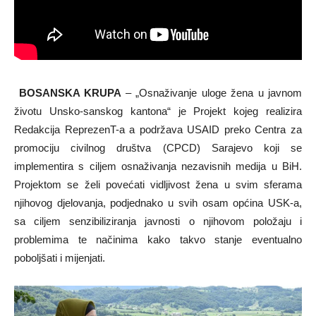
BOSANSKA KRUPA
– „Osnaživanje uloge žena u javnom
životu Unsko-sanskog kantona“ je Projekt kojeg realizira
Redakcija ReprezenT-a a podržava USAID preko Centra za
promociju civilnog društva (CPCD) Sarajevo koji se
implementira s ciljem osnaživanja nezavisnih medija u BiH.
Projektom se želi povećati vidljivost žena u svim sferama
njihovog djelovanja, podjednako u svih osam općina USK-a,
sa ciljem senzibiliziranja javnosti o njihovom položaju i
problemima te načinima kako takvo stanje eventualno
poboljšati i mijenjati.