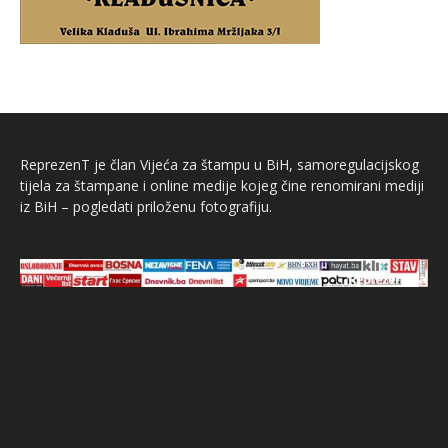
ReprezenT je član Vijeća za štampu u BiH, samoregulacijskog
tijela za štampane i online medije kojeg čine renomirani mediji
iz BiH – pogledati priloženu fotografiju.