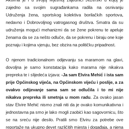
zajedno sa svojim sugrađankama radila na osnivanju
Udruženja žena, sportskog kolektiva borilačkih sportova,
nedavno i Dobrovoljnog vatrogasnog društva. Smatra da su
udruženja mogući mehanizmi da se žene pokrenu te apeluje
ženama da se za nešto odluče, da se pokrenu i biraju one koje
poznaju i kojima vjeruju, bez obzira na političku pripadnost.
O njenom tradicionalnom odijevanju sa maramom na glavi,
dovoljna je samo konstatacija kako marama nije nikakva
prepreka te i slijedeća izjava:
-Ja sam Elvira Mehić i ista sam
prije Općinskog vijeća, na Općinskom vijeću i poslije, a za
ovakvo odijevanje sama sam se odlučila i to mi nije
nikakva prepreka ili smetnja u mom radu
. Za ovako jasan
stav Elvire Mehić nismo znali niti da je ovako komunikativna i
jednostavna pa smo je lako mogli zaobići kao sagovornicu, što
se na sreću nije desilo. Pratili smo Elviru za potrebe ove
reportaže na ukupno devet različitih mjesta i događaja, a njena