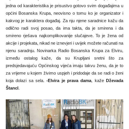
jedna od karakteristika je prisustvo gotovo svim događajima u
općini Bosanska Krupa, neovisno o tomu ko je organizator i
kakvog je karaktera događaj. Za nju njene saradnice kažu da
odlično radi svoj posao, da ima takta, da je smirena i da
smireno rješava najkomplikovanije slučajeve. To je žena od
akcije i projekata, nikad ne iznevjeri i uvijek možete računati na
njenu saradnju. Novinarka Radio Bosanska Krupa za Elviru,
između ostalog kaže, da su Krupljani sretni što za
predsjedavajuću Općinskog vijeća imaju takvu ženu, da je to
za vrijeme u kojem živimo uspjeh i pridodaje da se radi o ženi
koja dolazi sa sela.
-Elvira je prava dama
, kaže
Dževada
Štancl
.