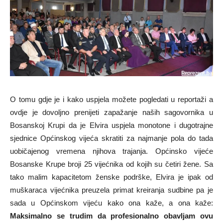
O tomu gdje je i kako uspjela možete pogledati u reportaži a
ovdje je dovoljno prenijeti zapažanje naših sagovornika u
Bosanskoj Krupi da je Elvira uspjela monotone i dugotrajne
sjednice Općinskog vijeća skratiti za najmanje pola do tada
uobičajenog vremena njihova trajanja. Općinsko vijeće
Bosanske Krupe broji 25 vijećnika od kojih su četiri žene. Sa
tako malim kapacitetom ženske podrške, Elvira je ipak od
muškaraca vijećnika preuzela primat kreiranja sudbine pa je
sada u Općinskom vijeću kako ona kaže, a ona kaže:
Maksimalno se trudim da profesionalno obavljam ovu