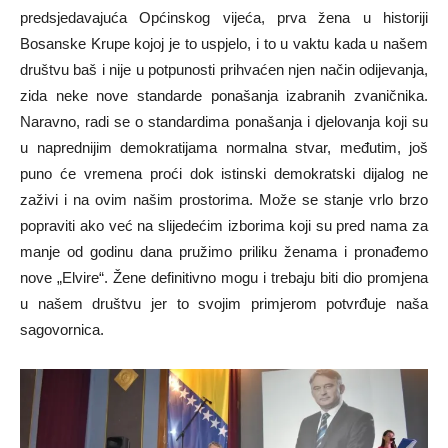
predsjedavajuća Općinskog vijeća, prva žena u historiji
Bosanske Krupe kojoj je to uspjelo, i to u vaktu kada u našem
društvu baš i nije u potpunosti prihvaćen njen način odijevanja,
zida neke nove standarde ponašanja izabranih zvaničnika.
Naravno, radi se o standardima ponašanja i djelovanja koji su
u naprednijim demokratijama normalna stvar, međutim, još
puno će vremena proći dok istinski demokratski dijalog ne
zaživi i na ovim našim prostorima. Može se stanje vrlo brzo
popraviti ako već na slijedećim izborima koji su pred nama za
manje od godinu dana pružimo priliku ženama i pronađemo
nove „Elvire“. Žene definitivno mogu i trebaju biti dio promjena
u našem društvu jer to svojim primjerom potvrđuje naša
sagovornica.