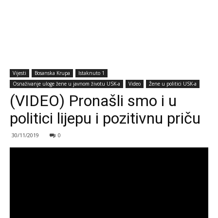
Vijesti
Bosanska Krupa
Istaknuto 1
Osnaživanje uloge žene u javnom životu USK-a
Video
Žene u politici USK-a
(VIDEO) Pronašli smo i u
politici lijepu i pozitivnu priču
30/11/2019
0