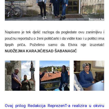
Napisano je tek djelić razloga da pogledate ovu zanimljivu i
poučnu reportažu o ženi političarki i da vidite kao i u politici ima
lijepih priča. Poželimo samo da Elvira nije izuzetak!
NUDŽEJMA KARAJIĆ/ESAD ŠABANAGIĆ
Ovaj prilog Redakcija ReprezenT-a realizira u okviru