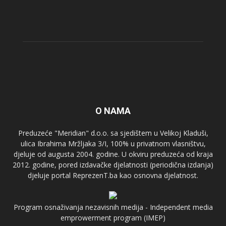
O NAMA
Preduzeće "Meridian" d.o.o. sa sjedištem u Velikoj Kladuši,
ulica Ibrahima Mržljaka 3/I, 100% u privatnom vlasništvu,
djeluje od augusta 2004. godine. U okviru preduzeća od kraja
2012. godine, pored izdavačke djelatnosti (periodična izdanja)
djeluje portal ReprezenT.ba kao osnovna djelatnost.
Program osnaživanja nezavisnih medija - Independent media
emprowerment program (IMEP)