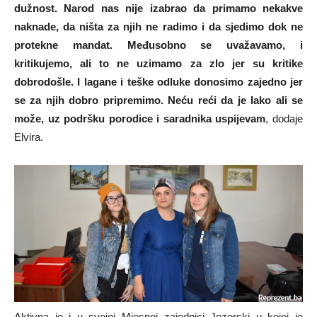
dužnost. Narod nas nije izabrao da primamo nekakve
naknade, da ništa za njih ne radimo i da sjedimo dok ne
protekne mandat. Međusobno se uvažavamo, i
kritikujemo, ali to ne uzimamo za zlo jer su kritike
dobrodošle. I lagane i teške odluke donosimo zajedno jer
se za njih dobro pripremimo. Neću reći da je lako ali se
može, uz podršku porodice i saradnika uspijevam
, dodaje
Elvira.
Aktivna je i u svojoj Mjesnoj zajednici Jezerski u kojoj je