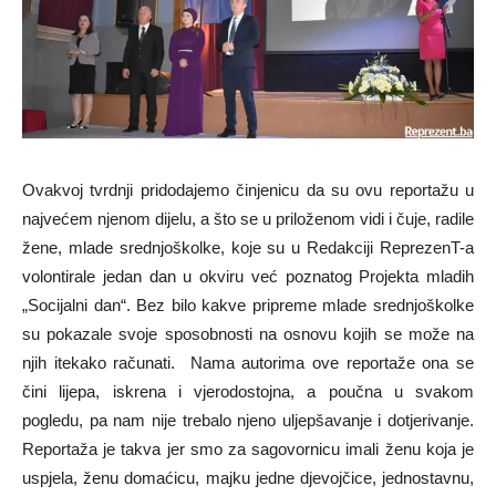
Ovakvoj tvrdnji pridodajemo činjenicu da su ovu reportažu u
najvećem njenom dijelu, a što se u priloženom vidi i čuje, radile
žene, mlade srednjoškolke, koje su u Redakciji ReprezenT-a
volontirale jedan dan u okviru već poznatog Projekta mladih
„Socijalni dan“. Bez bilo kakve pripreme mlade srednjoškolke
su pokazale svoje sposobnosti na osnovu kojih se može na
njih itekako računati. Nama autorima ove reportaže ona se
čini lijepa, iskrena i vjerodostojna, a poučna u svakom
pogledu, pa nam nije trebalo njeno uljepšavanje i dotjerivanje.
Reportaža je takva jer smo za sagovornicu imali ženu koja je
uspjela, ženu domaćicu, majku jedne djevojčice, jednostavnu,