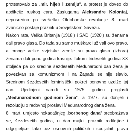
protestovalo za „
mir, hljeb i zemlju
“, a protest je doveo do
abdikcije ruskog cara. Zaslugama
Aleksandre Kolontaj
,
neposredno po svršetku Oktobarske revolucije 8. mart
zvanično postaje praznik u Sovjetskom Savezu.
Nakon rata, Velika Britanija (1918.) i SAD (1920.) su ženama
dali pravo glasa. Do tada su samo muškarci uživali ovo pravo,
a mnoge velike svjetske zemlje su pravo glasa (izbora)
ženama dali puno godina kasnije. Tokom tridesetih godina XX
stoljeća pa do sredine šezdesetih Međunarodni dan žena je
povezivan sa komunizmom i na Zapadu se nije slavio.
Sredinom šezdesetih feministički pokret ponovno uzdiže taj
dan. Ujedinjeni narodi su 1975. godinu proglasili
„
Međunarodnom godinom žena
“, a 1977. su donijeli i
rezoluciju o redovnoj proslavi Međunarodnog dana žena.
8. mart, umjesto nekadašnjeg „
borbenog dana
“ preobražava
se, šezdesetih godina, u dan majki, praznik roditeljice i
odgojiteljice. Iako bez osnovnih političkih i socijalnih prava