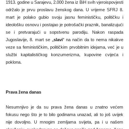
1913. godine u Sarajevu, 2.000 žena iz BiH svih vjeroispovjesti
održalo je prvu proslavu ženskog dana. U vrijeme SFRJ 8.
mart je polako gubio svoju jasnu feminističku, političku i
ideološku osnovu i postajao je potrošački praznik, banalizujući
se i pretvarajući u sopstvenu parodiju. Nakon raspada
Jugoslavije, 8. mart se „
slavi
“ na način da to nema nikakve
veze sa feminističkim, političkim prvobitnim idejama, već je u
službi kapitalističkog konzumerizma, kupovine cvijeća i
poklona.
Prava žena danas
Nesumnjivo je da su prava žena danas u znatno većem
fokusu nego što je to bilo godinama unazad, ali to još uvijek
nije dovoljno. U mnogim zemljama svijeta, pa i u našem