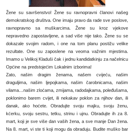
Žene su savršenstvo! Žene su ravnopravni članovi našeg
demokratskog društva. One imaju pravo da rade sve poslove,
ravnopravno sa muškarcima. Žene su kroz vjekove
nepravedno zapostavljene, a sad više nije tako. Žene su se
dokazale svojim radom, i one na tom planu postižu velike
rezultate. One su zaposlene na veoma važnim mjestima.
Imamo u Velikoj Kladuši čak i jednu kandidatkinju za načelnicu
Općine na predstojećim Lokalnim izborima!
Zato, našim dragim ženama, našem cvijeću, našim
draguljima, našim ljepojkama, našim čarobnicama, našim
vilama…našim zloćama, zmijama, radodajkama, poleđušama,
poklonimo barem cvijet, ili nekakav poklon za njihov dan, ili
danak, ako hoćete. Obradujte svoju majku, svoju ženu,
kćerku, svoju sestru, tetku, strinu i ujnu. Obradujte ih za 8.
mart, koji je sve više dan vaših žena, a sve manje Dan žena.
Na 8. mart, vi ste ti koji mogu da obraduju. Budite muško bar