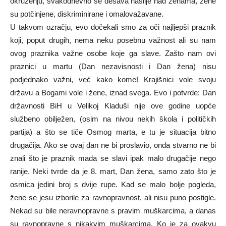
okruženju, svakodnevno se dešava nasilje nad ženama, žene
su potčinjene, diskriminirane i omalovažavane.
U takvom ozračju, evo dočekali smo za oči najljepši praznik
koji, poput drugih, nema neku posebnu važnost ali su nam
ovog praznika važne osobe koje ga slave. Zašto nam ovi
praznici u martu (Dan nezavisnosti i Dan žena) nisu
podjednako važni, već kako kome! Krajišnici vole svoju
državu a Bogami vole i žene, iznad svega. Evo i potvrde: Dan
državnosti BiH u Velikoj Kladuši nije ove godine uopće
službeno obilježen, (osim na nivou nekih škola i političkih
partija) a što se tiče Osmog marta, e tu je situacija bitno
drugačija. Ako se ovaj dan ne bi proslavio, onda stvarno ne bi
znali što je praznik mada se slavi ipak malo drugačije nego
ranije. Neki tvrde da je 8. mart, Dan žena, samo zato što je
osmica jedini broj s dvije rupe. Kad se malo bolje pogleda,
žene se jesu izborile za ravnopravnost, ali nisu puno postigle.
Nekad su bile neravnopravne s pravim muškarcima, a danas
su ravnopravne s nikakvim muškarcima. Ko je za ovakvu