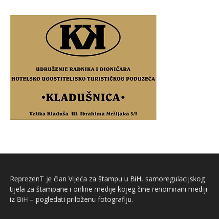
ReprezenT je član Vijeća za štampu u BiH, samoregulacijskog
tijela za štampane i online medije kojeg čine renomirani mediji
iz BiH – pogledati priloženu fotografiju.