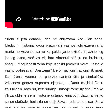
Širom svijeta današnji dan se obilježava kao Dan žena.
Međutim, historijat ovog praznika i važnost obilježavanja 8.
marta ne veže se samo za poklanjanje cvijeća i pažnje tog
jednog dana, već za cilj ima skrenuti pažnju na hrabrost,
snagu i mogućnosti žena koje istinski pokreću svijet. Zašto je
važno obilježavati Dan žena? Deformacijom tradicija, 8. mart,
Dan žena, veoma se približio danima čija je simbolička
vrijednost gotovo suprotna njegovoj – Danu majki i Danu
zaljubljenih. Iako su, bez sumnje, mnoge žene ujedno i majke
i/ili zaljubljene žene, historije ustanovljenja ovih datuma rijetko
su se ukrštale. Ideja da se obilježava međunarodni dan žena
prvi put se pojavila početkom 20. vijeka u doba brze