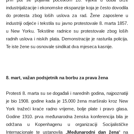
industrijalizacije i ekonomske ekspanzije koja je često dovodila
do protesta zbog loših uslova za rad. Žene zaposlene u
industriji odjeće i tekstila su javno protestovale 8. marta 1857.
u New Yorku. Tekstilne radnice su protestovale zbog loših
radnih uslova i niskih plata. Demonstracije je rasturila policija.
Te iste žene su osnovale sindikat dva mjeseca kasnije.
8. mart, važan podsjetnik na borbu za prava žena
Protesti 8. marta su se događali i narednih godina, najpoznatiji
je bio 1908. godine kada je 15.000 žena marširalo kroz New
York tražeći kraće radno vrijeme, bolje plate i pravo glasa.
Godine 1910. prva međunarodna ženska konferencija bila je
održana u Kopenhagenu u organizaciji Socijalističke
Internacionale te ustanovila „
Međunarodni dan žena
“ na