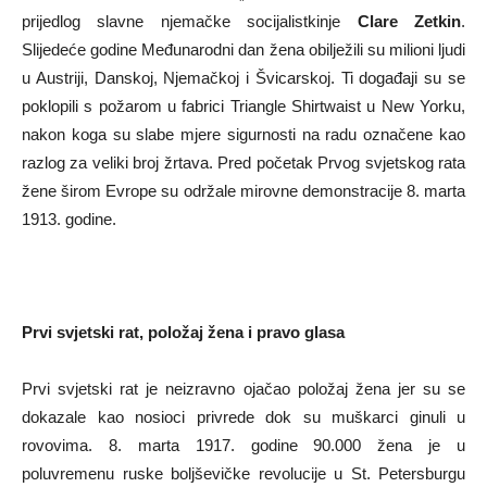
prijedlog slavne njemačke socijalistkinje
Clare Zetkin
.
Slijedeće godine Međunarodni dan žena obilježili su milioni ljudi
u Austriji, Danskoj, Njemačkoj i Švicarskoj. Ti događaji su se
poklopili s požarom u fabrici Triangle Shirtwaist u New Yorku,
nakon koga su slabe mjere sigurnosti na radu označene kao
razlog za veliki broj žrtava. Pred početak Prvog svjetskog rata
žene širom Evrope su održale mirovne demonstracije 8. marta
1913. godine.
Prvi svjetski rat, položaj žena i pravo glasa
Prvi svjetski rat je neizravno ojačao položaj žena jer su se
dokazale kao nosioci privrede dok su muškarci ginuli u
rovovima. 8. marta 1917. godine 90.000 žena je u
poluvremenu ruske boljševičke revolucije u St. Petersburgu