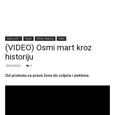
Istaknuto 1
Vijesti
Velika Kladuša
Video
(VIDEO) Osmi mart kroz
historiju
08/03/2024
0
Od protesta za prava žena do cvijeća i poklona