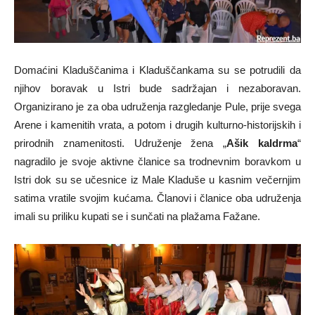
Domaćini Kladuščanima i Kladuščankama su se potrudili da
njihov boravak u Istri bude sadržajan i nezaboravan.
Organizirano je za oba udruženja razgledanje Pule, prije svega
Arene i kamenitih vrata, a potom i drugih kulturno-historijskih i
prirodnih znamenitosti. Udruženje žena „
Ašik kaldrma
“
nagradilo je svoje aktivne članice sa trodnevnim boravkom u
Istri dok su se učesnice iz Male Kladuše u kasnim večernjim
satima vratile svojim kućama. Članovi i članice oba udruženja
imali su priliku kupati se i sunčati na plažama Fažane.