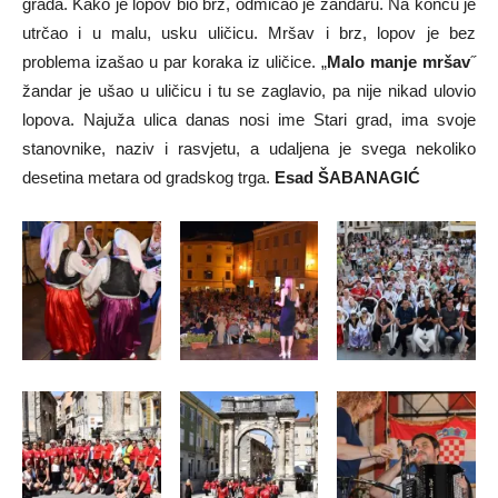
grada. Kako je lopov bio brz, odmicao je žandaru. Na koncu je
utrčao i u malu, usku uličicu. Mršav i brz, lopov je bez
problema izašao u par koraka iz uličice. „
Malo manje mršav
˝
žandar je ušao u uličicu i tu se zaglavio, pa nije nikad ulovio
lopova. Najuža ulica danas nosi ime Stari grad, ima svoje
stanovnike, naziv i rasvjetu, a udaljena je svega nekoliko
desetina metara od gradskog trga.
Esad ŠABANAGIĆ