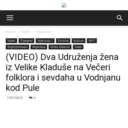
Home
Vijesti
Dijaspora
Vijesti
Dijaspora
Istaknuto 1
Društvo
Kultura
NVO
Reprezentov(a)
Reportaža
Velika Kladuša
Video
(VIDEO) Dva Udruženja žena
iz Velike Kladuše na Večeri
folklora i sevdaha u Vodnjanu
kod Pule
15/07/2023
0