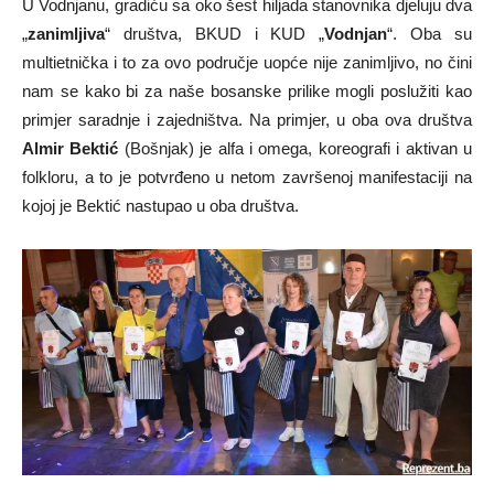
U Vodnjanu, gradiću sa oko šest hiljada stanovnika djeluju dva
„
zanimljiva
“ društva, BKUD i KUD „
Vodnjan
“. Oba su
multietnička i to za ovo područje uopće nije zanimljivo, no čini
nam se kako bi za naše bosanske prilike mogli poslužiti kao
primjer saradnje i zajedništva. Na primjer, u oba ova društva
Almir Bektić
(Bošnjak) je alfa i omega, koreografi i aktivan u
folkloru, a to je potvrđeno u netom završenoj manifestaciji na
kojoj je Bektić nastupao u oba društva.