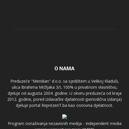
O NAMA
Preduzeće "Meridian" d.o.o. sa sjedištem u Velikoj Kladuši,
ulica Ibrahima Mržljaka 3/I, 100% u privatnom vlasništvu,
djeluje od augusta 2004. godine. U okviru preduzeća od kraja
2012. godine, pored izdavačke djelatnosti (periodična izdanja)
djeluje portal ReprezenT.ba kao osnovna djelatnost.
Program osnaživanja nezavisnih medija - Independent media