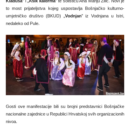
Kladuša
“ i „
Ašik kaldrma
“ te solisticu Ana Mariju Žilić. Novi je
to most prijateljstva kojeg uspostavlja Bošnjačko kulturno-
umjetničko društvo (BKUD) „
Vodnjan
” iz Vodnjana u Istri,
nedaleko od Pule.
Gosti ove manifestacije bili su brojni predstavnici Bošnjačke
nacionalne zajednice u Republici Hrvatskoj svih organizacionih
nivoa.