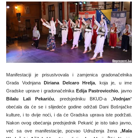
Manifestaciji je prisustvovala i zamjenica gradonačelnika
Grada Vodnjana
Diriana Delcaro Hrelja
, koja je, u ime
Gradske uprave i gradonačelnika
Edija Pastrovicchio
, javno
Bilalu Lali Pekariću
, predsjedniku BKUD-a „
Vodnjan
“
obećala da će se i slijedeće godine održati Dani Bošnjačke
kulture, i to dvije noći, i da će Gradska uprava iste podržati.
Nakon ovog obećanja predsjednik Pekarić je isto tako javno,
već sa ove manifestacije, pozvao Udruženja žena „
Mala