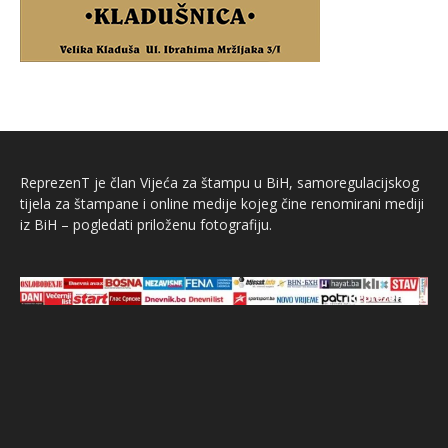
ReprezenT je član Vijeća za štampu u BiH, samoregulacijskog
tijela za štampane i online medije kojeg čine renomirani mediji
iz BiH – pogledati priloženu fotografiju.