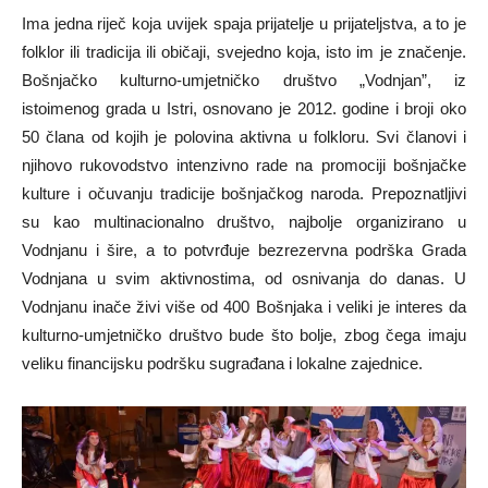
Ima jedna riječ koja uvijek spaja prijatelje u prijateljstva, a to je
folklor ili tradicija ili običaji, svejedno koja, isto im je značenje.
Bošnjačko kulturno-umjetničko društvo „Vodnjan”, iz
istoimenog grada u Istri, osnovano je 2012. godine i broji oko
50 člana od kojih je polovina aktivna u folkloru. Svi članovi i
njihovo rukovodstvo intenzivno rade na promociji bošnjačke
kulture i očuvanju tradicije bošnjačkog naroda. Prepoznatljivi
su kao multinacionalno društvo, najbolje organizirano u
Vodnjanu i šire, a to potvrđuje bezrezervna podrška Grada
Vodnjana u svim aktivnostima, od osnivanja do danas. U
Vodnjanu inače živi više od 400 Bošnjaka i veliki je interes da
kulturno-umjetničko društvo bude što bolje, zbog čega imaju
veliku financijsku podršku sugrađana i lokalne zajednice.