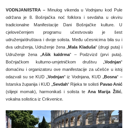
VODNJAN/ISTRA –
Minulog vikenda u Vodnjanu kod Pule
održana je 8. Bošnjačka noć folklora i sevdaha u okviru
tradicionalne Manifestacije Dani Bošnjačke kulture. U
cjelovečernjem programu učestvovalo je šest
udruženja/društava i dvoje solista. Među učesnicima bila su i
dva udruženja, Udruženje žena „
Mala Kladuša
“ (drugi puta) i
Udruženje žena „
Ašik kaldrma
“ – Podzvizd (prvi puta).
Bočnjačkom kulturno-umjetničkom društvu „
Vodnjan
“
domaćinu i organizatoru ove manifestacije za učešće u istoj
odazvali su se KUD „
Vodnjan
“ iz Vodnjana, KUD „
Bosna
“ –
Istarska županija i KUD „
Sevdah
“ Rijeka te solisti
Pavao Anić
(slijepi momak), harmonikaš i solista te
Ana Marija Žilić
,
vokalna solistica iz Crikvenice.