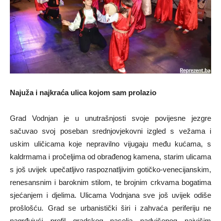
Najuža i najkraća ulica kojom sam prolazio
Grad Vodnjan je u unutrašnjosti svoje povijesne jezgre
sačuvao svoj poseban srednjovjekovni izgled s vežama i
uskim uličicama koje nepravilno vijugaju među kućama, s
kaldrmama i pročeljima od obrađenog kamena, starim ulicama
s još uvijek upečatljivo raspoznatljivim gotičko-venecijanskim,
renesansnim i baroknim stilom, te brojnim crkvama bogatima
sjećanjem i djelima. Ulicama Vodnjana sve još uvijek odiše
prošlošću. Grad se urbanistički širi i zahvaća periferiju ne
nagrđujući profil gradskog naselja nadvišenog najvišim