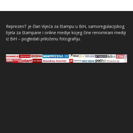
ReprezenT je član Vijeća za štampu u BiH, samoregulacijskog
tijela za štampane i online medije kojeg čine renomirani mediji
iz BiH – pogledati priloženu fotografiju.