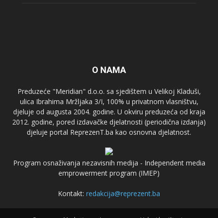
O NAMA
Preduzeće "Meridian" d.o.o. sa sjedištem u Velikoj Kladuši,
ulica Ibrahima Mržljaka 3/I, 100% u privatnom vlasništvu,
djeluje od augusta 2004. godine. U okviru preduzeća od kraja
2012. godine, pored izdavačke djelatnosti (periodična izdanja)
djeluje portal ReprezenT.ba kao osnovna djelatnost.
Program osnaživanja nezavisnih medija - Independent media
emprowerment program (IMEP)
Kontakt:
redakcija@reprezent.ba