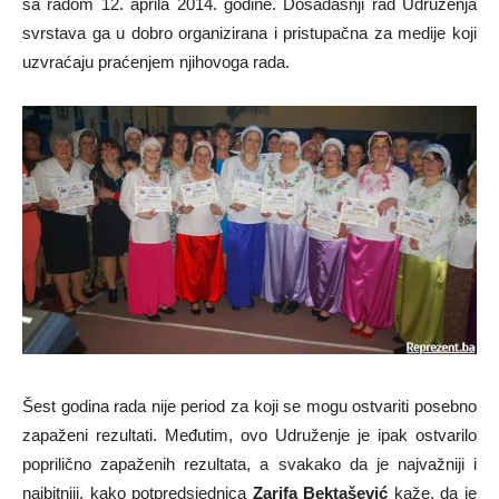
sa radom 12. aprila 2014. godine. Dosadašnji rad Udruženja
svrstava ga u dobro organizirana i pristupačna za medije koji
uzvraćaju praćenjem njihovoga rada.
Šest godina rada nije period za koji se mogu ostvariti posebno
zapaženi rezultati. Međutim, ovo Udruženje je ipak ostvarilo
poprilično zapaženih rezultata, a svakako da je najvažniji i
najbitniji, kako potpredsjednica
Zarifa Bektašević
kaže, da je