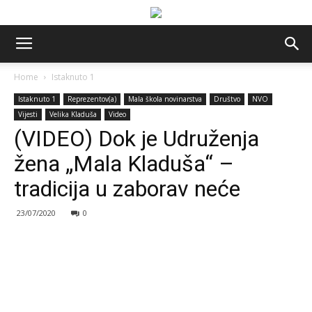
Home
Istaknuto 1
Istaknuto 1
Reprezentov(a)
Mala škola novinarstva
Društvo
NVO
Vijesti
Velika Kladuša
Video
(VIDEO) Dok je Udruženja
žena „Mala Kladuša“ –
tradicija u zaborav neće
23/07/2020
0