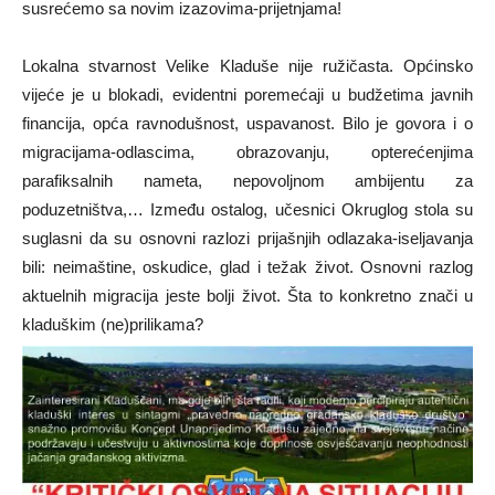
susrećemo sa novim izazovima-prijetnjama!
Lokalna stvarnost Velike Kladuše nije ružičasta. Općinsko
vijeće je u blokadi, evidentni poremećaji u budžetima javnih
financija, opća ravnodušnost, uspavanost. Bilo je govora i o
migracijama-odlascima, obrazovanju, opterećenjima
parafiksalnih nameta, nepovoljnom ambijentu za
poduzetništva,… Između ostalog, učesnici Okruglog stola su
suglasni da su osnovni razlozi prijašnjih odlazaka-iseljavanja
bili: neimaštine, oskudice, glad i težak život. Osnovni razlog
aktuelnih migracija jeste bolji život. Šta to konkretno znači u
kladuškim (ne)prilikama?