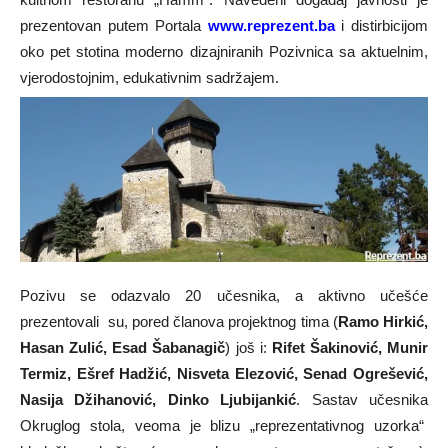
prezentovan putem Portala
www.reprezent.ba
i distirbicijom
oko pet stotina moderno dizajniranih Pozivnica sa aktuelnim,
vjerodostojnim, edukativnim sadržajem.
Pozivu se odazvalo 20 učesnika, a aktivno učešće
prezentovali su, pored članova projektnog tima (
Ramo Hirkić,
Hasan Zulić, Esad Šabanagič
) još i:
Rifet Šakinović, Munir
Termiz, Ešref Hadžić, Nisveta Elezović, Senad Ogrešević,
Nasija Džihanović, Dinko Ljubijankić
. Sastav učesnika
Okruglog stola, veoma je blizu „reprezentativnog uzorka“