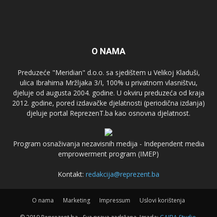
O NAMA
Preduzeće "Meridian" d.o.o. sa sjedištem u Velikoj Kladuši,
ulica Ibrahima Mržljaka 3/I, 100% u privatnom vlasništvu,
djeluje od augusta 2004. godine. U okviru preduzeća od kraja
2012. godine, pored izdavačke djelatnosti (periodična izdanja)
djeluje portal ReprezenT.ba kao osnovna djelatnost.
Program osnaživanja nezavisnih medija - Independent media
emprowerment program (IMEP)
Kontakt:
redakcija@reprezent.ba
O nama
Marketing
Impressum
Uslovi korištenja