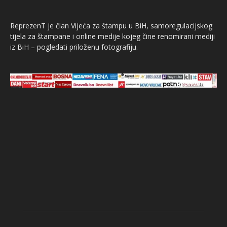
ReprezenT je član Vijeća za štampu u BiH, samoregulacijskog
tijela za štampane i online medije kojeg čine renomirani mediji
iz BiH – pogledati priloženu fotografiju.