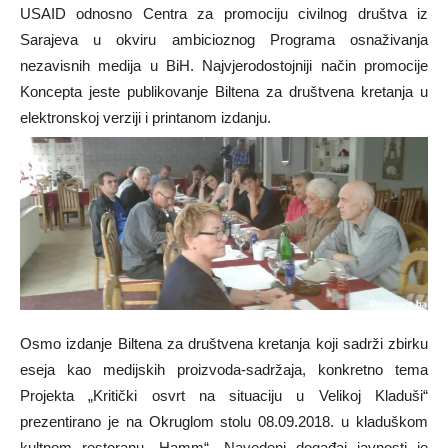
USAID odnosno Centra za promociju civilnog društva iz
Sarajeva u okviru ambicioznog Programa osnaživanja
nezavisnih medija u BiH. Najvjerodostojniji način promocije
Koncepta jeste publikovanje Biltena za društvena kretanja u
elektronskoj verziji i printanom izdanju.
Osmo izdanje Biltena za društvena kretanja koji sadrži zbirku
eseja kao medijskih proizvoda-sadržaja, konkretno tema
Projekta „Kritički osvrt na situaciju u Velikoj Kladuši“
prezentirano je na Okruglom stolu 08.09.2018. u kladuškom
kultnom restoranu „Hamm“. Navedeni događaj javnosti je