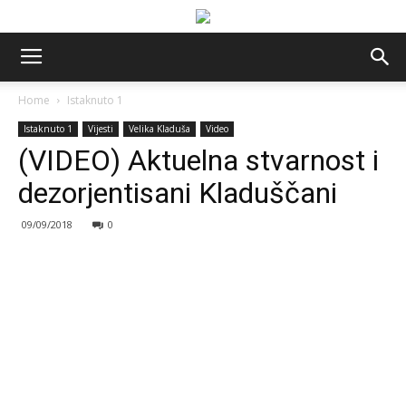
Home
Istaknuto 1
Istaknuto 1
Vijesti
Velika Kladuša
Video
(VIDEO) Aktuelna stvarnost i
dezorjentisani Kladuščani
09/09/2018
0