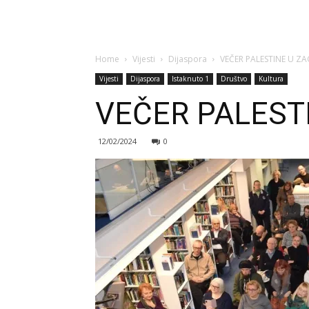
Home
Vijesti
Dijaspora
VEČER PALESTINE U Z
Vijesti
Dijaspora
Istaknuto 1
Društvo
Kultura
VEČER PALEST
12/02/2024
0