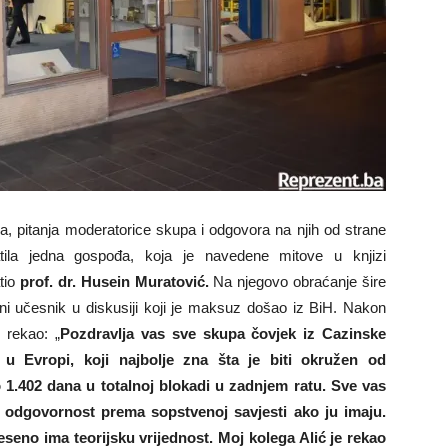
ra, pitanja moderatorice skupa i odgovora na njih od strane
atila jedna gospođa, koja je navedene mitove u knjizi
atio
prof. dr. Husein Muratović.
Na njegovo obraćanje šire
ini učesnik u diskusiji koji je maksuz došao iz BiH. Nakon
 rekao: „
Pozdravlja vas sve skupa čovjek iz Cazinske
e u Evropi, koji najbolje zna šta je biti okružen od
o 1.402 dana u totalnoj blokadi u zadnjem ratu. Sve vas
 odgovornost prema sopstvenoj savjesti ako ju imaju.
seno ima teorijsku vrijednost. Moj kolega Alić je rekao