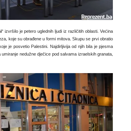
i
“ izvršilo je petero uglednih ljudi iz različitih oblasti. Većina
teza, koje su obrađene u formi mitova. Skupu se prvi obratio
je je posvetio Palestini. Najdirljivija od njih bila je pjesma
 na umiranje nedužne dječice pod salvama izraelskih granata,