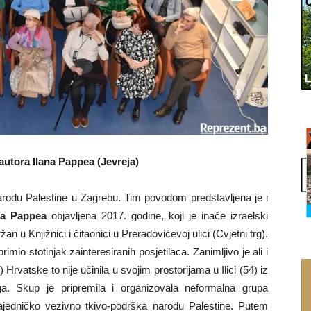
autora Ilana Pappea (Jevreja)
narodu Palestine u Zagrebu. Tim povodom predstavljena je i
na Pappea
objavljena 2017. godine, koji je inače izraelski
ržan u Knjižnici i čitaonici u Preradovićevoj ulici (Cvjetni trg).
rimio stotinjak zainteresiranih posjetilaca. Zanimljivo je ali i
vatske to nije učinila u svojim prostorijama u Ilici (54) iz
oga. Skup je pripremila i organizovala neformalna grupa
ajedničko vezivno tkivo-podrška narodu Palestine. Putem