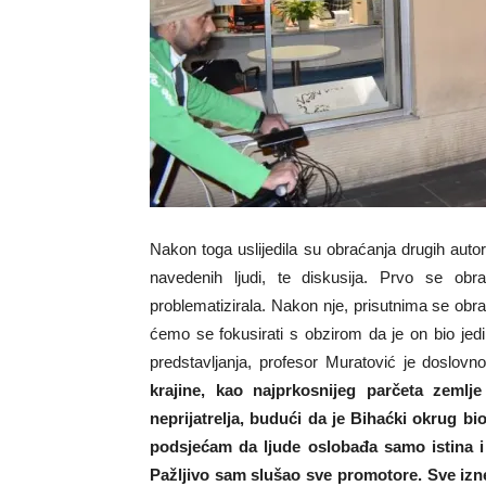
Nakon toga uslijedila su obraćanja drugih auto
navedenih ljudi, te diskusija. Prvo se obr
problematizirala. Nakon nje, prisutnima se obr
ćemo se fokusirati s obzirom da je on bio jed
predstavljanja, profesor Muratović je doslovno
krajine, kao najprkosnijeg parčeta zemlj
neprijatrelja, budući da je Bihaćki okrug bi
podsjećam da ljude oslobađa samo istina i
Pažljivo sam slušao sve promotore. Sve izne