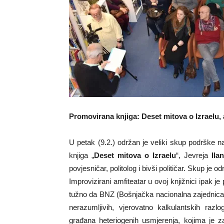
Promovirana knjiga: Deset mitova o Izraelu, 
U petak (9.2.) održan je veliki skup podrške 
knjiga „
Deset mitova o Izraelu
“, Jevreja
Ila
povjesničar, politolog i bivši političar. Skup je od
Improvizirani amfiteatar u ovoj knjižnici ipak je p
tužno da BNZ (Bošnjačka nacionalna zajednica) Hr
nerazumljivih, vjerovatno kalkulantskih razl
građana heteriogenih usmjerenja, kojima je z