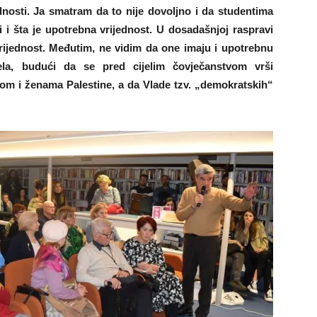
nosti. Ja smatram da to nije dovoljno i da studentima
i i šta je upotrebna vrijednost. U dosadašnjoj raspravi
vrijednost. Međutim, ne vidim da one imaju i upotrebnu
jela, budući da se pred cijelim čovječanstvom vrši
m i ženama Palestine, a da Vlade tzv. „demokratskih“