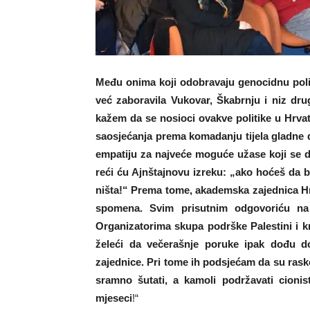
Među onima koji odobravaju genocidnu politi
već zaboravila Vukovar, Škabrnju i niz dru
kažem da se nosioci ovakve politike u Hrvat
saosjećanja prema komadanju tijela gladne 
empatiju za najveće moguće užase koji se d
reći ću Ajnštajnovu izreku: „ako hoćeš da bu
ništa!“ Prema tome, akademska zajednica Hr
spomena. Svim prisutnim odgovoriću na pi
Organizatorima skupa podrške Palestini i k
želeći da večerašnje poruke ipak dođu do
zajednice. Pri tome ih podsjećam da su rasko
sramno šutati, a kamoli podržavati cionist
mjeseci
!“