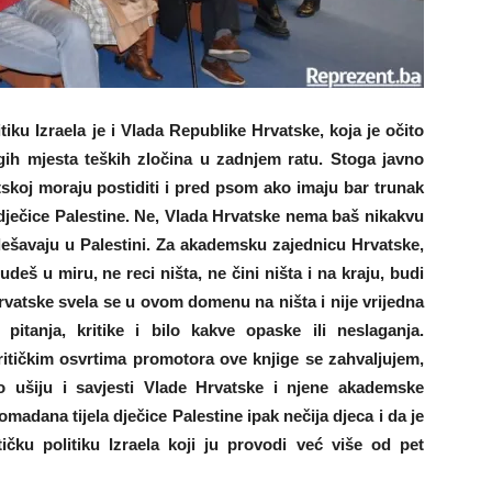
ku Izraela je i Vlada Republike Hrvatske, koja je očito
gih mjesta teških zločina u zadnjem ratu. Stoga javno
skoj moraju postiditi i pred psom ako imaju bar trunak
dječice Palestine. Ne, Vlada Hrvatske nema baš nikakvu
ešavaju u Palestini. Za akademsku zajednicu Hrvatske,
deš u miru, ne reci ništa, ne čini ništa i na kraju, budi
vatske svela se u ovom domenu na ništa i nije vrijedna
tanja, kritike i bilo kakve opaske ili neslaganja.
ritičkim osvrtima promotora ove knjige se zahvaljujem,
 ušiju i savjesti Vlade Hrvatske i njene akademske
madana tijela dječice Palestine ipak nečija djeca i da je
ičku politiku Izraela koji ju provodi već više od pet