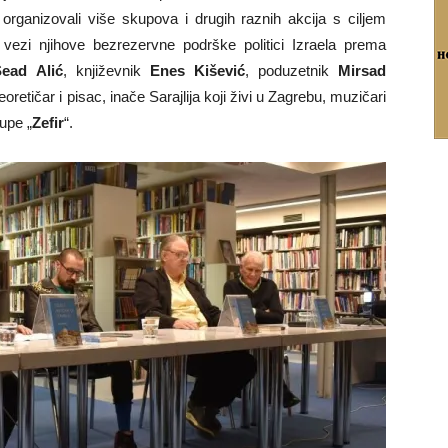
 organizovali više skupova i drugih raznih akcija s ciljem
vezi njihove bezrezervne podrške politici Izraela prema
ead Alić
, književnik
Enes Kišević
, poduzetnik
Mirsad
eoretičar i pisac, inače Sarajlija koji živi u Zagrebu, muzičari
rupe „
Zefir
“.