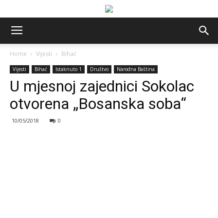
Home
Vijesti
Bihać
Vijesti
Bihać
Istaknuto 1
Društvo
Narodna Baština
U mjesnoj zajednici Sokolac
otvorena „Bosanska soba“
10/05/2018
0