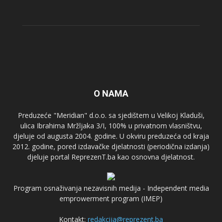
O NAMA
Preduzeće "Meridian" d.o.o. sa sjedištem u Velikoj Kladuši,
ulica Ibrahima Mržljaka 3/I, 100% u privatnom vlasništvu,
djeluje od augusta 2004. godine. U okviru preduzeća od kraja
2012. godine, pored izdavačke djelatnosti (periodična izdanja)
djeluje portal ReprezenT.ba kao osnovna djelatnost.
Program osnaživanja nezavisnih medija - Independent media
emprowerment program (IMEP)
Kontakt:
redakcija@reprezent.ba