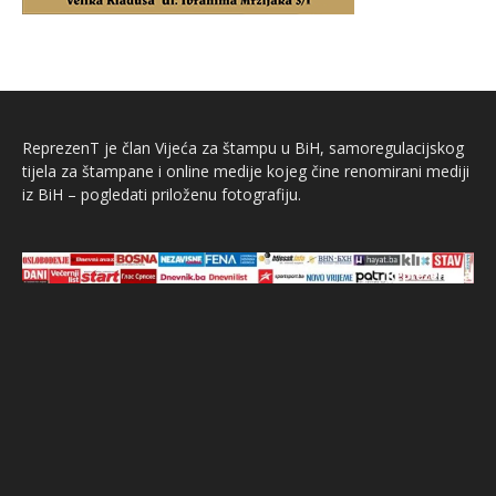
ReprezenT je član Vijeća za štampu u BiH, samoregulacijskog
tijela za štampane i online medije kojeg čine renomirani mediji
iz BiH – pogledati priloženu fotografiju.