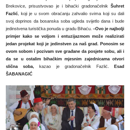
Brekovice, prisustvovao je i bihaćki gradonačelnik
Šuhret
Fazlić
, koji je u svom obraćanju zahvalio svima koji su dali
svoj doprinos da bosanska soba ugleda svijetlo dana i bude
jedinstvena turistička ponuda u gradu Bihaću.
–
Ovo je najbolji
primjer kako se voljom i entuzijazmom može realizirati
jedan projekat koji je jedinstven za naš grad. Ponosim se
ovom sobom i pozivam sve građane da posjete sobu, ali i
da se u ostalim bihaćkim mjesnim zajednicama otvori
slična soba,
kazao je gradonačelnik Fazlić.
Esad
ŠABANAGIĆ