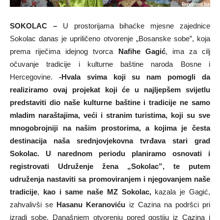
SOKOLAC –
U prostorijama bihaćke mjesne zajednice
Sokolac danas je upriličeno otvorenje „Bosanske sobe”, koja
prema riječima idejnog tvorca
Nafihe Gagić
, ima za cilj
očuvanje tradicije i kulturne baštine naroda Bosne i
Hercegovine.
-Hvala svima koji su nam pomogli da
realiziramo ovaj projekat koji će u najljepšem svijetlu
predstaviti dio naše kulturne baštine i tradicije ne samo
mladim naraštajima, veći i stranim turistima, koji su sve
mnogobrojniji na našim prostorima, a kojima je česta
destinacija naša srednjovjekovna tvrđava stari grad
Sokolac. U narednom periodu planiramo osnovati i
registrovati Udruženje žena „Sokolac”, te putem
udruženja nastaviti sa promoviranjem i njegovanjem naše
tradicije
,
kao i same naše MZ Sokolac,
kazala je Gagić,
zahvalivši se
Hasanu Keranoviću
iz Cazina na podršci pri
izradi sobe. Današnjem otvorenju pored gostiju iz Cazina i