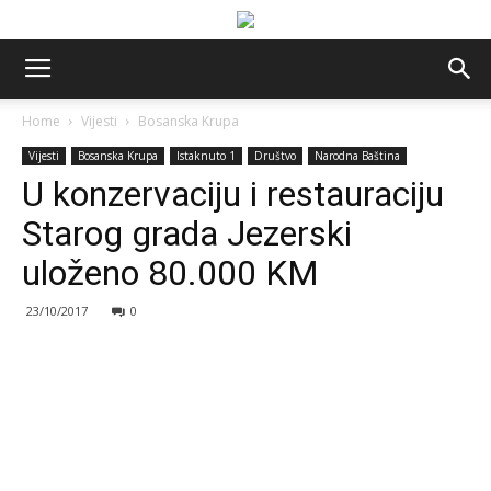
Home
Vijesti
Bosanska Krupa
Vijesti
Bosanska Krupa
Istaknuto 1
Društvo
Narodna Baština
U konzervaciju i restauraciju
Starog grada Jezerski
uloženo 80.000 KM
23/10/2017
0