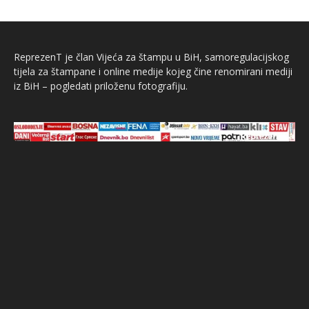
ReprezenT je član Vijeća za štampu u BiH, samoregulacijskog
tijela za štampane i online medije kojeg čine renomirani mediji
iz BiH – pogledati priloženu fotografiju.