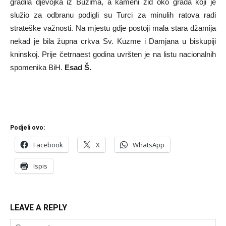
gradila djevojka iz Bužima, a kameni zid oko grada koji je
služio za odbranu podigli su Turci za minulih ratova radi
strateške važnosti. Na mjestu gdje postoji mala stara džamija
nekad je bila župna crkva Sv. Kuzme i Damjana u biskupiji
kninskoj. Prije četrnaest godina uvršten je na listu nacionalnih
spomenika BiH.
Esad Š.
Podjeli ovo:
Facebook
X
WhatsApp
Ispis
LEAVE A REPLY