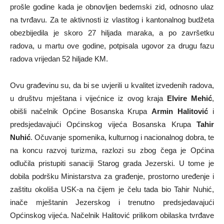
prošle godine kada je obnovljen bedemski zid, odnosno ulaz
na tvrđavu. Za te aktivnosti iz vlastitog i kantonalnog budžeta
obezbijedila je skoro 27 hiljada maraka, a po završetku
radova, u martu ove godine, potpisala ugovor za drugu fazu
radova vrijedan 52 hiljade KM.
Ovu građevinu su, da bi se uvjerili u kvalitet izvedenih radova,
u društvu mještana i vijećnice iz ovog kraja
Elvire Mehić
,
obišli načelnik Općine Bosanska Krupa
Armin Halitović
i
predsjedavajući Općinskog vijeća Bosanska Krupa
Tahir
Nuhić
. Očuvanje spomenika, kulturnog i nacionalnog dobra, te
na koncu razvoj turizma, razlozi su zbog čega je Općina
odlučila pristupiti sanaciji Starog grada Jezerski. U tome je
dobila podršku Ministarstva za građenje, prostorno uređenje i
zaštitu okoliša USK-a na čijem je čelu tada bio Tahir Nuhić,
inače mještanin Jezerskog i trenutno predsjedavajući
Općinskog vijeća. Načelnik Halitović prilikom obilaska tvrđave