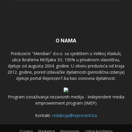
O NAMA
Preduzeće "Meridian" d.o.o. sa sjedištem u Velikoj Kladuši,
ulica Ibrahima Mržljaka 3/I, 100% u privatnom vlasništvu,
djeluje od augusta 2004. godine. U okviru preduzeća od kraja
2012. godine, pored izdavačke djelatnosti (periodična izdanja)
djeluje portal ReprezenT.ba kao osnovna djelatnost.
Program osnaživanja nezavisnih medija - Independent media
emprowerment program (IMEP)
Kontakt:
redakcija@reprezent.ba
O nama
Marketing
Impressum
Uslovi korištenja