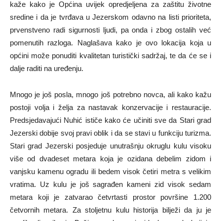
kaže kako je Općina uvijek opredjeljena za zaštitu životne
sredine i da je tvrđava u Jezerskom odavno na listi prioriteta,
prvenstveno radi sigurnosti ljudi, pa onda i zbog ostalih već
pomenutih razloga. Naglašava kako je ovo lokacija koja u
općini može ponuditi kvalitetan turistički sadržaj, te da će se i
dalje raditi na uređenju.
Mnogo je još posla, mnogo još potrebno novca, ali kako kažu
postoji volja i želja za nastavak konzervacije i restauracije.
Predsjedavajući Nuhić ističe kako će učiniti sve da Stari grad
Jezerski dobije svoj pravi oblik i da se stavi u funkciju turizma.
Stari grad Jezerski posjeduje unutrašnju okruglu kulu visoku
više od dvadeset metara koja je ozidana debelim zidom i
vanjsku kamenu ogradu ili bedem visok četiri metra s velikim
vratima. Uz kulu je još sagrađen kameni zid visok sedam
metara koji je zatvarao četvrtasti prostor površine 1.200
četvornih metara. Za stoljetnu kulu historija bilježi da ju je