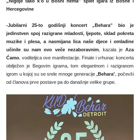
„Nigdje tako k’o u Bosni nema“ splet igara iz Bosne i
Hercegovine
-Jubilarni 25-to godišnji koncert „Behara“ bio je
jedinstven spoj razigrane mladosti, ljepote, sklad pokreta
muzike i plesa, a nasmijana lica naše djece i omladine
učinile su nam ovo veče nezaboravnim
, kazala je
Aza
Ćamo
, voditeljica ove manifestacije. Finale i vrhunac koncerta
obilježen je Begovim igrama, tom elegantnom i razigranom
igrom u kojoj su se srele mnoge generacije „
Behara
“, počevši
od članova prve postave pa do današnje velike grupe.