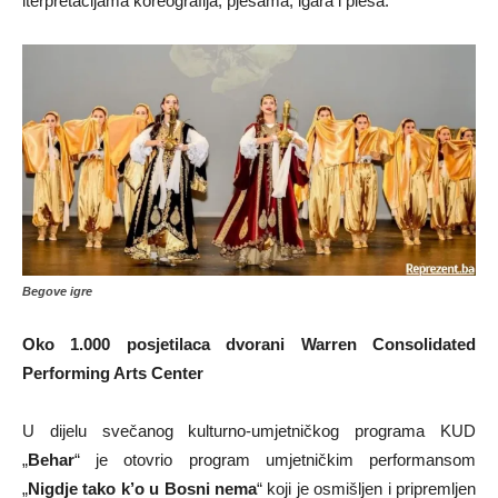
iterpretacijama koreografija, pjesama, igara i plesa.
Begove igre
Oko 1.000 posjetilaca dvorani Warren Consolidated
Performing Arts Center
U dijelu svečanog kulturno-umjetničkog programa KUD
„
Behar
“ je otovrio program umjetničkim performansom
„
Nigdje tako k’o u Bosni nema
“ koji je osmišljen i pripremljen