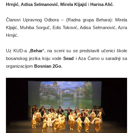
Hrnjić
,
Adisa Selmanović
,
Mirela Kljajić
i
Harisa Alić
.
Članovi Upravnog Odbora – (Radna grupa Behara): Mirela
Kljajić, Muhiba Sorguč, Edis Toković, Adisa Selmanović, Azra
Hrnjić.
Uz KUD-a „
Behar
“, na sceni su se predstavili učenici škole
bosanskog jezika koju vode
Sead
i Aza Ćamo u saradnji sa
organizacijom
Bosnian 2Go
.