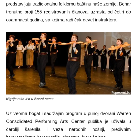
predstavljaju tradicionalnu folklornu baštinu naše zemlje. Behar
trenutno broji 155 registrovanih članova, uzrasta od četiri do
osamnaest godina, sa kojima radi čak devet instruktora.
Nigdje tako k’o u Bosni nema
Uz veoma bogat i sadržajan program u punoj dvorani Warren
Consolidated Performing Arts Center publika je uživala u
čaroliji šarenila i veza narodnih nošnji, predivnim