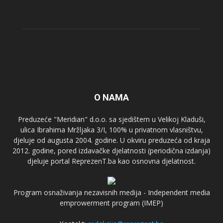
O NAMA
Preduzeće "Meridian" d.o.o. sa sjedištem u Velikoj Kladuši,
ulica Ibrahima Mržljaka 3/I, 100% u privatnom vlasništvu,
djeluje od augusta 2004. godine. U okviru preduzeća od kraja
2012. godine, pored izdavačke djelatnosti (periodična izdanja)
djeluje portal ReprezenT.ba kao osnovna djelatnost.
Program osnaživanja nezavisnih medija - Independent media
emprowerment program (IMEP)