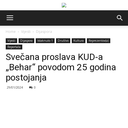
Home
Vijesti
Dijaspora
Vijesti
Dijaspora
Istaknuto 1
Društvo
Kultura
Reprezentov(a)
Reportaža
Svečana proslava KUD-a
„Behar“ povodom 25 godina
postojanja
29/01/2024
0