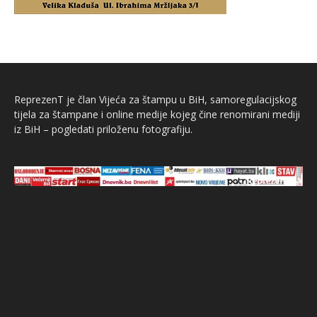
ReprezenT je član Vijeća za štampu u BiH, samoregulacijskog
tijela za štampane i online medije kojeg čine renomirani mediji
iz BiH – pogledati priloženu fotografiju.