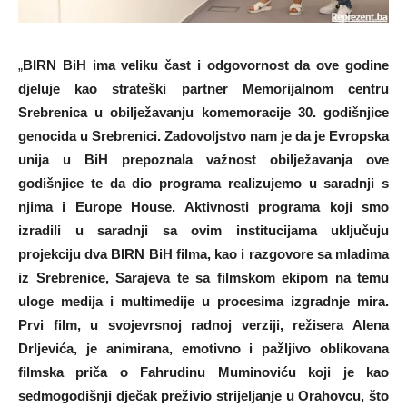
„
BIRN BiH ima veliku čast i odgovornost da ove godine
djeluje kao strateški partner Memorijalnom centru
Srebrenica u obilježavanju komemoracije 30. godišnjice
genocida u Srebrenici. Zadovoljstvo nam je da je Evropska
unija u BiH prepoznala važnost obilježavanja ove
godišnjice te da dio programa realizujemo u saradnji s
njima i Europe House. Aktivnosti programa koji smo
izradili u saradnji sa ovim institucijama uključuju
projekciju dva BIRN BiH filma, kao i razgovore sa mladima
iz Srebrenice, Sarajeva te sa filmskom ekipom na temu
uloge medija i multimedije u procesima izgradnje mira.
Prvi film, u svojevrsnoj radnoj verziji, režisera Alena
Drljevića, je animirana, emotivno i pažljivo oblikovana
filmska priča o Fahrudinu Muminoviću koji je kao
sedmogodišnji dječak preživio strijeljanje u Orahovcu, što