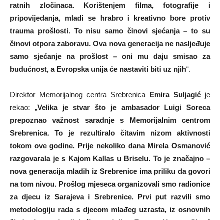
ratnih zločinaca. Korištenjem filma, fotografije i
pripovijedanja, mladi se hrabro i kreativno bore protiv
trauma prošlosti. To nisu samo činovi sjećanja – to su
činovi otpora zaboravu. Ova nova generacija ne nasljeđuje
samo sjećanje na prošlost – oni mu daju smisao za
budućnost, a Evropska unija će nastaviti biti uz njih
“.
Direktor Memorijalnog centra Srebrenica
Emira Suljagić
je
rekao: „
Velika je stvar što je ambasador Luigi Soreca
prepoznao važnost saradnje s Memorijalnim centrom
Srebrenica. To je rezultiralo čitavim nizom aktivnosti
tokom ove godine. Prije nekoliko dana Mirela Osmanović
razgovarala je s Kajom Kallas u Briselu. To je značajno –
nova generacija mladih iz Srebrenice ima priliku da govori
na tom nivou. Prošlog mjeseca organizovali smo radionice
za djecu iz Sarajeva i Srebrenice. Prvi put razvili smo
metodologiju rada s djecom mlađeg uzrasta, iz osnovnih