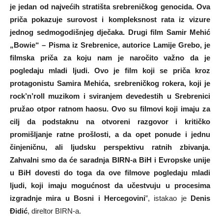
je jedan od najvećih stratišta srebreničkog genocida. Ova
priča pokazuje surovost i kompleksnost rata iz vizure
jednog sedmogodišnjeg dječaka. Drugi film Samir Mehić
„Bowie“ – Pisma iz Srebrenice, autorice Lamije Grebo, je
filmska priča za koju nam je naročito važno da je
pogledaju mladi ljudi. Ovo je film koji se priča kroz
protagonistu Samira Mehića, srebreničkog rokera, koji je
rock’n’roll muzikom i sviranjem devedestih u Srebrenici
pružao otpor ratnom haosu. Ovo su filmovi koji imaju za
cilj da podstaknu na otvoreni razgovor i kritičko
promišljanje ratne prošlosti, a da opet ponude i jednu
činjeničnu, ali ljudsku perspektivu ratnih zbivanja.
Zahvalni smo da će saradnja BIRN-a BiH i Evropske unije
u BiH dovesti do toga da ove filmove pogledaju mladi
ljudi, koji imaju mogućnost da učestvuju u procesima
izgradnje mira u Bosni i Hercegovini
”, istakao je
Denis
Đidić
, direltor BIRN-a.