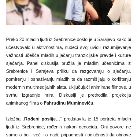
Preko 20 mladih ljudi iz Srebrenice došlo je u Sarajevo kako bi
učestvovalo u aktivnostima, nudeći svoj uvid i razumijevanje
važnosti učešća mladih u jačanju tranzicijske pravde i kulture
sjećanja. Panel diskusija pružila je mladim učesnicima iz
Srebrenice i Sarajeva priliku da razgovaraju o sjećanju,
pomirenju i osnaživanju mladih te da razmišljaju o korištenju
modernih multimedijalnih alata, uključujući animirane filmove, u
svrhu izgradnje mira. Diskusiji je prethodila projekcija
animiranog filma o
Fahrudinu Muminoviću
.
Izložba „
Rođeni poslije…
“ predstavila je 15 portreta mladih
ljudi iz Srebrenice, rođenih nakon genocida. Oni govore ne
samo o boli, već i o nadi, pripadnosti i odlučnosti da obnove