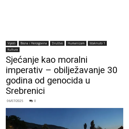
Vijesti
Bosna i Hercegovina
Društvo
Humanizam
Istaknuto 1
Kultura
Sjećanje kao moralni
imperativ – obilježavanje 30
godina od genocida u
Srebrenici
06/07/2025
0