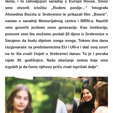
škola, i to zahvaljujući saradnji s Europe House. Sinoć
smo otvorili izložbu „Rođeni poslije…“ fotografa
Ahmedina Đozića iz Srebrenice te prikazali film „Bowie“,
nastao u saradnji Memorijalnog centra i BIRN-a. Naučili
smo govoriti jezikom nove generacije. Kao institucija,
ponosni smo što možemo poslati 20 djece iz Srebrenice u
Sarajevo da budu dijelom svega ovoga. Tokom dva dana
razgovaraće sa predstavnicima EU i UN-a i dati svoj osvrt
na to šta znači živjeti u Srebrenici danas. To je i poruka
cijele 30. godišnjice. Naše obećanje onima koje smo
izgubili je da ćemo njihovu priču znati ispričati dalje“.