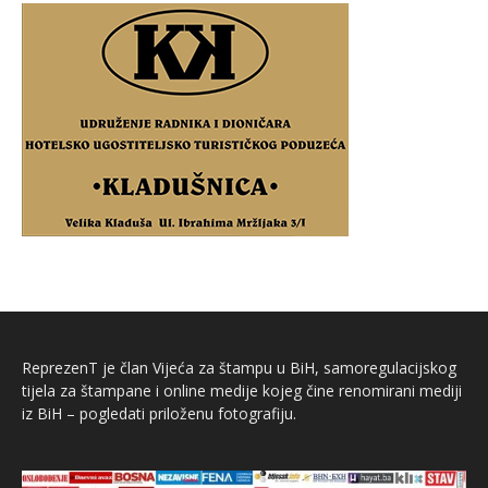
ReprezenT je član Vijeća za štampu u BiH, samoregulacijskog
tijela za štampane i online medije kojeg čine renomirani mediji
iz BiH – pogledati priloženu fotografiju.