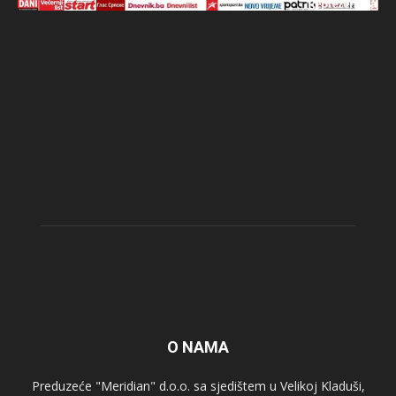
O NAMA
Preduzeće "Meridian" d.o.o. sa sjedištem u Velikoj Kladuši,