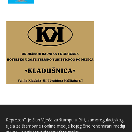
ReprezenT je član Vijeća za štampu u BiH, samoregulacijskog
tijela za štampane i online medije kojeg čine renomirani mediji