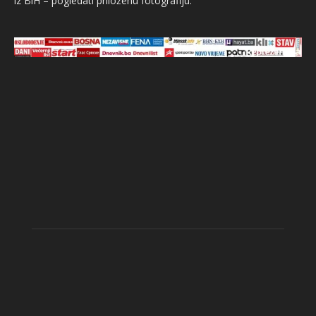
iz BiH – pogledati priloženu fotografiju.