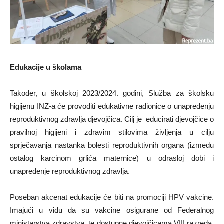
Edukacije u školama
Također, u školskoj 2023/2024. godini, Služba za školsku
higijenu INZ-a će provoditi edukativne radionice o unapređenju
reproduktivnog zdravlja djevojčica. Cilj je educirati djevojčice o
pravilnoj higijeni i zdravim stilovima življenja u cilju
sprječavanja nastanka bolesti reproduktivnih organa (između
ostalog karcinom grlića maternice) u odrasloj dobi i
unapređenje reproduktivnog zdravlja.
Poseban akcenat edukacije će biti na promociji HPV vakcine.
Imajući u vidu da su vakcine osigurane od Federalnog
ministarstva zdravstva, te dostupne djevojčicama VIII razreda,