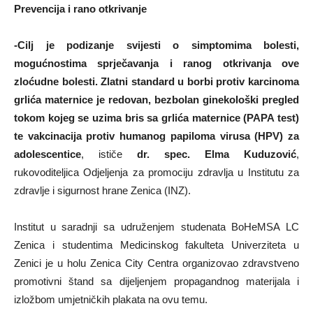
Prevencija i rano otkrivanje
-Cilj je podizanje svijesti o simptomima bolesti,
mogućnostima sprječavanja i ranog otkrivanja ove
zloćudne bolesti. Zlatni standard u borbi protiv karcinoma
grlića maternice je redovan, bezbolan ginekološki pregled
tokom kojeg se uzima bris sa grlića maternice (PAPA test)
te vakcinacija protiv humanog papiloma virusa (HPV) za
adolescentice
, ističe
dr. spec. Elma Kuduzović
,
rukovoditeljica Odjeljenja za promociju zdravlja u Institutu za
zdravlje i sigurnost hrane Zenica (INZ).
Institut u saradnji sa udruženjem studenata BoHeMSA LC
Zenica i studentima Medicinskog fakulteta Univerziteta u
Zenici je u holu Zenica City Centra organizovao zdravstveno
promotivni štand sa dijeljenjem propagandnog materijala i
izložbom umjetničkih plakata na ovu temu.