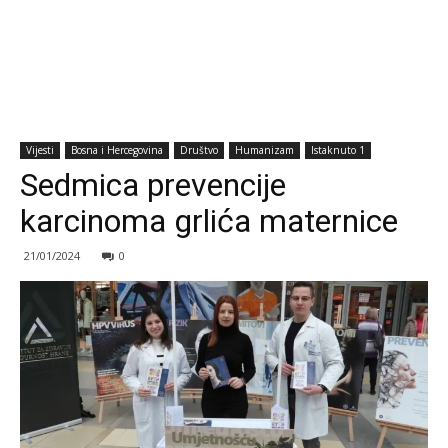
Vijesti
Bosna i Hercegovina
Društvo
Humanizam
Istaknuto 1
Sedmica prevencije
karcinoma grlića maternice
21/01/2024
0