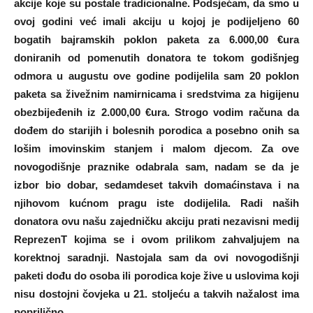
akcije koje su postale tradicionalne. Podsjećam, da smo u
ovoj godini već imali akciju u kojoj je podijeljeno 60
bogatih bajramskih poklon paketa za 6.000,00 €ura
doniranih od pomenutih donatora te tokom godišnjeg
odmora u augustu ove godine podijelila sam 20 poklon
paketa sa živežnim namirnicama i sredstvima za higijenu
obezbijeđenih iz 2.000,00 €ura. Strogo vodim računa da
dođem do starijih i bolesnih porodica a posebno onih sa
lošim imovinskim stanjem i malom djecom. Za ove
novogodišnje praznike odabrala sam, nadam se da je
izbor bio dobar, sedamdeset takvih domaćinstava i na
njihovom kućnom pragu iste dodijelila. Radi naših
donatora ovu našu zajedničku akciju prati nezavisni medij
ReprezenT kojima se i ovom prilikom zahvaljujem na
korektnoj saradnji. Nastojala sam da ovi novogodišnji
paketi dođu do osoba ili porodica koje žive u uslovima koji
nisu dostojni čovjeka u 21. stoljeću a takvih nažalost ima
poprilično.