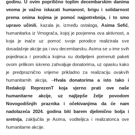
godinu. U ovim poprilično toplim decembarskim danima
veoma je važno iskazati humanost, brigu i solidarnost
prema onima kojima je pomoć najpotrebnija, i to smo
upravo učinili
, kazala je, između ostaloga,
Asima Sefić
,
humanitarka iz Vrnograča, kojoj je povjerena ova aktivnost, a
koja je inače uz pomoć svoje porodice realizirala sve
dosadašnje akcije pa i ovu decembarsku. Asima se u ime svih
pojedinaca i porodica kojima su dodijeljeni pomenuti paketi
ovom prilikom iskreno zahvaljuje donatorima, uz opasku kako
je predpraznično vrijeme prikladno za realizaciju ovakvih
humanitarnih akcija. –
Hvala donatorima a isto tako i
Redakciji ReprezenT koja vjerno prati ove naše
humanitarne akcije, uz najljepše želje povodom
Novogodišnjih praznika i očekivanjima da će nam
nadolazeća 2024. godina biti barem djelimično bolja i
sretnija
, zaključila je Asima, voditeljica i realizatorica ove
humanitarne akcije.