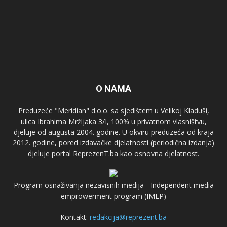
O NAMA
Preduzeće "Meridian" d.o.o. sa sjedištem u Velikoj Kladuši,
ulica Ibrahima Mržljaka 3/I, 100% u privatnom vlasništvu,
djeluje od augusta 2004. godine. U okviru preduzeća od kraja
2012. godine, pored izdavačke djelatnosti (periodična izdanja)
djeluje portal ReprezenT.ba kao osnovna djelatnost.
Program osnaživanja nezavisnih medija - Independent media
emprowerment program (IMEP)
Kontakt:
redakcija@reprezent.ba