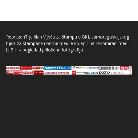
ReprezenT je član Vijeća za štampu u BiH, samoregulacijskog
tijela za štampane i online medije kojeg čine renomirani mediji
iz BiH – pogledati priloženu fotografiju.