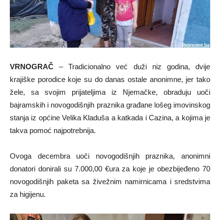
VRNOGRAČ
– Tradicionalno već duži niz godina, dvije
krajiške porodice koje su do danas ostale anonimne, jer tako
žele, sa svojim prijateljima iz Njemačke, obraduju uoči
bajramskih i novogodišnjih praznika građane lošeg imovinskog
stanja iz općine Velika Kladuša a katkada i Cazina, a kojima je
takva pomoć najpotrebnija.
Ovoga decembra uoči novogodišnjih praznika, anonimni
donatori donirali su 7.000,00 €ura za koje je obezbijeđeno 70
novogodišnjih paketa sa živežnim namirnicama i sredstvima
za higijenu.