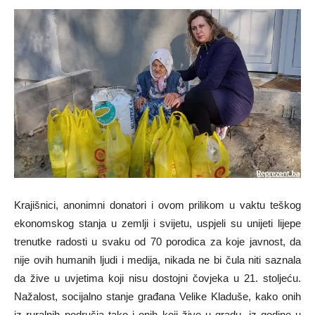
Krajišnici, anonimni donatori i ovom prilikom u vaktu teškog
ekonomskog stanja u zemlji i svijetu, uspjeli su unijeti lijepe
trenutke radosti u svaku od 70 porodica za koje javnost, da
nije ovih humanih ljudi i medija, nikada ne bi čula niti saznala
da žive u uvjetima koji nisu dostojni čovjeka u 21. stoljeću.
Nažalost, socijalno stanje građana Velike Kladuše, kako onih
iz ruralnih područja tako i onih koji žive u gradu, iz godine u