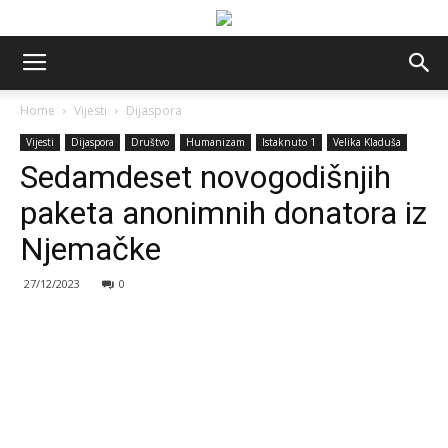
Home
Vijesti
Dijaspora
Vijesti
Dijaspora
Društvo
Humanizam
Istaknuto 1
Velika Kladuša
Sedamdeset novogodišnjih
paketa anonimnih donatora iz
Njemačke
27/12/2023
0