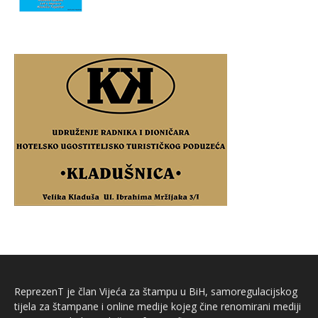
ReprezenT je član Vijeća za štampu u BiH, samoregulacijskog
tijela za štampane i online medije kojeg čine renomirani mediji