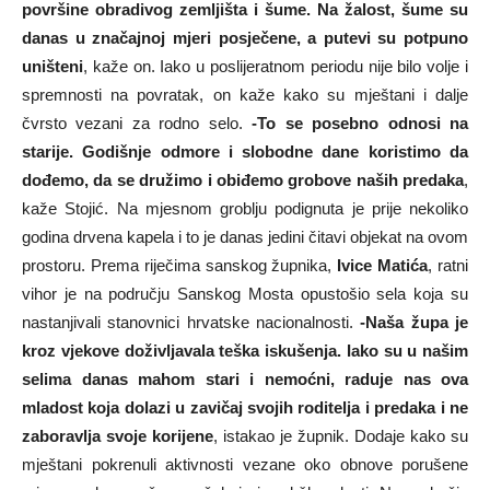
površine obradivog zemljišta i šume. Na žalost, šume su
danas u značajnoj mjeri posječene, a putevi su potpuno
uništeni
, kaže on. Iako u poslijeratnom periodu nije bilo volje i
spremnosti na povratak, on kaže kako su mještani i dalje
čvrsto vezani za rodno selo.
-To se posebno odnosi na
starije. Godišnje odmore i slobodne dane koristimo da
dođemo, da se družimo i obiđemo grobove naših predaka
,
kaže Stojić. Na mjesnom groblju podignuta je prije nekoliko
godina drvena kapela i to je danas jedini čitavi objekat na ovom
prostoru. Prema riječima sanskog župnika,
Ivice Matića
, ratni
vihor je na području Sanskog Mosta opustošio sela koja su
nastanjivali stanovnici hrvatske nacionalnosti.
-Naša župa je
kroz vjekove doživljavala teška iskušenja. Iako su u našim
selima danas mahom stari i nemoćni, raduje nas ova
mladost koja dolazi u zavičaj svojih roditelja i predaka i ne
zaboravlja svoje korijene
, istakao je župnik. Dodaje kako su
mještani pokrenuli aktivnosti vezane oko obnove porušene