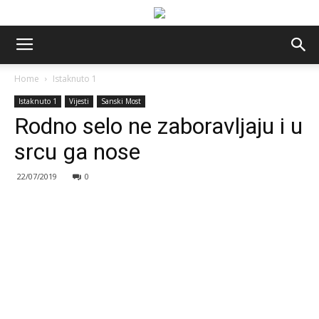
Home
Istaknuto 1
Istaknuto 1
Vijesti
Sanski Most
Rodno selo ne zaboravljaju i u
srcu ga nose
22/07/2019
0