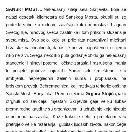
SANSKI MOST….
Nekadašnji žitelji sela Škrljevita, koje se
nalazi desetak kilometara od Sanskog Mosta, okupili su se
protekle subote u rodnom zavičaju kako bi proslavili blagdan
Svetog Ilije, njihovog sveca zaštitnika i tom prilikom služena je
sveta misa. Ovo selo, koje su prije rata nastanjivali mještani
hrvatske nacionalnosti, danas je posve napušteno i u njemu
niko ne živi. Svega nekoliko puta godišnje obiđu ga nekadašnji
stanovnici i njihovi potomci, očiste zarasla i razrušena imanja
te posjete grobove najmilijih. Samo selo smješteno je u
ambijentu nepreglednih zelenih šuma i proplanaka, na
brdskom prevoju Behremaginica, koji razdvaja teritorije opština
Sanski Most i Banjaluka. Prema riječima
Grgura Stojića
, iako
otrgnuti od zavičaja, mještani Škrljevite gaje veliku ljubav
prema rodnoj grudi te su organizovani u udruženje koje njeguje
uspomenu na zavičaj. Kaže kako je selo u proteklom ratu
pretrpjelo velika razaranja i gubitak ljudskih života, nakon čega
su se mještani odlučili na kolektivno iseljenje i sada ih većina