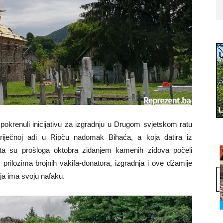
 pokrenuli inicijativu za izgradnju u Drugom svjetskom ratu
riječnoj adi u Ripču nadomak Bihaća, a koja datira iz
a su prošloga oktobra zidanjem kamenih zidova počeli
prilozima brojnih vakifa-donatora, izgradnja i ove džamije
ja ima svoju nafaku.