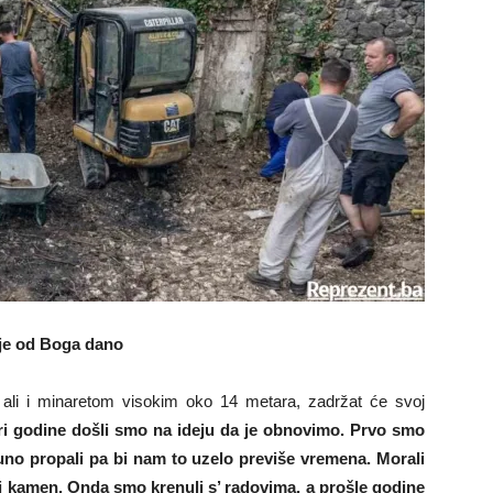
 je od Boga dano
ali i minaretom visokim oko 14 metara, zadržat će svoj
 tri godine došli smo na ideju da je obnovimo. Prvo smo
tpuno propali pa bi nam to uzelo previše vremena. Morali
taj kamen. Onda smo krenuli s’ radovima, a prošle godine