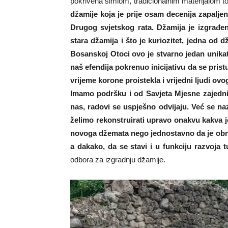
pokrivena šimlom, tradicionalnim materijalom 
džamije koja je prije osam decenija zapalje
Drugog svjetskog rata. Džamija je izgrađ
stara džamija i što je kuriozitet, jedna od 
Bosanskoj Otoci ovo je stvarno jedan unikat
naš efendija pokrenuo inicijativu da se pristu
vrijeme korone proistekla i vrijedni ljudi ov
Imamo podršku i od Savjeta Mjesne zajedni
nas, radovi se uspješno odvijaju. Već se na
želimo rekonstruirati upravo onakvu kakva je 
novoga džemata nego jednostavno da je obnov
a dakako, da se stavi i u funkciju razvoja 
odbora za izgradnju džamije.