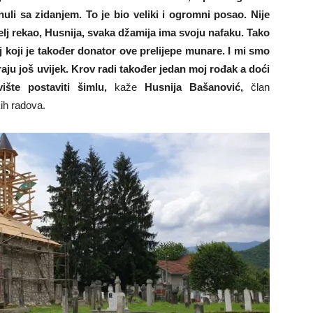
uli sa zidanjem. To je bio veliki i ogromni posao. Nije
atelj rekao, Husnija, svaka džamija ima svoju nafaku. Tako
elj koji je također donator ove prelijepe munare. I mi smo
traju još uvijek. Krov radi također jedan moj rođak a doći
ište postaviti šimlu,
kaže
Husnija Bašanović,
član
ih radova.