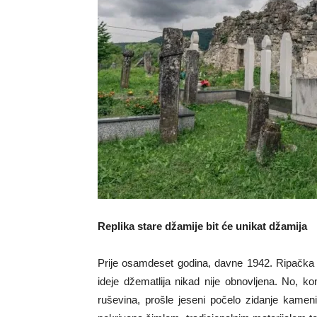
Replika stare džamije bit će unikat džamija
Prije osamdeset godina, davne 1942. Ripačka 
ideje džematlija nikad nije obnovljena. No, k
ruševina, prošle jeseni počelo zidanje kamen