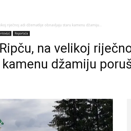
koj riječnoj adi džematlije obnavljaju staru kamenu džamiju...
ntov(a)
Reportaža
pču, na velikoj riječno
u kamenu džamiju poruš