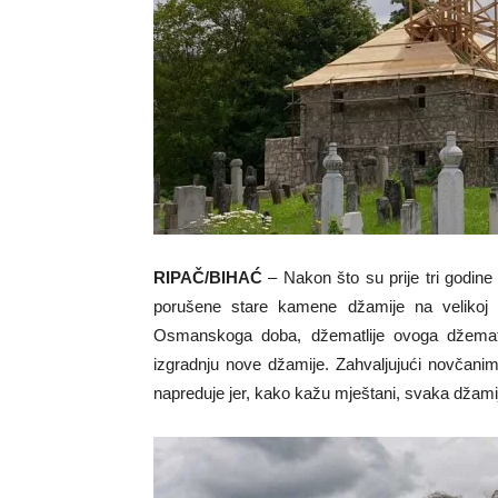
RIPAČ/BIHAĆ
– Nakon što su prije tri godine
porušene stare kamene džamije na velikoj 
Osmanskoga doba, džematlije ovoga džemat
izgradnju nove džamije. Zahvaljujući novčanim 
napreduje jer, kako kažu mještani, svaka džami