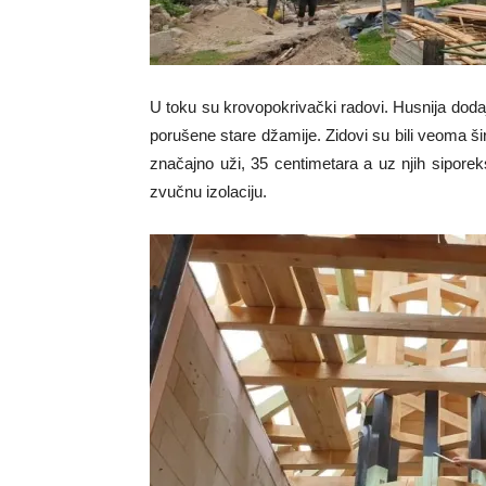
U toku su krovopokrivački radovi. Husnija dod
porušene stare džamije. Zidovi su bili veoma ši
značajno uži, 35 centimetara a uz njih siporeks
zvučnu izolaciju.