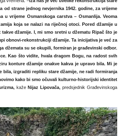
toga vremena. –
Iza nas je već uvelike rekonstrukcija stare
na od strane jednog nevjernika 1942. godine, za vrijeme
ena u vrijeme Osmanskoga carstva – Osmanlija. Veoma
džamija koja se nalazi na riječnoj otoci. Pored džamije u
 takve džamije. I, mi smo sretni u džematu Ripač što je
pi obnovi-rekonstrukciji džamije. Ta inicijativa je već za
oga džemata su se okupili, formiran je građevinski odbor.
ce. Kao što vidite, hvala dragom Bogu, na radost svih
ziru konture džamije onakve kakva je upravo bila. Mi je
bila, izgraditi repliku stare džamije, ne radi formiranja
imo kako bi smo očuvali kulturno-historijski identitet
turizma,
kaže
Nijaz Lipovača,
predsjednik Građevinskoga