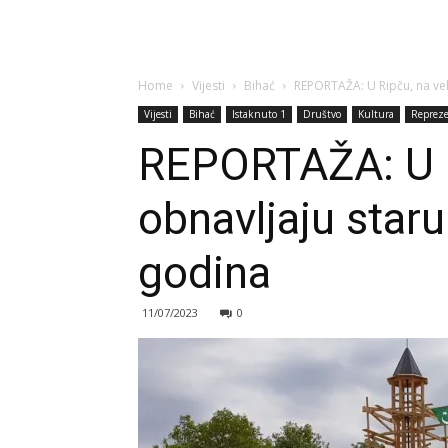
Home
Vijesti
Bihać
REPORTAŽA: U Ripču, na veli
Vijesti
Bihać
Istaknuto 1
Društvo
Kultura
Repreze
REPORTAŽA: U Ri
obnavljaju star
godina
11/07/2023
0