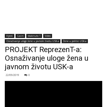
Vijesti
Cazin
Istaknuto 1
Video
Osnaživanje uloge žene u javnom životu USK-a
Žene u politici USK-a
PROJEKT ReprezenT-a:
Osnaživanje uloge žena u
javnom životu USK-a
22/09/2019
0