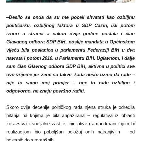
–
Desilo se onda da su me počeli shvatati kao ozbiljnu
političarku, ozbiljnog faktora u SDP Cazin, išli potom
izbori u stranci a nakon dvije godine postala i član
Glavanog odbora SDP BiH, poslije mandata u Općinskom
vijeću bila poslanica u parlamentu Federaciji BiH u dva
navrata i potom 2010. u Parlamentu BiH.
Uglavnom, i dalje
sam član Glavnog odbora SDP BiH, aktivna u politici sve
ovo vrijeme jer žene su takve: kada nešto uzmu da rade –
nije to samo moj primjer – one to rade ozbiljno i
odgovorno, ne znaju površno raditi.
Skoro dvije decenije političkog rada njena struka je odredila
pitanja na kojima je bila angažirana – regulativa iz oblasti
zdravstva i socijalne zaštite, inicijative i amandmani čijom bi
realizacijom bio poboljšan položaj onih najranjivijih – od
bolesnih do siromašnih.