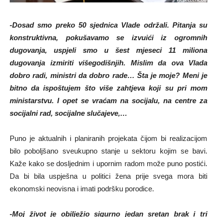
-Dosad smo preko 50 sjednica Vlade održali. Pitanja su
konstruktivna, pokušavamo se izvuići iz ogromnih
dugovanja, uspjeli smo u šest mjeseci 11 miliona
dugovanja izmiriti višegodišnjih. Mislim da ova Vlada
dobro radi, ministri da dobro rade… Šta je moje? Meni je
bitno da ispoštujem što više zahtjeva koji su pri mom
ministarstvu. I opet se vraćam na socijalu, na centre za
socijalni rad, socijalne slučajeve,…
Puno je aktualnih i planiranih projekata čijom bi realizacijom
bilo poboljšano sveukupno stanje u sektoru kojim se bavi.
Kaže kako se dosljednim i upornim radom može puno postići.
Da bi bila uspješna u politici žena prije svega mora biti
ekonomski neovisna i imati podršku porodice.
-Moj život je obilježio sigurno jedan sretan brak i tri