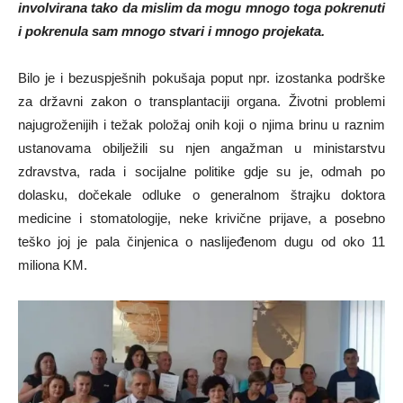
involvirana tako da mislim da mogu mnogo toga pokrenuti
i pokrenula sam mnogo stvari i mnogo projekata.
Bilo je i bezuspješnih pokušaja poput npr. izostanka podrške
za državni zakon o transplantaciji organa. Životni problemi
najugroženijih i težak položaj onih koji o njima brinu u raznim
ustanovama obilježili su njen angažman u ministarstvu
zdravstva, rada i socijalne politike gdje su je, odmah po
dolasku, dočekale odluke o generalnom štrajku doktora
medicine i stomatologije, neke krivične prijave, a posebno
teško joj je pala činjenica o naslijeđenom dugu od oko 11
miliona KM.