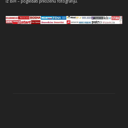
iz BiH – pogledati priloženu fotografiju.