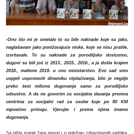
-Ono što mi je smetalo to su bile naknade koje su jako,
naglašavam jako ponižavajuće niske, koje se nisu pratile,
izvršavale. To su naknade za porodiljsko dostustvo,
dugovi su bili još iz 2013., 2015., 2016., a ja došla krajem
2018., maltene 2019. u ovo ministarstvo. Evo sad smo
uspjeli uspostaviti dinamiku otplaćivanja, bilo je negdje
preko šest miliona dugovanja samo za porodiljsko
odsustvo. A da ne govorim za socijalna davanja premna
centrima za socijalni rad za osobe koje po 80 KM
mjesečno primaju. Vjerujte i prema njima imamo
dugovanja.
Sa ništa manje žara govori i o položaju zdravstvenih radnika,