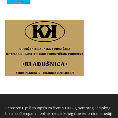
ReprezenT je član Vijeća za štampu u BiH, samoregulacijskog
tijela za štampane i online medije kojeg čine renomirani mediji