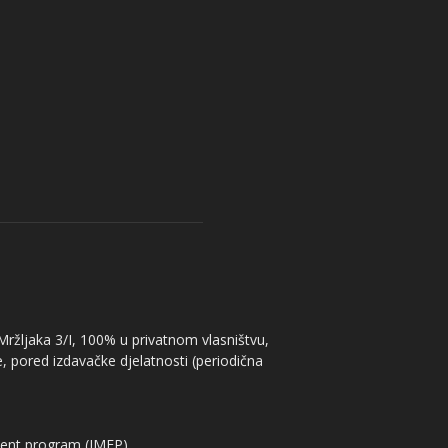
 Mržljaka 3/I, 100% u privatnom vlasništvu,
, pored izdavačke djelatnosti (periodična
ent program (IMEP)