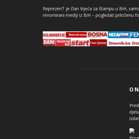
ReprezenT je član Vijeća za štampu u BiH, samor
renomirani mediji iz BiH – pogledati priloženu fo
O 
Pred
djel
izda
Prog