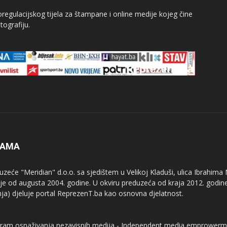
egulacijskog tijela za štampane i online medije kojeg čine
tografiju.
NAMA
uzeće "Meridian" d.o.o. sa sjedištem u Velikoj Kladuši, ulica Ibrahima
uje od augusta 2004. godine. U okviru preduzeća od kraja 2012. godine
nja) djeluje portal ReprezenT.ba kao osnovna djelatnost.
ram osnaživanja nezavisnih medija - Independent media emprowerm