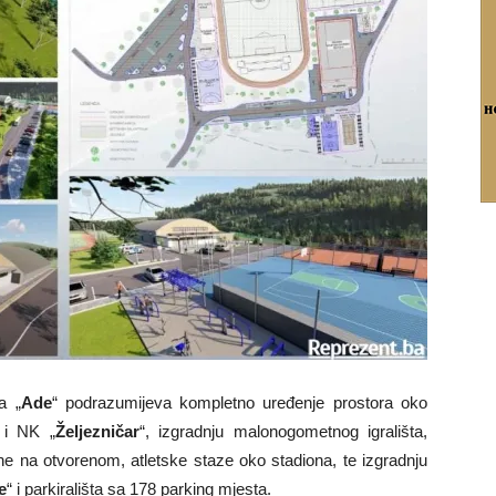
a „
Ade
“ podrazumijeva kompletno uređenje prostora oko
 i NK „
Željezničar
“, izgradnju malonogometnog igrališta,
tane na otvorenom, atletske staze oko stadiona, te izgradnju
e
“ i parkirališta sa 178 parking mjesta.