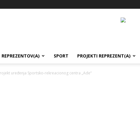
REPREZENTOV(A)
SPORT
PROJEKTI REPREZENT(A)
rojekt uređenja Sportsko-rekreacionog centra „Ade“