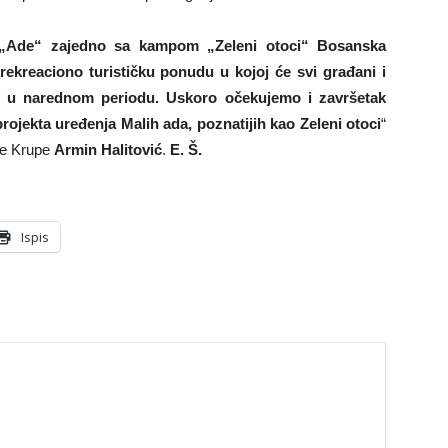
 „Ade“ zajedno sa kampom „Zeleni otoci“ Bosanska
ekreaciono turističku ponudu u kojoj će svi građani i
i u narednom periodu. Uskoro očekujemo i završetak
rojekta uređenja Malih ada, poznatijih kao Zeleni otoci
“
ke Krupe
Armin Halitović
.
E. Š.
Ispis