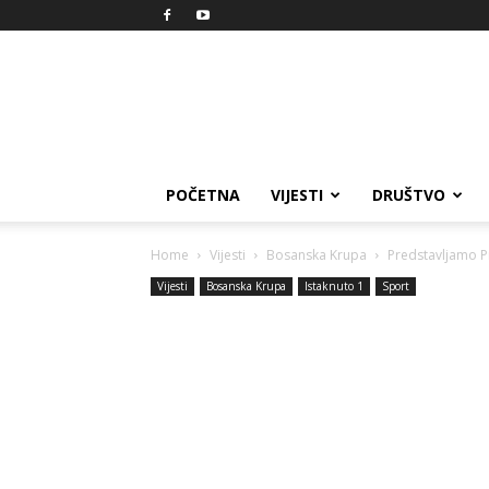
Reprezent
POČETNA
VIJESTI
DRUŠTVO
Home
Vijesti
Bosanska Krupa
Predstavljamo P
Vijesti
Bosanska Krupa
Istaknuto 1
Sport