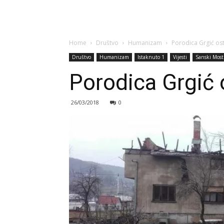
Home
Društvo
Humanizam
Porodica Grgić os
Društvo
Humanizam
Istaknuto 1
Vijesti
Sanski Most
Porodica Grgić 
26/03/2018
0