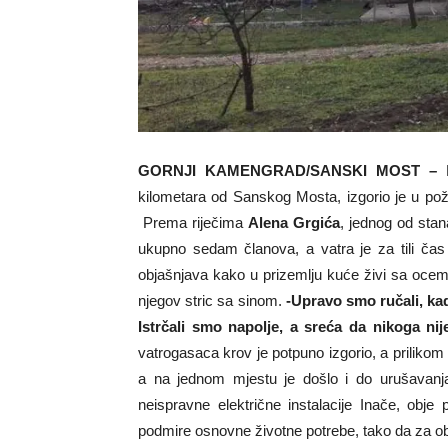
GORNJI KAMENGRAD/SANSKI MOST –
D
kilometara od Sanskog Mosta, izgorio je u pož
Prema riječima
Alena Grgića
, jednog od sta
ukupno sedam članova, a vatra je za tili čas
objašnjava kako u prizemlju kuće živi sa ocem
njegov stric sa sinom.
-Upravo smo ručali, kad
Istrčali smo napolje, a sreća da nikoga ni
vatrogasaca krov je potpuno izgorio, a prilikom
a na jednom mjestu je došlo i do urušavanja 
neispravne električne instalacije Inače, obj
podmire osnovne životne potrebe, tako da za 