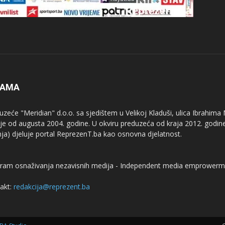
NAMA
uzeće "Meridian" d.o.o. sa sjedištem u Velikoj Kladuši, ulica Ibrahima
uje od augusta 2004. godine. U okviru preduzeća od kraja 2012. godine
nja) djeluje portal ReprezenT.ba kao osnovna djelatnost.
ram osnaživanja nezavisnih medija - Independent media emprowerm
akt:
redakcija@reprezent.ba