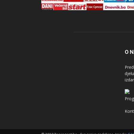
O 
Pred
djel
izda
Prog
Kont