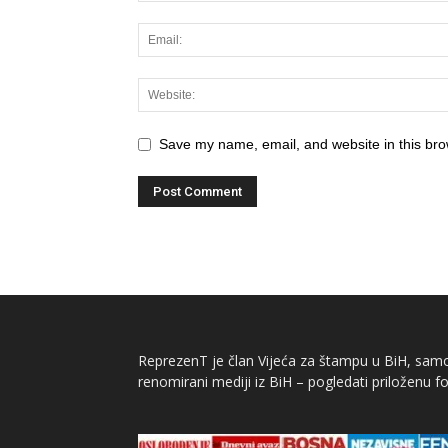
Save my name, email, and website in this bro
ReprezenT je član Vijeća za štampu u BiH, samor
renomirani mediji iz BiH – pogledati priloženu fo