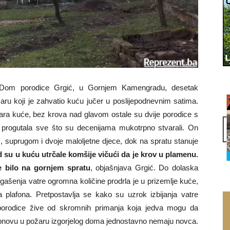
om porodice Grgić, u Gornjem Kamengradu, desetak
aru koji je zahvatio kuću jučer u poslijepodnevnim satima.
nara kuće, bez krova nad glavom ostale su dvije porodice s
 progutala sve što su decenijama mukotrpno stvarali. On
, suprugom i dvoje maloljetne djece, dok na spratu stanuje
 su u kuću utrčale komšije vičući da je krov u plamenu.
je bilo na gornjem spratu
, objašnjava Grgić. Do dolaska
 gašenja vatre ogromna količine prodrla je u prizemlje kuće,
plafona. Pretpostavlja se kako su uzrok izbijanja vatre
e porodice žive od skromnih primanja koja jedva mogu da
obnovu u požaru izgorjelog doma jednostavno nemaju novca.