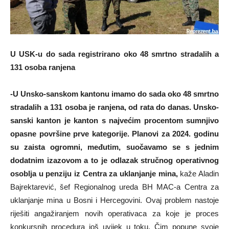
U USK-u do sada registrirano oko 48 smrtno stradalih a
131 osoba ranjena
-U Unsko-sanskom kantonu imamo do sada oko 48 smrtno
stradalih a 131 osoba je ranjena, od rata do danas. Unsko-
sanski kanton je kanton s najvećim procentom sumnjivo
opasne površine prve kategorije. Planovi za 2024. godinu
su zaista ogromni, međutim, suočavamo se s jednim
dodatnim izazovom a to je odlazak stručnog operativnog
osoblja u penziju iz Centra za uklanjanje mina,
kaže Aladin
Bajrektarević, šef Regionalnog ureda BH MAC-a Centra za
uklanjanje mina u Bosni i Hercegovini. Ovaj problem nastoje
riješiti angažiranjem novih operativaca za koje je proces
konkursnih procedura još uvijek u toku. Čim popune svoje