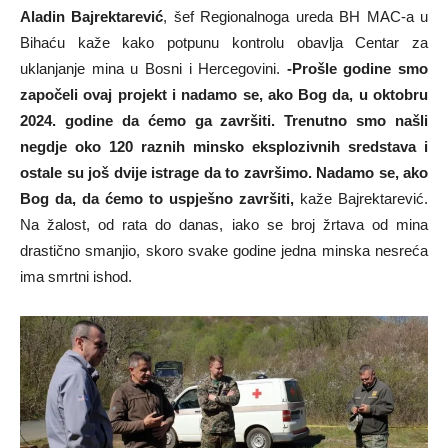
Aladin Bajrektarević
, šef Regionalnoga ureda BH MAC-a u
Bihaću kaže kako potpunu kontrolu obavlja Centar za
uklanjanje mina u Bosni i Hercegovini.
-Prošle godine smo
započeli ovaj projekt i nadamo se, ako Bog da, u oktobru
2024. godine da ćemo ga završiti. Trenutno smo našli
negdje oko 120 raznih minsko eksplozivnih sredstava i
ostale su još dvije istrage da to završimo. Nadamo se, ako
Bog da, da ćemo to uspješno završiti,
kaže Bajrektarević.
Na žalost, od rata do danas, iako se broj žrtava od mina
drastično smanjio, skoro svake godine jedna minska nesreća
ima smrtni ishod.