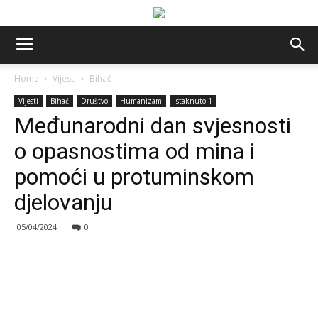
Home
Vijesti
Bihać
Vijesti
Bihać
Društvo
Humanizam
Istaknuto 1
Međunarodni dan svjesnosti
o opasnostima od mina i
pomoći u protuminskom
djelovanju
05/04/2024
0