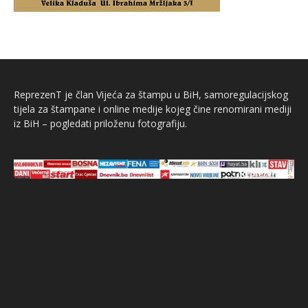
ReprezenT je član Vijeća za štampu u BiH, samoregulacijskog
tijela za štampane i online medije kojeg čine renomirani mediji
iz BiH – pogledati priloženu fotografiju.