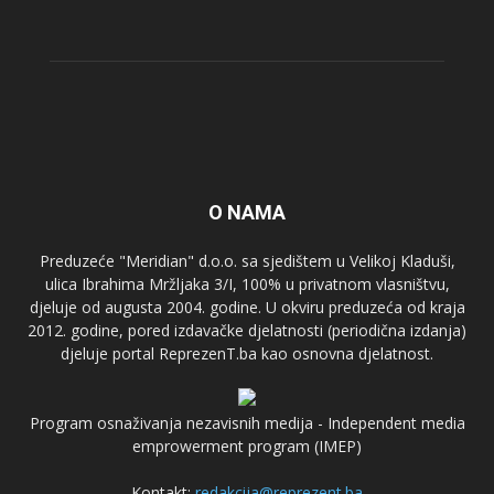
O NAMA
Preduzeće "Meridian" d.o.o. sa sjedištem u Velikoj Kladuši,
ulica Ibrahima Mržljaka 3/I, 100% u privatnom vlasništvu,
djeluje od augusta 2004. godine. U okviru preduzeća od kraja
2012. godine, pored izdavačke djelatnosti (periodična izdanja)
djeluje portal ReprezenT.ba kao osnovna djelatnost.
Program osnaživanja nezavisnih medija - Independent media
emprowerment program (IMEP)
Kontakt:
redakcija@reprezent.ba