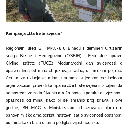
Kampanja „Da li ste svjesni“
Regionalni ured BH MAC-a u Bihaću i demineri Oružanih
snaga Bosne i Hercegovine (OSBIH) i Federalne uprave
Civilne zaštite (FUCZ) Međunarodni dan svjesnosti o
opasnostima od mina obilježavaju radno, u minskim poljima.
Centar za uklanjanje mina u suradnji s jednom nevladinom
organizacijom provodi kampanju „
Da li ste svjesni
“ s ciljem da
se posredstvom društvenih mreža pošalju poruke o svjesnosti
opasnosti od mina, kako bi se smanjio broj žrtava. I ove
godine, BH MAC s Ministarstvom obrazovanja planira u
osnovnim školama održati nastavni sat o svjesnosti opasnosti
od mina kako bi se o tome podigla svijest učenika.