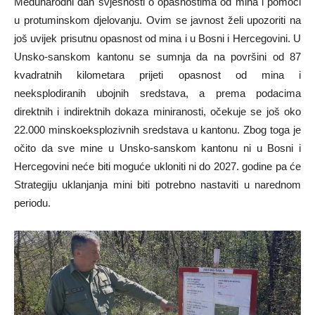
Međunarodni dan svjesnosti o opasnostima od mina i pomoći
u protuminskom djelovanju. Ovim se javnost želi upozoriti na
još uvijek prisutnu opasnost od mina i u Bosni i Hercegovini. U
Unsko-sanskom kantonu se sumnja da na površini od 87
kvadratnih kilometara prijeti opasnost od mina i
neeksplodiranih ubojnih sredstava, a prema podacima
direktnih i indirektnih dokaza miniranosti, očekuje se još oko
22.000 minskoeksplozivnih sredstava u kantonu. Zbog toga je
očito da sve mine u Unsko-sanskom kantonu ni u Bosni i
Hercegovini neće biti moguće ukloniti ni do 2027. godine pa će
Strategiju uklanjanja mini biti potrebno nastaviti u narednom
periodu.