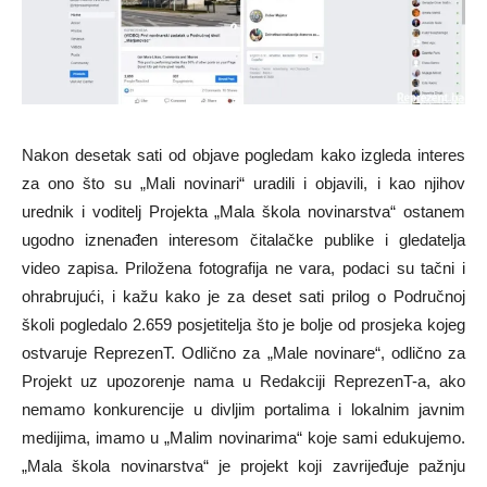
Nakon desetak sati od objave pogledam kako izgleda interes
za ono što su „Mali novinari“ uradili i objavili, i kao njihov
urednik i voditelj Projekta „Mala škola novinarstva“ ostanem
ugodno iznenađen interesom čitalačke publike i gledatelja
video zapisa. Priložena fotografija ne vara, podaci su tačni i
ohrabrujući, i kažu kako je za deset sati prilog o Područnoj
školi pogledalo 2.659 posjetitelja što je bolje od prosjeka kojeg
ostvaruje ReprezenT. Odlično za „Male novinare“, odlično za
Projekt uz upozorenje nama u Redakciji ReprezenT-a, ako
nemamo konkurencije u divljim portalima i lokalnim javnim
medijima, imamo u „Malim novinarima“ koje sami edukujemo.
„Mala škola novinarstva“ je projekt koji zavrijeđuje pažnju