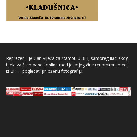
ReprezenT je član Vijeća za štampu u BiH, samoregulacijskog
tijela za štampane i online medije kojeg čine renomirani mediji
iz BiH – pogledati priloženu fotografiju.