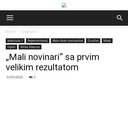
Home
Istaknuto 1
Istaknuto 1
Reprezentov(a)
Mala škola novinarstva
Društvo
Mladi
Vijesti
Velika Kladuša
„Mali novinari“ sa prvim
velikim rezultatom
03/03/2020
0