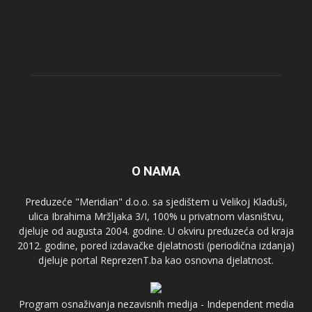
O NAMA
Preduzeće "Meridian" d.o.o. sa sjedištem u Velikoj Kladuši,
ulica Ibrahima Mržljaka 3/I, 100% u privatnom vlasništvu,
djeluje od augusta 2004. godine. U okviru preduzeća od kraja
2012. godine, pored izdavačke djelatnosti (periodična izdanja)
djeluje portal ReprezenT.ba kao osnovna djelatnost.
Program osnaživanja nezavisnih medija - Independent media