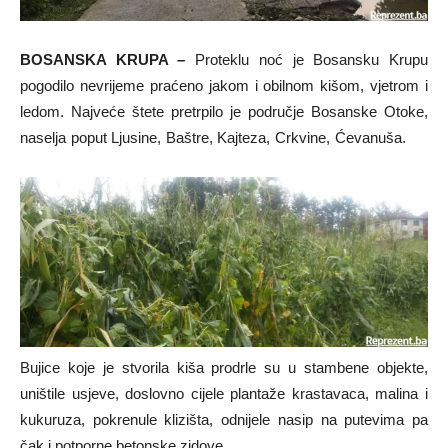
BOSANSKA KRUPA –
Proteklu noć je Bosansku Krupu
pogodilo nevrijeme praćeno jakom i obilnom kišom, vjetrom i
ledom. Najveće štete pretrpilo je područje Bosanske Otoke,
naselja poput Ljusine, Baštre, Kajteza, Crkvine, Ćevanuša.
Bujice koje je stvorila kiša prodrle su u stambene objekte,
uništile usjeve, doslovno cijele plantaže krastavaca, malina i
kukuruza, pokrenule klizišta, odnijele nasip na putevima pa
čak i potporne betonske zidove.