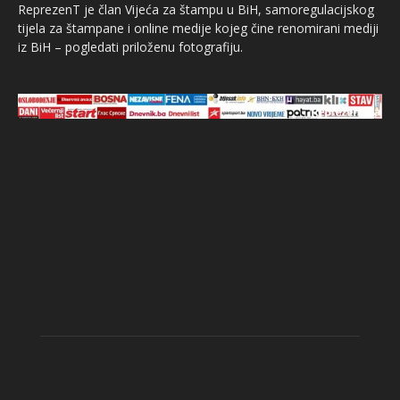
ReprezenT je član Vijeća za štampu u BiH, samoregulacijskog
tijela za štampane i online medije kojeg čine renomirani mediji
iz BiH – pogledati priloženu fotografiju.