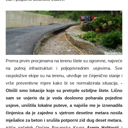
Prema prvim procjenama na terenu štete su ogromne, najveće
na putnoj infrastrukturi i poljoprivrednim usjevima. Sve
raspoložive ekipe su na terenu, utvrđuje se činjenično stanje i
vrše preventivne mjere kako bi se normalizirala situacija.
-
Obišli smo lokacije koje su pretrpile ozbiljne štete. Lično
sam se uvjerio da je voda doslovno poharala pojedine
usjeve, uništila lokalne puteve, a najviše me je iznenadila
činjenica da je zajedno s vjetrom desetine metara nosila
mješalice za beton i srušila potporni zid dug deset metara
,
ističe načelnik Općine Bosanska Krupa
Armin Halitović
i