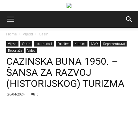
Home
Vijesti
Cazin
Vijesti
Cazin
Istaknuto 1
Društvo
Kultura
NVO
Reprezentov(a)
Reportaža
Video
CAZINSKA BUNA 1950. –
ŠANSA ZA RAZVOJ
(HISTORIJSKOG) TURIZMA
26/04/2024
0