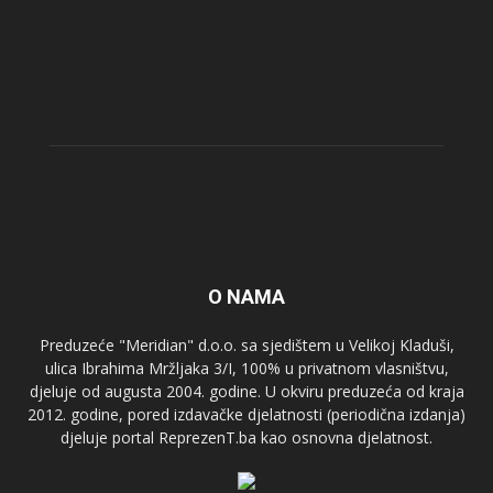
O NAMA
Preduzeće "Meridian" d.o.o. sa sjedištem u Velikoj Kladuši,
ulica Ibrahima Mržljaka 3/I, 100% u privatnom vlasništvu,
djeluje od augusta 2004. godine. U okviru preduzeća od kraja
2012. godine, pored izdavačke djelatnosti (periodična izdanja)
djeluje portal ReprezenT.ba kao osnovna djelatnost.