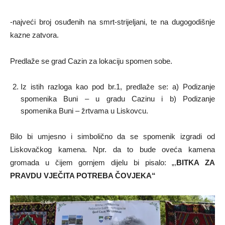
-najveći broj osuđenih na smrt-strijeljani, te na dugogodišnje
kazne zatvora.
Predlaže se grad Cazin za lokaciju spomen sobe.
Iz istih razloga kao pod br.1, predlaže se: a) Podizanje
spomenika Buni – u gradu Cazinu i b) Podizanje
spomenika Buni – žrtvama u Liskovcu.
Bilo bi umjesno i simbolično da se spomenik izgradi od
Liskovačkog kamena. Npr. da to bude oveća kamena
gromada u čijem gornjem dijelu bi pisalo: „,
BITKA ZA
PRAVDU VJEČITA POTREBA ČOVJEKA“