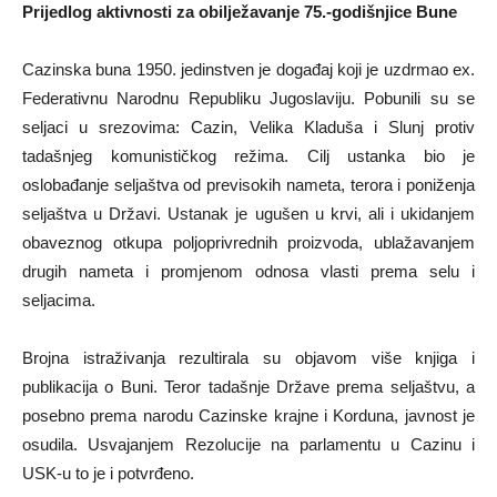
Prijedlog aktivnosti za obilježavanje 75.-godišnjice Bune
Cazinska buna 1950. jedinstven je događaj koji je uzdrmao ex.
Federativnu Narodnu Republiku Jugoslaviju. Pobunili su se
seljaci u srezovima: Cazin, Velika Kladuša i Slunj protiv
tadašnjeg komunističkog režima. Cilj ustanka bio je
oslobađanje seljaštva od previsokih nameta, terora i poniženja
seljaštva u Državi. Ustanak je ugušen u krvi, ali i ukidanjem
obaveznog otkupa poljoprivrednih proizvoda, ublažavanjem
drugih nameta i promjenom odnosa vlasti prema selu i
seljacima.
Brojna istraživanja rezultirala su objavom više knjiga i
publikacija o Buni. Teror tadašnje Države prema seljaštvu, a
posebno prema narodu Cazinske krajne i Korduna, javnost je
osudila. Usvajanjem Rezolucije na parlamentu u Cazinu i
USK-u to je i potvrđeno.