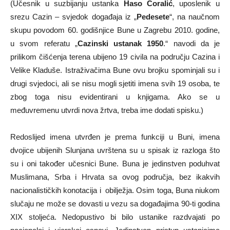
(Učesnik u suzbijanju ustanka
Haso Ćoralić
, uposlenik u
srezu Cazin – svjedok događaja iz „
Pedesete
“, na naučnom
skupu povodom 60. godišnjice Bune u Zagrebu 2010. godine,
u svom referatu „
Cazinski ustanak 1950
.“ navodi da je
prilikom čišćenja terena ubijeno 19 civila na području Cazina i
Velike Kladuše. Istraživačima Bune ovu brojku spominjali su i
drugi svjedoci, ali se nisu mogli sjetiti imena svih 19 osoba, te
zbog toga nisu evidentirani u knjigama. Ako se u
međuvremenu utvrdi nova žrtva, treba ime dodati spisku.)
Redoslijed imena utvrđen je prema funkciji u Buni, imena
dvojice ubijenih Slunjana uvrštena su u spisak iz razloga što
su i oni također učesnici Bune. Buna je jedinstven poduhvat
Muslimana, Srba i Hrvata sa ovog područja, bez ikakvih
nacionalističkih konotacija i obilježja. Osim toga, Buna niukom
slučaju ne može se dovasti u vezu sa događajima 90-ti godina
XIX stoljeća. Nedopustivo bi bilo ustanike razdvajati po