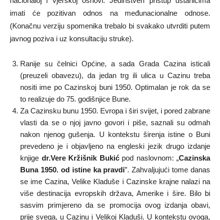
nacionaloj i vjerskoj osnovi. Jedinstven pristup ustanicima
imati će pozitivan odnos na međunacionalne odnose.
(Konačnu verziju spomenika trebalo bi svakako utvrditi putem
javnog poziva i uz konsultaciju struke).
Ranije su čelnici Općine, a sada Grada Cazina isticali
(preuzeli obavezu), da jedan trg ili ulica u Cazinu treba
nositi ime po Cazinskoj buni 1950. Optimalan je rok da se
to realizuje do 75. godišnjice Bune.
Za Cazinsku bunu 1950. Evropa i širi svijet, i pored zabrane
vlasti da se o njoj javno govori i piše, saznali su odmah
nakon njenog gušenja. U kontekstu širenja istine o Buni
prevedeno je i objavljeno na engleski jezik drugo izdanje
knjige
dr.Vere Kržišnik Bukić
pod naslovnom: „
Cazinska
Buna 1950. od istine ka pravdi
”. Zahvaljujući tome danas
se ime Cazina, Velike Kladuše i Cazinske krajne nalazi na
više destinacija evropskih država, Amerike i šire. Bilo bi
sasvim primjereno da se promocija ovog izdanja obavi,
prije svega, u Cazinu i Velikoj Kladuši. U kontekstu ovoga,