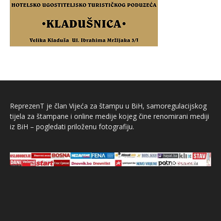
ReprezenT je član Vijeća za štampu u BiH, samoregulacijskog
tijela za štampane i online medije kojeg čine renomirani mediji
iz BiH – pogledati priloženu fotografiju.