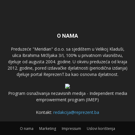
O NAMA
Preduzeće "Meridian" d.o.o. sa sjedištem u Velikoj Kladuši,
ulica Ibrahima Mržljaka 3/I, 100% u privatnom vlasništvu,
djeluje od augusta 2004. godine. U okviru preduzeća od kraja
2012. godine, pored izdavačke djelatnosti (periodična izdanja)
djeluje portal ReprezenT.ba kao osnovna djelatnost.
Program osnaživanja nezavisnih medija - Independent media
emprowerment program (IMEP)
Kontakt:
redakcija@reprezent.ba
O nama
Marketing
Impressum
Uslovi korištenja