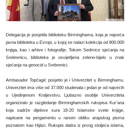
Delegacija je posjetila biblioteku Birminghama, koja je najveća
javna biblioteka u Evropi, u kojoj se nalazi kolekcija od 800.000
knjiga, kao i arhive i fotografije. Tokom Sedmice sjećanja na
Srebrenicu, biblioteka je osvijetljena zeleno-bijelo u znak
sjećanja na genocid u Srebrenici.
Ambasador Topčagić posjetio je i Univerzitet u Birminghamu.
Univerzitet ima više od 37.000 studenata i jedan je od najvećih
u Ujedinjenom Kraljevstvu. Ljubazno osoblje Univerziteta
organiziralo je razgledanje Birminghamskih rukopisa Kur’ana
koja sadrže dijelove sura 18-20 Islamske svete knjige,
napisane na pergamentu u ranom obliku arapskog pisma
poznatom kao Ḥijāzi. Rukopis datira iz prvog stoljeća islama,