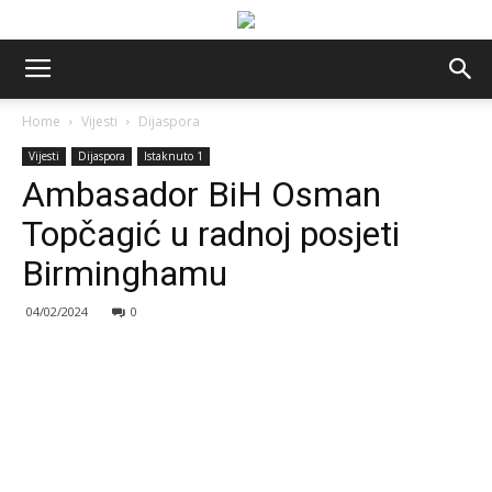
Home
Vijesti
Dijaspora
Vijesti
Dijaspora
Istaknuto 1
Ambasador BiH Osman
Topčagić u radnoj posjeti
Birminghamu
04/02/2024
0