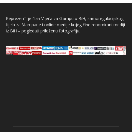
ReprezenT je član Vijeća za štampu u BiH, samoregulacijskog
tijela za štampane i online medije kojeg čine renomirani mediji
iz BiH – pogledati priloženu fotografiju.