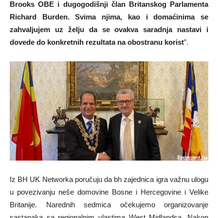
Brooks OBE i dugogodišnji član Britanskog Parlamenta
Richard Burden. Svima njima, kao i domaćinima se
zahvaljujem uz želju da se ovakva saradnja nastavi i
dovede do konkretnih rezultata na obostranu korist
”.
Iz BH UK Networka poručuju da bh zajednica igra važnu ulogu
u povezivanju neše domovine Bosne i Hercegovine i Velike
Britanije. Narednih sedmica očekujemo organizovanje
sastanaka sa regionalnim vlastima West Midlandsa. Nakon