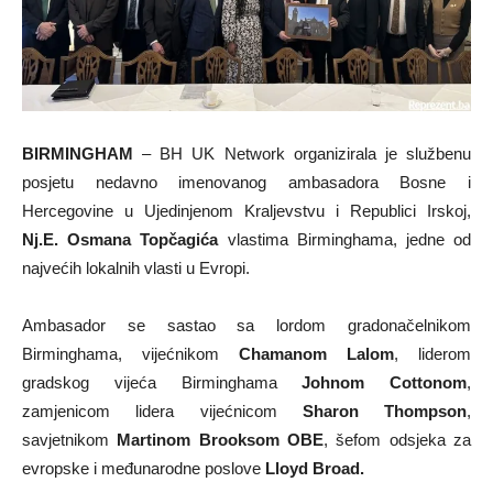
BIRMINGHAM
– BH UK Network organizirala je službenu
posjetu nedavno imenovanog ambasadora Bosne i
Hercegovine u Ujedinjenom Kraljevstvu i Republici Irskoj,
Nj.E. Osmana Topčagića
vlastima Birminghama, jedne od
najvećih lokalnih vlasti u Evropi.
Ambasador se sastao sa lordom gradonačelnikom
Birminghama, vijećnikom
Chamanom Lalom
, liderom
gradskog vijeća Birminghama
Johnom Cottonom
,
zamjenicom lidera vijećnicom
Sharon Thompson
,
savjetnikom
Martinom Brooksom
OBE
, šefom odsjeka za
evropske i međunarodne poslove
Lloyd Broad.