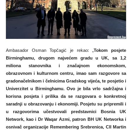
Ambasador Osman Topčagić je rekao: „
Tokom posjete
Birminghamu, drugom najvećem gradu u UK, sa 1,2
miliona stanovnika i značajnom ekonomskom,
obrazovnom i kulturnom centru, imao sam razgovore sa
gradonačelnikom i čelnicima Gradskog vijeća, te posjetio i
Univerzitet u Birminghamu. Ovo je bila vrlo sadržajna i
korisna posjeta i prilika da se razgovara o konkretnoj
saradnji u obrazovanju i ekonomiji. Posjetu su pripremili i
u razgovorima učestvovali predstavnici Bosnia UK
Network, kao i Dr Waqar Azmi, patron BH UK Networka i
osnivač organizacije Remembering Srebrenica, Cll Martin