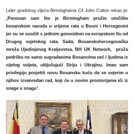
Lider gradskog vijeća Birminghama Cll John Cotton rekao je:
„
Ponosan sam što je Birmingham pružio utočište
bosanskom narodu u vrijeme rata u Bosni i Hercegovini
jer su se suočili s jedinim genocidom na evropskom tlu od
Drugog svjetskog rata. Sada, Bosanskohercegovačka
mreža Ujedinjenog Kraljevstva, BH UK Network, pruža
podršku ne samo sugrađanima Bosancima već i ljudima iz
cijelog svijeta, uključujući Siriju i Ukrajinu. Imao sam
privilegiju posjetiti novu Bosansku kuću da se uvjerim u
njihov izvanredan rad, koji će u novim prostorijama ići iz
snage u snagu
”.