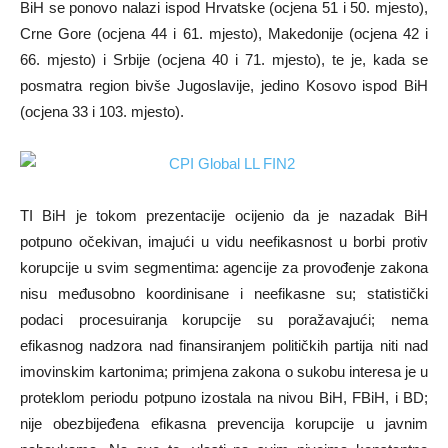
BiH se ponovo nalazi ispod Hrvatske (ocjena 51 i 50. mjesto),
Crne Gore (ocjena 44 i 61. mjesto), Makedonije (ocjena 42 i
66. mjesto) i Srbije (ocjena 40 i 71. mjesto), te je, kada se
posmatra region bivše Jugoslavije, jedino Kosovo ispod BiH
(ocjena 33 i 103. mjesto).
TI BiH je tokom prezentacije ocijenio da je nazadak BiH
potpuno očekivan, imajući u vidu neefikasnost u borbi protiv
korupcije u svim segmentima: agencije za provođenje zakona
nisu međusobno koordinisane i neefikasne su; statistički
podaci procesuiranja korupcije su poražavajući; nema
efikasnog nadzora nad finansiranjem političkih partija niti nad
imovinskim kartonima; primjena zakona o sukobu interesa je u
proteklom periodu potpuno izostala na nivou BiH, FBiH, i BD;
nije obezbijeđena efikasna prevencija korupcije u javnim