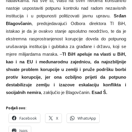
nabavkama. Na sve to, vlasti na svim nivoima konstantno
nastoje uspostaviti potpunu kontrolu nad radom nezavisnih
institucija i u potpunosti politizovati javnu upravu.
Srđan
Blagovčanin
, predsjedavajući Odbora direktora TI BiH,
istakao je da je ovakvo stanje apsolutno neodrživo, te da je
ekstremna rasprostranjenost korupcije dovela do potpunog
urušavanja institucija i gubitaka za građane i državu, koji se
mjere milijardama maraka. –
TI BiH apeluje na vlasti u BiH,
kao i na EU i međunarodnu zajednicu, da najozbiljnije
shvate problem korupcije u zemlji i pruže podršku borbi
protiv korupcije, jer ona ozbiljno prijeti da potpuno
destabilizuje zemlju i izazove eskalaciju konflikta i
socijalnih nemira
, zaključio je Blagovčanin.
Esad Š.
Podjeli ovo:
Facebook
X
WhatsApp
Ispis