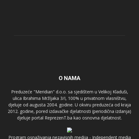
O NAMA
Preduzeće "Meridian" d.o.o. sa sjedištem u Velikoj Kladuši,
ulica Ibrahima Mržljaka 3/I, 100% u privatnom vlasništvu,
djeluje od augusta 2004. godine. U okviru preduzeća od kraja
2012. godine, pored izdavačke djelatnosti (periodična izdanja)
djeluje portal ReprezenT.ba kao osnovna djelatnost.
Program osnaživanja nezavisnih medija - Independent media