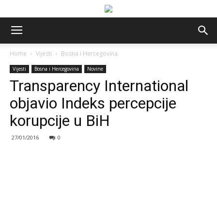
Home
Vijesti
Bosna i Hercegovina
Vijesti
Bosna i Hercegovina
Novine
Transparency International
objavio Indeks percepcije
korupcije u BiH
27/01/2016
0