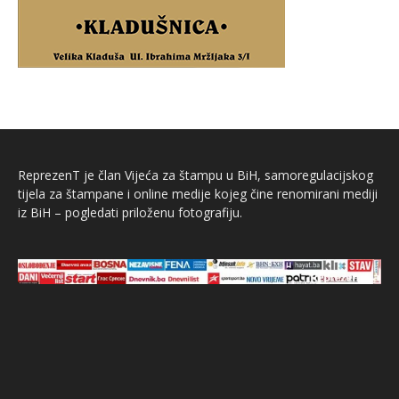
ReprezenT je član Vijeća za štampu u BiH, samoregulacijskog
tijela za štampane i online medije kojeg čine renomirani mediji
iz BiH – pogledati priloženu fotografiju.