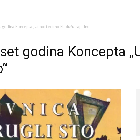
et godina Koncepta „Unaprijedimo Kladušu zajedno“
eset godina Koncepta „
o“