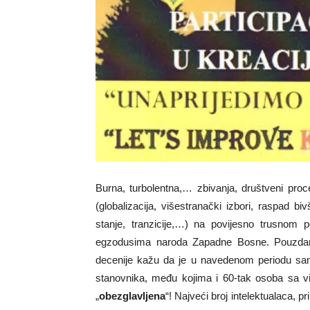
Burna, turbolentna,… zbivanja, društveni proc
(globalizacija, višestranački izbori, raspad b
stanje, tranzicije,…) na povijesno trusnom p
egzodusima naroda Zapadne Bosne. Pouzdane p
decenije kažu da je u navedenom periodu samo
stanovnika, među kojima i 60-tak osoba sa 
„
obezglavljena
“! Najveći broj intelektualaca, pr