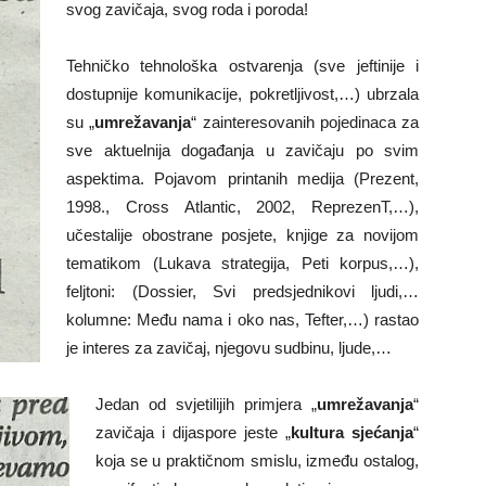
svog zavičaja, svog roda i poroda!
Tehničko tehnološka ostvarenja (sve jeftinije i
dostupnije komunikacije, pokretljivost,…) ubrzala
su „
umrežavanja
“ zainteresovanih pojedinaca za
sve aktuelnija događanja u zavičaju po svim
aspektima. Pojavom printanih medija (Prezent,
1998., Cross Atlantic, 2002, ReprezenT,…),
učestalije obostrane posjete, knjige za novijom
tematikom (Lukava strategija, Peti korpus,…),
feljtoni: (Dossier, Svi predsjednikovi ljudi,…
kolumne: Među nama i oko nas, Tefter,…) rastao
je interes za zavičaj, njegovu sudbinu, ljude,…
Jedan od svjetilijih primjera „
umrežavanja
“
zavičaja i dijaspore jeste „
kultura sjećanja
“
koja se u praktičnom smislu, između ostalog,