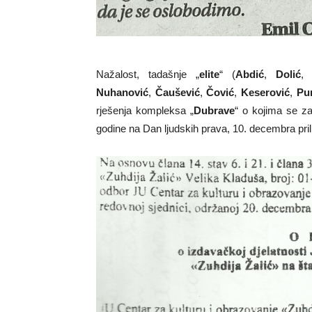
Nažalost, tadašnje „
elite
“ (
Abdić
,
Dolić
Nuhanović
,
Čaušević
,
Čović
,
Keserović
,
Pur
rješenja kompleksa „
Dubrave
“ o kojima se za
godine na Dan ljudskih prava, 10. decembra pril