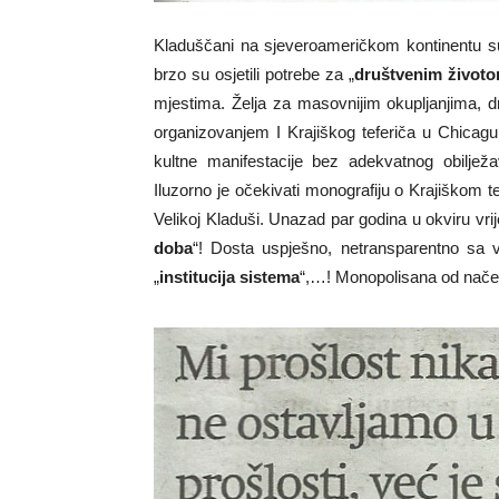
Kladuščani na sjeveroameričkom kontinentu su s
brzo su osjetili potrebe za „
društvenim život
mjestima. Želja za masovnijim okupljanjima, dr
organizovanjem I Krajiškog teferiča u Chicagu
kultne manifestacije bez adekvatnog obilježa
Iluzorno je očekivati monografiju o Krajiškom te
Velikoj Kladuši. Unazad par godina u okviru vri
doba
“! Dosta uspješno, netransparentno sa
„
institucija sistema
“,…! Monopolisana od načeln