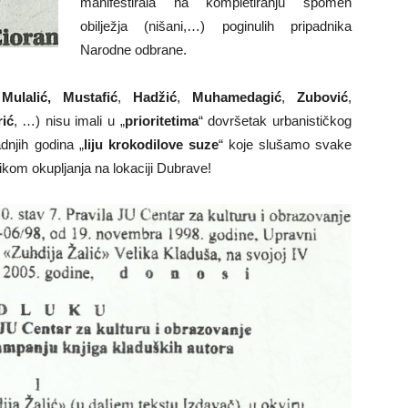
manifestirala na kompletiranju spomen
obilježja (nišani,…) poginulih pripadnika
Narodne odbrane.
,
Mulalić,
Mustafić
,
Hadžić
,
Muhamedagić
,
Zubović
,
ić
, …) nisu imali u „
prioritetima
“ dovršetak urbanističkog
dnjih godina „
liju krokodilove suze
“ koje slušamo svake
ikom okupljanja na lokaciji Dubrave!