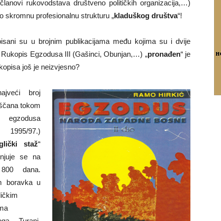
 članovi rukovodstava društveno političkih organizacija,…)
ko skromnu profesionalnu strukturu „
kladuškog društva
“!
sani su u brojnim publikacijama među kojima su i dvije
. Rukopis Egzodusa III (Gašinci, Obunjan,…) „
pronađen
“ je
kopisa još je neizvjesno?
ajveći broj
ščana tokom
 egzodusa
. 1995/97.)
glički staž
“
enjuje se na
800 dana.
m boravka u
ličkim
ima
oga, Turanj,