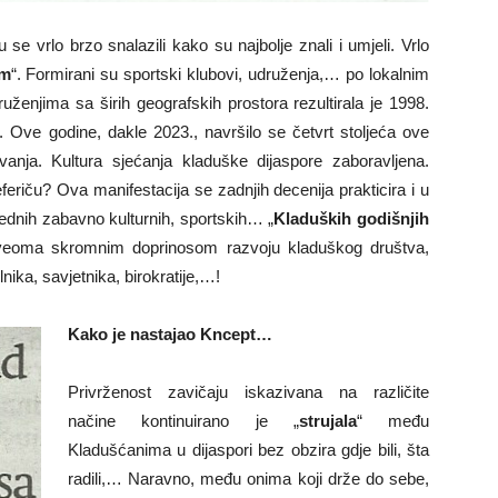
e vrlo brzo snalazili kako su najbolje znali i umjeli. Vrlo
om
“. Formirani su sportski klubovi, udruženja,… po lokalnim
uženjima sa širih geografskih prostora rezultirala je 1998.
. Ove godine, dakle 2023., navršilo se četvrt stoljeća ove
vanja. Kultura sjećanja kladuške dijaspore zaboravljena.
feriču? Ova manifestacija se zadnjih decenija prakticira i u
jednih zabavno kulturnih, sportskih… „
Kladuških godišnjih
 veoma skromnim doprinosom razvoju kladuškog društva,
ika, savjetnika, birokratije,…!
Kako je nastajao Kncept…
Privrženost zavičaju iskazivana na različite
načine kontinuirano je „
strujala
“ među
Kladušćanima u dijaspori bez obzira gdje bili, šta
radili,… Naravno, među onima koji drže do sebe,