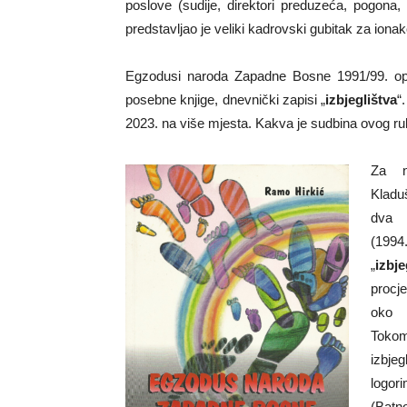
poslove (sudije, direktori preduzeća, pogona,
predstavljao je veliki kadrovski gubitak za iona
Egzodusi naroda Zapadne Bosne 1991/99. opi
posebne knjige, dnevnički zapisi „
izbjeglištva
“
2023. na više mjesta. Kakva je sudbina ovog ru
Za n
Kladu
dva
(1994
„
izbje
procj
oko 
Toko
izbjeg
logor
(Batn