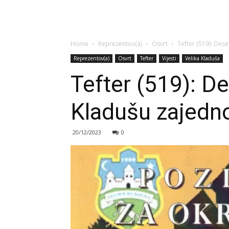
Home
Reprezentov(a)
Osvrt
Tefter (519): Des
Reprezentov(a)
Osvrt
Tefter
Vijesti
Velika Kladuša
Tefter (519): D
Kladušu zajedn
20/12/2023
0