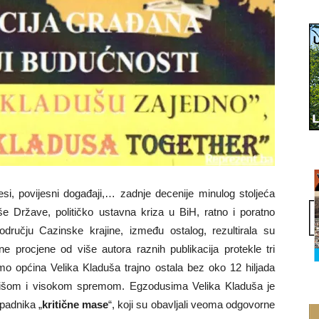
esi, povijesni događaji,… zadnje decenije minulog stoljeća
ivše Države, političko ustavna kriza u BiH, ratno i poratno
odručju Cazinske krajine, između ostalog, rezultirala su
rocjene od više autora raznih publikacija protekle tri
 općina Velika Kladuša trajno ostala bez oko 12 hiljada
višom i visokom spremom. Egzodusima Velika Kladuša je
ipadnika „
kritične mase
“, koji su obavljali veoma odgovorne