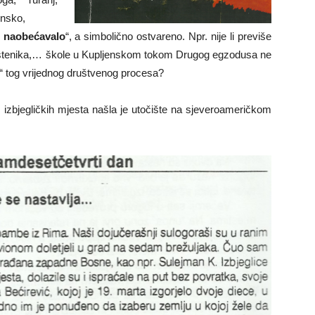
ensko,
– naobećavalo
“, a simbolično ostvareno. Npr. nije li previše
ještenika,… škole u Kupljenskom tokom Drugog egzodusa ne
“ tog vrijednog društvenog procesa?
zbjegličkih mjesta našla je utočište na sjeveroameričkom