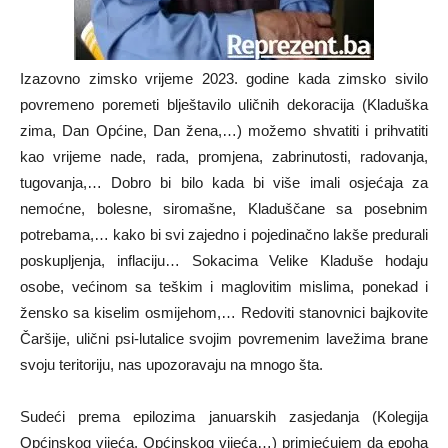
Izazovno zimsko vrijeme 2023. godine kada zimsko sivilo
povremeno poremeti blještavilo uličnih dekoracija (Kladuška
zima, Dan Općine, Dan žena,…) možemo shvatiti i prihvatiti
kao vrijeme nade, rada, promjena, zabrinutosti, radovanja,
tugovanja,… Dobro bi bilo kada bi više imali osjećaja za
nemoćne, bolesne, siromašne, Kladuščane sa posebnim
potrebama,… kako bi svi zajedno i pojedinačno lakše predurali
poskupljenja, inflaciju… Sokacima Velike Kladuše hodaju
osobe, većinom sa teškim i maglovitim mislima, ponekad i
žensko sa kiselim osmijehom,… Redoviti stanovnici bajkovite
Čaršije, ulični psi-lutalice svojim povremenim lavežima brane
svoju teritoriju, nas upozoravaju na mnogo šta.
Sudeći prema epilozima januarskih zasjedanja (Kolegija
Općinskog vijeća, Općinskog vijeća…) primjećujem da epoha