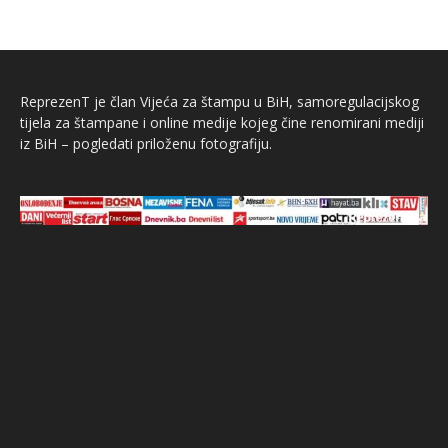
ReprezenT je član Vijeća za štampu u BiH, samoregulacijskog
tijela za štampane i online medije kojeg čine renomirani mediji
iz BiH – pogledati priloženu fotografiju.