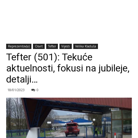
Reprezentov(a)
Osvrt
Tefter
Vijesti
Velika Kladuša
Tefter (501): Tekuće
aktuelnosti, fokusi na jubileje,
detalji…
18/01/2023
0