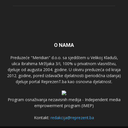
O NAMA
Preduzeće "Meridian" d.o.o. sa sjedištem u Velikoj Kladuši,
ulica Ibrahima Mržljaka 3/I, 100% u privatnom vlasništvu,
djeluje od augusta 2004. godine. U okviru preduzeća od kraja
2012. godine, pored izdavačke djelatnosti (periodična izdanja)
djeluje portal ReprezenT.ba kao osnovna djelatnost.
Program osnaživanja nezavisnih medija - Independent media
emprowerment program (IMEP)
Kontakt:
redakcija@reprezent.ba