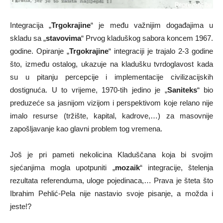
Integracija „
Trgokrajine
“ je među važnijim događajima u
skladu sa „
stavovima
“ Prvog kladuškog sabora koncem 1967.
godine. Opiranje „
Trgokrajine
“ integraciji je trajalo 2-3 godine
što, između ostalog, ukazuje na kladušku tvrdoglavost kada
su u pitanju percepcije i implementacije civilizacijskih
dostignuća. U to vrijeme, 1970-tih jedino je „
Saniteks
“ bio
preduzeće sa jasnijom vizijom i perspektivom koje relano nije
imalo resurse (tržište, kapital, kadrove,…) za masovnije
zapošljavanje kao glavni problem tog vremena.
Još je pri pameti nekolicina Kladuščana koja bi svojim
sjećanjima mogla upotpuniti „
mozaik
“ integracije, štelenja
rezultata referenduma, uloge pojedinaca,… Prava je šteta što
Ibrahim Pehlić-Pela nije nastavio svoje pisanje, a možda i
jeste!?