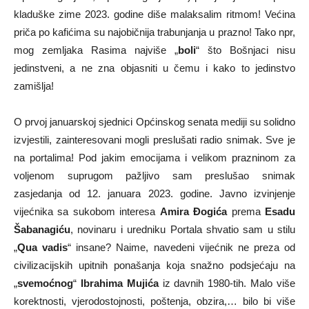
kladuške zime 2023. godine diše malaksalim ritmom! Većina
priča po kafićima su najobičnija trabunjanja u prazno! Tako npr,
mog zemljaka Rasima najviše „
boli
“ što Bošnjaci nisu
jedinstveni, a ne zna objasniti u čemu i kako to jedinstvo
zamišlja!
O prvoj januarskoj sjednici Općinskog senata mediji su solidno
izvjestili, zainteresovani mogli preslušati radio snimak. Sve je
na portalima! Pod jakim emocijama i velikom prazninom za
voljenom suprugom pažljivo sam preslušao snimak
zasjedanja od 12. januara 2023. godine. Javno izvinjenje
vijećnika sa sukobom interesa
Amira Đogića
prema
Esadu
Šabanagiću
, novinaru i uredniku Portala shvatio sam u stilu
„
Qua vadis
“ insane? Naime, navedeni vijećnik ne preza od
civilizacijskih upitnih ponašanja koja snažno podsjećaju na
„
svemoćnog
“
Ibrahima Mujića
iz davnih 1980-tih. Malo više
korektnosti, vjerodostojnosti, poštenja, obzira,… bilo bi više