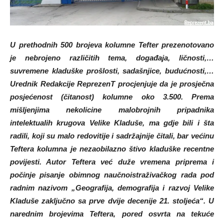
U prethodnih 500 brojeva kolumne Tefter prezenotovano
je nebrojeno različitih tema, događaja, ličnosti,…
suvremene kladuške prošlosti, sadašnjice, budućnosti,…
Urednik Redakcije ReprezenT procjenjuje da je prosječna
posjećenost (čitanost) kolumne oko 3.500. Prema
mišljenjima nekolicine malobrojnih pripadnika
intelektualih krugova Velike Kladuše, ma gdje bili i šta
radili, koji su malo redovitije i sadržajnije čitali, bar većinu
Teftera kolumna je nezaobilazno štivo kladuške recentne
povijesti. Autor Teftera već duže vremena priprema i
počinje pisanje obimnog naučnoistraživačkog rada pod
radnim nazivom „Geografija, demografija i razvoj Velike
Kladuše zaključno sa prve dvije decenije 21. stoljeća“. U
narednim brojevima Teftera, pored osvrta na tekuće