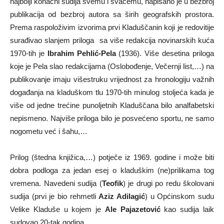
najbolji konačni sudija svemu i svačemu, napisano je u bezbroj
publikacija od bezbroj autora sa širih geografskih prostora.
Prema raspoloživim izvorima prvi Kladuščanin koji je redovitije
surađivao slanjem priloga sa više redakcija novinarskih kuća
1970-tih je
Ibrahim Pehlić-Pela
(1936). Više desetina priloga
koje je Pela slao redakcijama (Oslobođenje, Večernji list,…) na
publikovanje imaju višestruku vrijednost za hronologiju važnih
događanja na kladuškom tlu 1970-tih minulog stoljeća kada je
više od jedne trećine punoljetnih Kladuščana bilo analfabetski
nepismeno. Najviše priloga bilo je posvećeno sportu, ne samo
nogometu već i šahu,…
Prilog (štedna knjižica,…) potječe iz 1969. godine i može biti
dobra podloga za jedan esej o kladuškim (ne)prilikama tog
vremena. Navedeni sudija (
Teofik
) je drugi po redu školovani
sudija (prvi je bio rehmetli
Aziz Adilagić
) u Općinskom sudu
Velike Kladuše u kojem je
Ale Pajazetović
kao sudija laik
sudovao 20-tak godina.