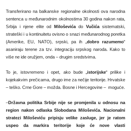
Transferirano na balkanske regionalne okolnosti ova narodna
sentenca u međunarodnim okolnostima 30 godina nakon rata,
Srbija i njene elite od
Miloševića
do
Vučića
sistematski,
strateški i u kontinuitetu ovisno o snazi međunarodnog poretka
(Amerike, EU, NATO), srpski, pa ih „
dobro razumemo
“
asaniraju terene za tzv. integraciju srpskog naroda. Kako to
više ne ide oružjem, onda – drugim sredstvima.
To je, istovremeno i opet, ako bude „
istorijske
“ prilike i
kojekakvim prečicama, drugo ime za nečije teritorije. Hrvatske
– teško. Crne Gore – možda. Bosne i Hercegovine – moguće.
–
Državna politika Srbije nije se promjenila u odnosu na
region nakon odlaska Slobodana Miloševića. Nacionalni
stratezi Miloševiću pripisju velike zasluge, jer je ratom
uspeo da markira teritorije koje će nove vlasti