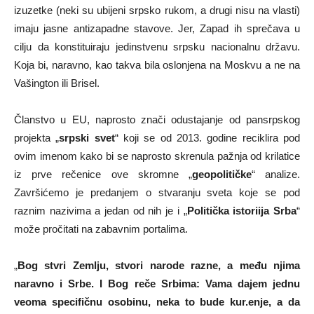
izuzetke (neki su ubijeni srpsko rukom, a drugi nisu na vlasti)
imaju jasne antizapadne stavove. Jer, Zapad ih sprečava u
cilju da konstituiraju jedinstvenu srpsku nacionalnu državu.
Koja bi, naravno, kao takva bila oslonjena na Moskvu a ne na
Vašington ili Brisel.
Članstvo u EU, naprosto znači odustajanje od pansrpskog
projekta „
srpski svet
“ koji se od 2013. godine reciklira pod
ovim imenom kako bi se naprosto skrenula pažnja od krilatice
iz prve rečenice ove skromne „
geopolitičke
“ analize.
Završićemo je predanjem o stvaranju sveta koje se pod
raznim nazivima a jedan od nih je i „
Politička istoriija Srba
“
može pročitati na zabavnim portalima.
„
Bog stvri Zemlju, stvori narode razne, a među njima
naravno i Srbe. I Bog reče Srbima: Vama dajem jednu
veoma specifičnu osobinu, neka to bude kur.enje, a da