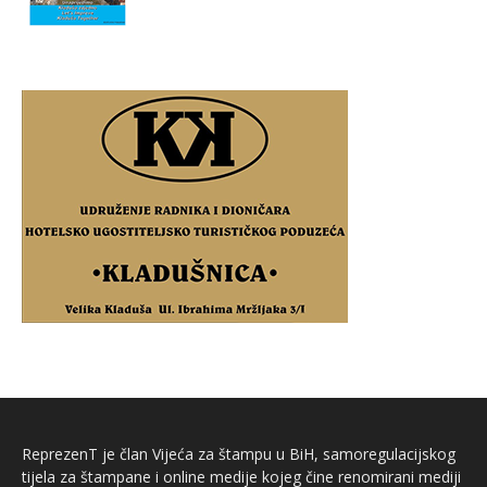
ReprezenT je član Vijeća za štampu u BiH, samoregulacijskog
tijela za štampane i online medije kojeg čine renomirani mediji