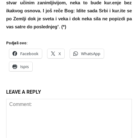
stvar učinim zanimljivijom, neka to bude kur.enje bez
ikakvog osnova. I još reče Bog: Idite sada Srbi i kur.ite se
po Zemlji dok je sveta i veka i dok neka sila ne popizdi pa
vas satre do poslednjeg
“.
(*)
Podjeli ovo:
Facebook
X
WhatsApp
Ispis
LEAVE A REPLY