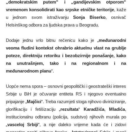
„demokratskim putem“ i „gandijevskim otporom“
vremenom konsolidirati kao srpske etničke teritorije
, kaže
u jednom svom istraživanju
Sonja Biserko
, osnivač
Helsinškog odbora za ljudska prava u Beogradu.
Dodaje jednu vrlo bitnu rečenicu kako je „
međunarodni
veoma fludini kontekst ohrabrio aktuelnu vlast na grublje
poteze, direktniju retoriku i bezobzirnije ponašanje, kako
na unutrašnjem, tako i na regionalnom i na
međunarodnom planu
“.
Uopće nema spora – osnovni geopolitički i geostrateški interes
Srbije u BiH je očuvanje entiteta RS i njegovo eventualno
pripajanje „
Majčici
“. Treba razumjeti stoga njihovo diviniziranje,
glorifikaciju i fetišizaciju „
rezultata
“
Karadžića
,
Mladića
,
institucionalnu odbranu (policija, sudstvo) njihovih murala po
„
vasceloj Srbiji
“, a nije daleko vrijeme kada će i zidovi