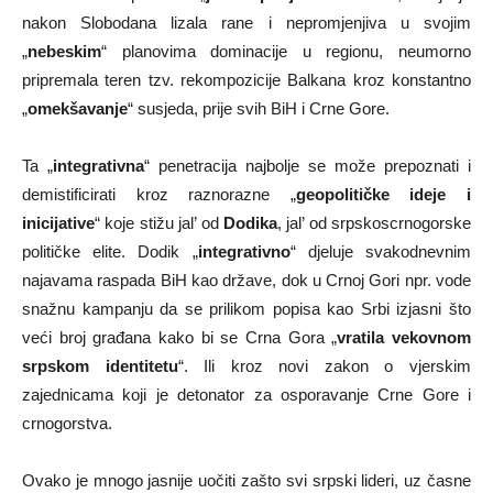
nakon Slobodana lizala rane i nepromjenjiva u svojim
„
nebeskim
“ planovima dominacije u regionu, neumorno
pripremala teren tzv. rekompozicije Balkana kroz konstantno
„
omekšavanje
“ susjeda, prije svih BiH i Crne Gore.
Ta „
integrativna
“ penetracija najbolje se može prepoznati i
demistificirati kroz raznorazne „
geopolitičke ideje i
inicijative
“ koje stižu jal’ od
Dodika
, jal’ od srpskoscrnogorske
političke elite. Dodik „
integrativno
“ djeluje svakodnevnim
najavama raspada BiH kao države, dok u Crnoj Gori npr. vode
snažnu kampanju da se prilikom popisa kao Srbi izjasni što
veći broj građana kako bi se Crna Gora „
vratila vekovnom
srpskom identitetu
“. Ili kroz novi zakon o vjerskim
zajednicama koji je detonator za osporavanje Crne Gore i
crnogorstva.
Ovako je mnogo jasnije uočiti zašto svi srpski lideri, uz časne