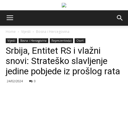
Home
Vijesti
Bosna i Hercegovina
Vijesti
Bosna i Hercegovina
Reprezentov(a)
Osvrt
Srbija, Entitet RS i vlažni
snovi: Strateško slavljenje
jedine pobjede iz prošlog rata
24/02/2024
0