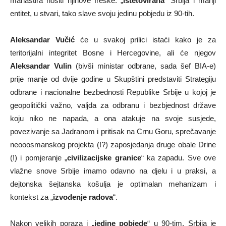
manastira nositi njihove freske. „
Istetovirana
“ Srbija i manji
entitet, u stvari, tako slave svoju jedinu pobjedu iz 90-tih.
Aleksandar Vučić
će u svakoj prilici istaći kako je za
teritorijalni integritet Bosne i Hercegovine, ali će njegov
Aleksandar Vulin
(bivši ministar odbrane, sada šef BIA-e)
prije manje od dvije godine u Skupštini predstaviti Strategiju
odbrane i nacionalne bezbednosti Republike Srbije u kojoj je
geopolitički važno, valjda za odbranu i bezbjednost države
koju niko ne napada, a ona atakuje na svoje susjede,
povezivanje sa Jadranom i pritisak na Crnu Goru, sprečavanje
neooosmanskog projekta (!?) zaposjedanja druge obale Drine
(!) i pomjeranje „
civilizacijske granice
“ ka zapadu. Sve ove
vlažne snove Srbije imamo odavno na djelu i u praksi, a
dejtonska šejtanska košulja je optimalan mehanizam i
kontekst za „
izvođenje radova
“.
Nakon velikih poraza i „
jedine pobjede
“ u 90-tim, Srbija je