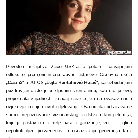
Povodom inicijative Vlade USK-a, a potom i usvajanjem
odluke o promjeni imena Javne ustanove Osnovna škola
„
Cazin2
“ u JU OŠ „
Lejla Hairlahović-Hušić
“, sa uzbuđenjem
pozdravljamo što je u ključnim vremenima, kao što je ovo,
prepoznata vrijednost i značaj naše Lejle i na ovakav način
ovjekovječen njen život i djelovanje. Ova odluka odražava ne
samo prepoznavanje vizionarskog vodstva i kompetencija,
koje je postavilo i temelje naše organizacije, već i Lejlinu
nepokolebljivu posvećenost u osnaživanju generacija kroz