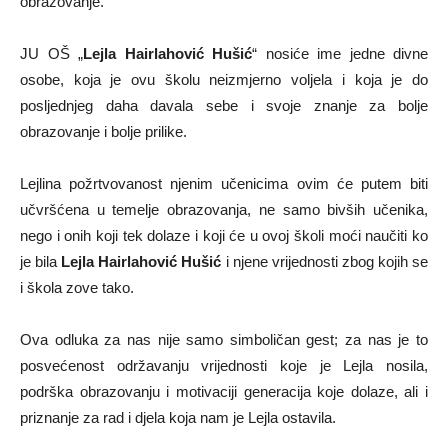
obrazovanje.
JU OŠ „
Lejla Hairlahović Hušić
“ nosiće ime jedne divne
osobe, koja je ovu školu neizmjerno voljela i koja je do
posljednjeg daha davala sebe i svoje znanje za bolje
obrazovanje i bolje prilike.
Lejlina požrtvovanost njenim učenicima ovim će putem biti
učvršćena u temelje obrazovanja, ne samo bivših učenika,
nego i onih koji tek dolaze i koji će u ovoj školi moći naučiti ko
je bila
Lejla Hairlahović Hušić
i njene vrijednosti zbog kojih se
i škola zove tako.
Ova odluka za nas nije samo simboličan gest; za nas je to
posvećenost održavanju vrijednosti koje je Lejla nosila,
podrška obrazovanju i motivaciji generacija koje dolaze, ali i
priznanje za rad i djela koja nam je Lejla ostavila.