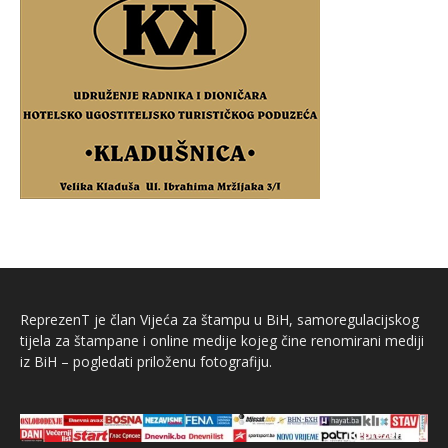
ReprezenT je član Vijeća za štampu u BiH, samoregulacijskog
tijela za štampane i online medije kojeg čine renomirani mediji
iz BiH – pogledati priloženu fotografiju.