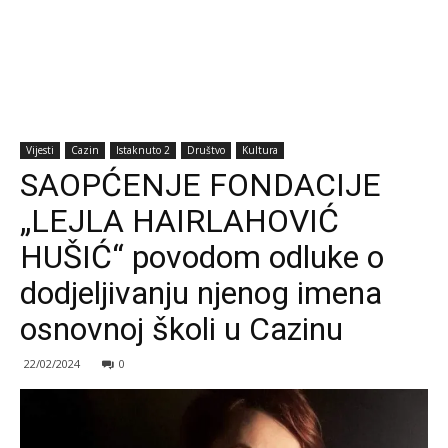
Vijesti
Cazin
Istaknuto 2
Društvo
Kultura
SAOPĆENJE FONDACIJE
„LEJLA HAIRLAHOVIĆ
HUŠIĆ“ povodom odluke o
dodjeljivanju njenog imena
osnovnoj školi u Cazinu
22/02/2024
0