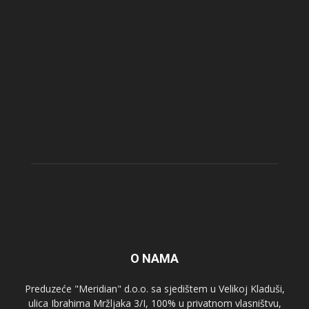
O NAMA
Preduzeće "Meridian" d.o.o. sa sjedištem u Velikoj Kladuši,
ulica Ibrahima Mržljaka 3/I, 100% u privatnom vlasništvu,