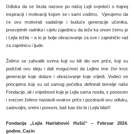
Odluka da se škola nazove po našoj Lejli svjedoči o trajnoj
inspiraciji i motivaciji kojom se i sami vodimo. Vjerujemo da
će ovo motivirati sadašnje i buduće generacije učenika,
prosvjetnih radnika i cijelu zajednicu da teže ka onom čemu je
i Lejla težila – a to je bolje obrazovanje za sve i zajednički rad
za zajednicu i ljude.
Želimo se zahvaliti svima koji su bili dio ove priče, koji su
podržali ovu ideju i dali mogućnost da Lejlino ime živi kroz
generacije koje dolaze i obrazovanje koje vrijedi. Vodeći se
principima koji su od samog početka definirali temelje naše
Fondacije, ali i vrijednosti koje je Lejla sama nosila, s ponosom
i srećom želimo nastaviti ovakve priče i pozdraviti ovu odluku,
zadovoljni, sretni i ponosni, baš kao što bi i Lejla bila!!!
Fondacija „Lejla Hairlahović Hušić“ – Februar 2024.
godine, Cazin