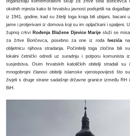
organiziraju komemorativni skup za žrtve sela Boričevca i
okolnih mjesta kako bi hrvatsku javnost podsjetili na događaje
iz 1941. godine, kad su žitelji toga kraja bili ubijani, bacani u
jame i protjerivani iz domova koji su im opljačkani i spaljeni. U
župnoj crkvi
Rođenja Blažene Djevice Marije
služi se misa
za žrtve Boričevca, posebno za one iz roda
Ivezića
na
obljetnicu njihova stradanja. Počinitelji toga zločina bili su
lokalni četnički odredi uz suradnju i potporu komunista iz
susjedstva. Osim hrvatskih katoličkih obitelji stradali su i
mnogobrojni članovi obitelji islamske vjeroispovijesti što su
živjeli s druge strane sadašnje državne granice između RH i
BiH.