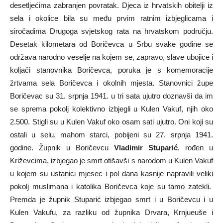
desetljećima zabranjen povratak. Djeca iz hrvatskih obitelji iz
sela i okolice bila su među prvim ratnim izbjeglicama i
siročadima Drugoga svjetskog rata na hrvatskom području.
Desetak kilometara od Boričevca u Srbu svake godine se
održava narodno veselje na kojem se, zapravo, slave ubojice i
koljači stanovnika Boričevca, poruka je s komemoracije
žrtvama sela Boričevca i okolnih mjesta. Stanovnici župe
Boričevac su 31. srpnja 1941. u tri sata ujutro doznavši da im
se sprema pokolj kolektivno izbjegli u Kulen Vakuf, njih oko
2.500. Stigli su u Kulen Vakuf oko osam sati ujutro. Oni koji su
ostali u selu, mahom starci, pobijeni su 27. srpnja 1941.
godine. Župnik u Boričevcu
Vladimir Stuparić
, rođen u
Križevcima, izbjegao je smrt otišavši s narodom u Kulen Vakuf
u kojem su ustanici mjesec i pol dana kasnije napravili veliki
pokolj muslimana i katolika Boričevca koje su tamo zatekli.
Premda je župnik Stuparić izbjegao smrt i u Boričevcu i u
Kulen Vakufu, za razliku od župnika Drvara, Krnjueuše i