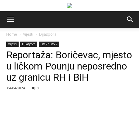
Home
Vijesti
Dijaspora
Vijesti
Dijaspora
Istaknuto 2
Reportaža: Boričevac, mjesto
u ličkom Pounju neposredno
uz granicu RH i BiH
04/04/2024
0