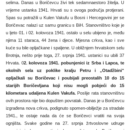
selima. Danas u Boričevcu živi tek sedamnaestoro žitelja. U
vrijeme ustanka 1941. Hrvati su s ovoga područja protjerani.
Spas su potražili u Kulen Vakufu u Bosni i Hercegovini jer se
Boričevac nalazi uz samu granicu s BiH. Stanovništvo koje je
u ljeto 01. i 02. kolovoza 1941. ostalo u selu ubijeno je, među
njima 11 staraca, 44 žena i djece. Mjesna crkva, kao i sve
kuće su bile opljačkane i spaljene. U obližnjem hrvatskom selu
Brotnja, nešto prije toga, 27. srpnja 1941. ustanici su ubili 37
Hrvata. 0
2. kolovoza 1941. pobunjenici iz Srba i Lapca, te
okolnih sela uz poklike kralju Petru i „
Otadžbini
“
opljačkali su Boričevac i poubijali preostalih 10 do 15
starijih Boričevljana koji nisu mogli pobjeći do 15
kilometara udaljena Kulen Vakufa.
Poslije rata stanovništvu
ovih prostora nije bio dopušten povratak. Danas je u Boričevcu
izgrađena nova crkva, podignuto spomen-obilježje za stradale
1941., te ostaje nada da će se Boričevci vratiti na svoja
ognjišta. Svake godine na 27. srpnja žrtvoslovne udruge