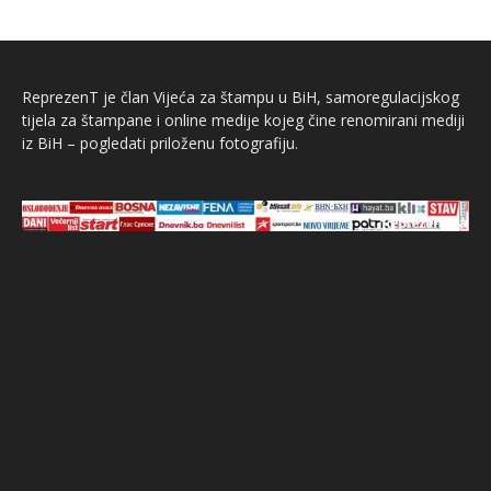
ReprezenT je član Vijeća za štampu u BiH, samoregulacijskog
tijela za štampane i online medije kojeg čine renomirani mediji
iz BiH – pogledati priloženu fotografiju.