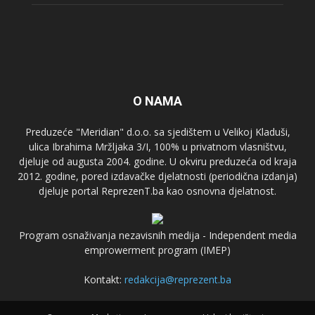
O NAMA
Preduzeće "Meridian" d.o.o. sa sjedištem u Velikoj Kladuši,
ulica Ibrahima Mržljaka 3/I, 100% u privatnom vlasništvu,
djeluje od augusta 2004. godine. U okviru preduzeća od kraja
2012. godine, pored izdavačke djelatnosti (periodična izdanja)
djeluje portal ReprezenT.ba kao osnovna djelatnost.
Program osnaživanja nezavisnih medija - Independent media
emprowerment program (IMEP)
Kontakt:
redakcija@reprezent.ba