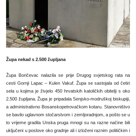
Župa nekad s 2.500 župljana
Župa Boričevac nalazila se prije Drugog svjetskog rata na
cesti Gornji Lapac – Kulen Vakuf. Župa se sastojala od četiri
sela u kojima je živjelo 450 hrvatskih katoličkih obitelji s oko
2.500 župljana. Župa je pripadala Senjsko-modruškoj biskupiji,
a administrativno Bosanskopetrovačkom kotaru. Stanovništvo
se bavilo uglavnom stočarstvom i zemljoradnjom, a pošto se u
to vrijeme gradila Unska pruga mnogi su na razne načine bili
uključeni u poslove oko gradnje ali i izloženi raznim političkim i