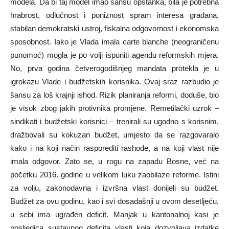
modela. Da bi taj model imao šansu opstanka, bila je potrebna
hrabrost, odlučnost i poniznost spram interesa građana,
stabilan demokratski ustroj, fiskalna odgovornost i ekonomska
sposobnost. Iako je Vlada imala carte blanche (neograničenu
punomoć) mogla je po volji ispuniti agendu reformskih mjera.
No, prva godina četverogodišnjeg mandata protekla je u
igrokazu Vlade i budžetskih korisnika. Ovaj sraz razbudio je
šansu za loš krajnji ishod. Rizik planiranja reformi, doduše, bio
je visok zbog jakih protivnika promjene. Remetilački uzrok –
sindikati i budžetski korisnici – trenirali su ugodno s korisnim,
dražbovali su kokuzan budžet, umjesto da se razgovaralo
kako i na koji način rasporediti rashode, a na koji vlast nije
imala odgovor. Zato se, u rogu na zapadu Bosne, već na
početku 2016. godine u velikom luku zaobilaze reforme. Istini
za volju, zakonodavna i izvršna vlast donijeli su budžet.
Budžet za ovu godinu, kao i svi dosadašnji u ovom desetljeću,
u sebi ima ugrađen deficit. Manjak u kantonalnoj kasi je
posljedica sustavnog deficita vlasti koja dozvoljava izdatke