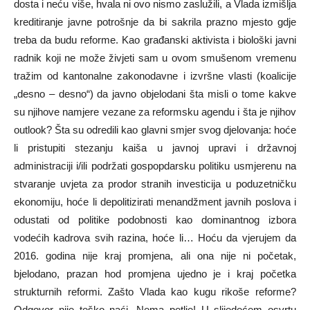
dosta i neću više, hvala ni ovo nismo zaslužili, a Vlada izmišlja
kreditiranje javne potrošnje da bi sakrila prazno mjesto gdje
treba da budu reforme. Kao građanski aktivista i biološki javni
radnik koji ne može živjeti sam u ovom smušenom vremenu
tražim od kantonalne zakonodavne i izvršne vlasti (koalicije
„desno – desno“) da javno objelodani šta misli o tome kakve
su njihove namjere vezane za reformsku agendu i šta je njihov
outlook? Šta su odredili kao glavni smjer svog djelovanja: hoće
li pristupiti stezanju kaiša u javnoj upravi i državnoj
administraciji i/ili podržati gospopdarsku politiku usmjerenu na
stvaranje uvjeta za prodor stranih investicija u poduzetničku
ekonomiju, hoće li depolitizirati menandžment javnih poslova i
odustati od politike podobnosti kao dominantnog izbora
vodećih kadrova svih razina, hoće li… Hoću da vjerujem da
2016. godina nije kraj promjena, ali ona nije ni početak,
bjelodano, prazan hod promjena ujedno je i kraj početka
strukturnih reformi. Zašto Vlada kao kugu rikoše reforme?
Odgovor nije teško naći. Nema petlje! U slijedećem osvrtu