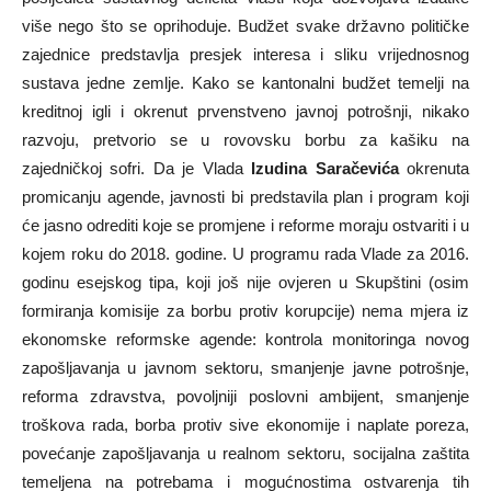
više nego što se oprihoduje. Budžet svake državno političke
zajednice predstavlja presjek interesa i sliku vrijednosnog
sustava jedne zemlje. Kako se kantonalni budžet temelji na
kreditnoj igli i okrenut prvenstveno javnoj potrošnji, nikako
razvoju, pretvorio se u rovovsku borbu za kašiku na
zajedničkoj sofri. Da je Vlada
Izudina Saračevića
okrenuta
promicanju agende, javnosti bi predstavila plan i program koji
će jasno odrediti koje se promjene i reforme moraju ostvariti i u
kojem roku do 2018. godine. U programu rada Vlade za 2016.
godinu esejskog tipa, koji još nije ovjeren u Skupštini (osim
formiranja komisije za borbu protiv korupcije) nema mjera iz
ekonomske reformske agende: kontrola monitoringa novog
zapošljavanja u javnom sektoru, smanjenje javne potrošnje,
reforma zdravstva, povoljniji poslovni ambijent, smanjenje
troškova rada, borba protiv sive ekonomije i naplate poreza,
povećanje zapošljavanja u realnom sektoru, socijalna zaštita
temeljena na potrebama i mogućnostima ostvarenja tih