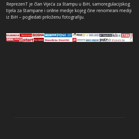
ReprezenT je član Vijeća za štampu u BiH, samoregulacijskog
tijela za štampane i online medije kojeg čine renomirani mediji
iz BiH – pogledati priloženu fotografiju.