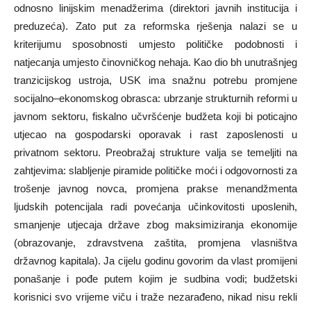
odnosno linijskim menadžerima (direktori javnih institucija i
preduzeća). Zato put za reformska rješenja nalazi se u
kriterijumu sposobnosti umjesto političke podobnosti i
natjecanja umjesto činovničkog nehaja. Kao dio bh unutrašnjeg
tranzicijskog ustroja, USK ima snažnu potrebu promjene
socijalno–ekonomskog obrasca: ubrzanje strukturnih reformi u
javnom sektoru, fiskalno učvršćenje budžeta koji bi poticajno
utjecao na gospodarski oporavak i rast zaposlenosti u
privatnom sektoru. Preobražaj strukture valja se temeljiti na
zahtjevima: slabljenje piramide političke moći i odgovornosti za
trošenje javnog novca, promjena prakse menandžmenta
ljudskih potencijala radi povećanja učinkovitosti uposlenih,
smanjenje utjecaja države zbog maksimiziranja ekonomije
(obrazovanje, zdravstvena zaštita, promjena vlasništva
državnog kapitala). Ja cijelu godinu govorim da vlast promijeni
ponašanje i pođe putem kojim je sudbina vodi; budžetski
korisnici svo vrijeme viču i traže nezarađeno, nikad nisu rekli