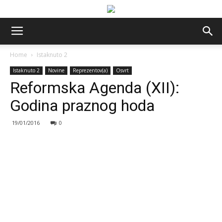
Home
Istaknuto 2
Istaknuto 2
Novine
Reprezentov(a)
Osvrt
Reformska Agenda (XII):
Godina praznog hoda
19/01/2016
0