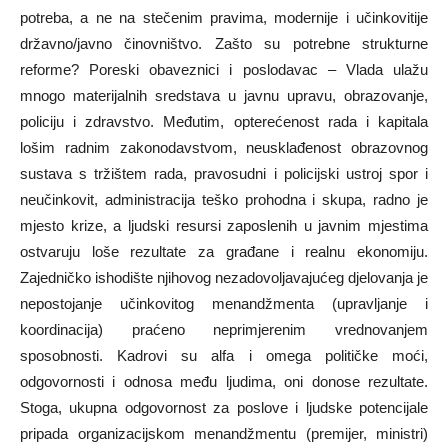
potreba, a ne na stečenim pravima, modernije i učinkovitije
državno/javno činovništvo. Zašto su potrebne strukturne
reforme? Poreski obaveznici i poslodavac – Vlada ulažu
mnogo materijalnih sredstava u javnu upravu, obrazovanje,
policiju i zdravstvo. Međutim, opterećenost rada i kapitala
lošim radnim zakonodavstvom, neusklađenost obrazovnog
sustava s tržištem rada, pravosudni i policijski ustroj spor i
neučinkovit, administracija teško prohodna i skupa, radno je
mjesto krize, a ljudski resursi zaposlenih u javnim mjestima
ostvaruju loše rezultate za građane i realnu ekonomiju.
Zajedničko ishodište njihovog nezadovoljavajućeg djelovanja je
nepostojanje učinkovitog menandžmenta (upravljanje i
koordinacija) praćeno neprimjerenim vrednovanjem
sposobnosti. Kadrovi su alfa i omega političke moći,
odgovornosti i odnosa među ljudima, oni donose rezultate.
Stoga, ukupna odgovornost za poslove i ljudske potencijale
pripada organizacijskom menandžmentu (premijer, ministri)