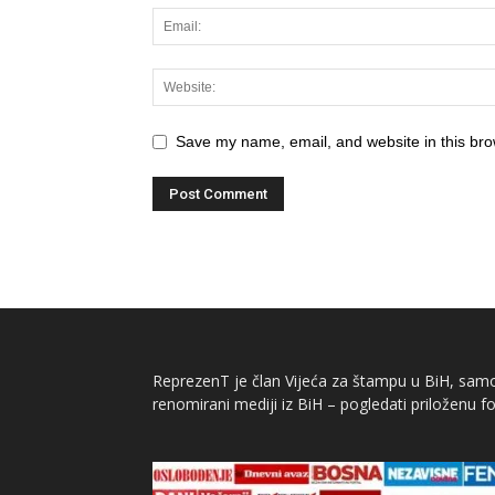
Save my name, email, and website in this bro
ReprezenT je član Vijeća za štampu u BiH, samor
renomirani mediji iz BiH – pogledati priloženu fo