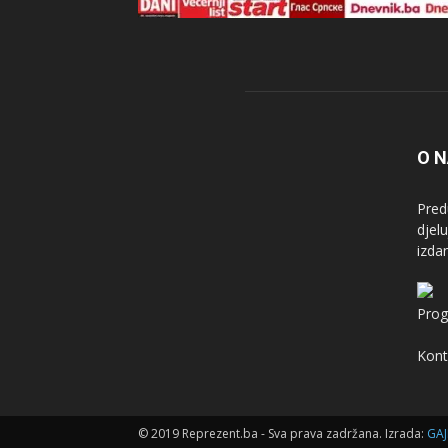
O 
Pred
djel
izda
Prog
Kont
© 2019 Reprezent.ba - Sva prava zadržana. Izrada:
GAJ