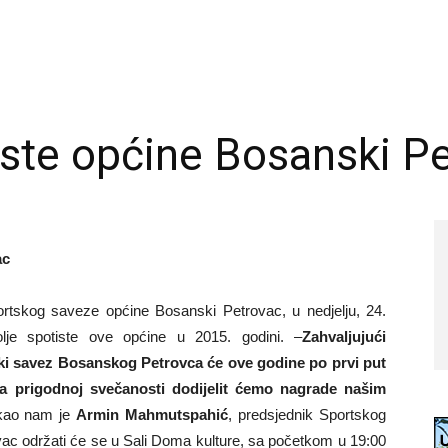
tiste općine Bosanski P
ac
ortskog saveze općine Bosanski Petrovac, u nedjelju, 24.
olje spotiste ove općine u 2015. godini. –
Zahvaljujući
ski savez Bosanskog Petrovca će ove godine po prvi put
 Na prigodnoj svečanosti dodijelit ćemo nagrade našim
ekao nam je
Armin Mahmutspahić
, predsjednik Sportskog
vac održati će se u Sali Doma kulture, sa početkom u 19:00