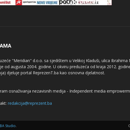
NAMA
uzeće "Meridian" d.o.o. sa sjedištem u Velikoj Kladuši, ulica Ibrahima
uje od augusta 2004. godine. U okviru preduzeća od kraja 2012. godine
nja) djeluje portal ReprezenT.ba kao osnovna djelatnost.
ram osnaživanja nezavisnih medija - Independent media emprowerm
akt:
redakcija@reprezent.ba
BA Studio
.