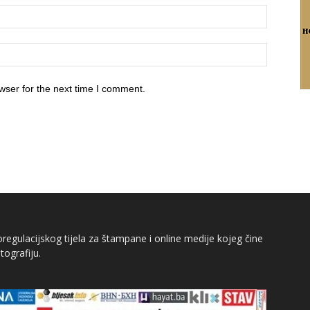
wser for the next time I comment.
egulacijskog tijela za štampane i online medije kojeg čine
tografiju.