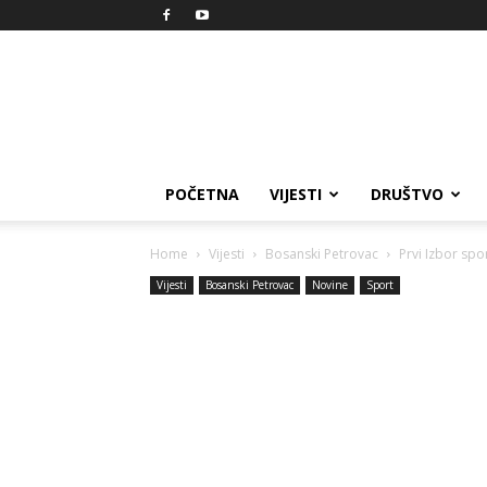
Reprezent
POČETNA
VIJESTI
DRUŠTVO
Home
Vijesti
Bosanski Petrovac
Prvi Izbor spo
Vijesti
Bosanski Petrovac
Novine
Sport