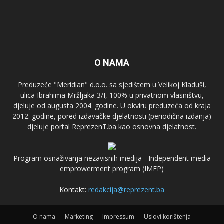
O NAMA
Preduzeće "Meridian" d.o.o. sa sjedištem u Velikoj Kladuši,
ulica Ibrahima Mržljaka 3/I, 100% u privatnom vlasništvu,
djeluje od augusta 2004. godine. U okviru preduzeća od kraja
2012. godine, pored izdavačke djelatnosti (periodična izdanja)
djeluje portal ReprezenT.ba kao osnovna djelatnost.
Program osnaživanja nezavisnih medija - Independent media
emprowerment program (IMEP)
Kontakt:
redakcija@reprezent.ba
O nama
Marketing
Impressum
Uslovi korištenja