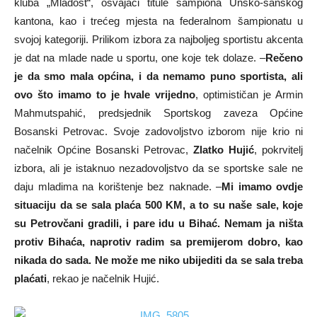
kluba „Mladost“, osvajači titule šampiona Unsko-sanskog
kantona, kao i trećeg mjesta na federalnom šampionatu u
svojoj kategoriji. Prilikom izbora za najboljeg sportistu akcenta
je dat na mlade nade u sportu, one koje tek dolaze. –
Rečeno
je da smo mala općina, i da nemamo puno sportista, ali
ovo što imamo to je hvale vrijedno
, optimističan je Armin
Mahmutspahić, predsjednik Sportskog zaveza Općine
Bosanski Petrovac. Svoje zadovoljstvo izborom nije krio ni
načelnik Općine Bosanski Petrovac,
Zlatko Hujić
, pokrvitelj
izbora, ali je istaknuo nezadovoljstvo da se sportske sale ne
daju mladima na korištenje bez naknade. –
Mi imamo ovdje
situaciju da se sala plaća 500 KM, a to su naše sale, koje
su Petrovčani gradili, i pare idu u Bihać. Nemam ja ništa
protiv Bihaća, naprotiv radim sa premijerom dobro, kao
nikada do sada. Ne može me niko ubijediti da se sala treba
plaćati
, rekao je načelnik Hujić.