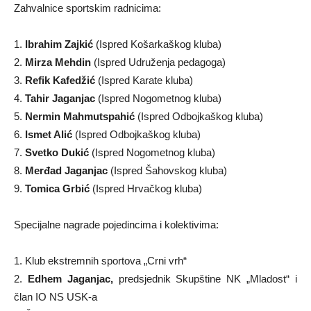
Zahvalnice sportskim radnicima:
1.
Ibrahim Zajkić
(Ispred Košarkaškog kluba)
2.
Mirza Mehdin
(Ispred Udruženja pedagoga)
3.
Refik Kafedžić
(Ispred Karate kluba)
4.
Tahir Jaganjac
(Ispred Nogometnog kluba)
5.
Nermin Mahmutspahić
(Ispred Odbojkaškog kluba)
6.
Ismet Alić
(Ispred Odbojkaškog kluba)
7.
Svetko Dukić
(Ispred Nogometnog kluba)
8.
Merđad Jaganjac
(Ispred Šahovskog kluba)
9.
Tomica Grbić
(Ispred Hrvačkog kluba)
Specijalne nagrade pojedincima i kolektivima:
1. Klub ekstremnih sportova „Crni vrh“
2.
Edhem Jaganjac,
predsjednik Skupštine NK „Mladost“ i
član IO NS USK-a