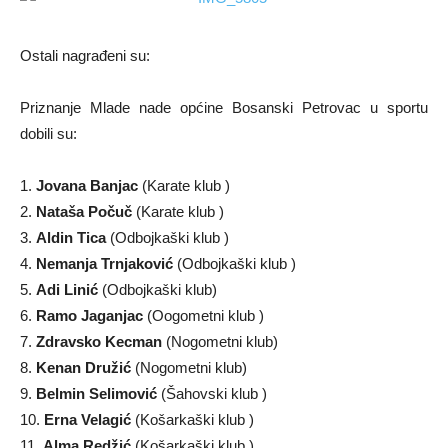
Ostali nagrađeni su:
Priznanje Mlade nade općine Bosanski Petrovac u sportu
dobili su:
1.
Jovana Banjac
(Karate klub )
2.
Nataša Počuč
(Karate klub )
3.
Aldin Tica
(Odbojkaški klub )
4.
Nemanja Trnjaković
(Odbojkaški klub )
5.
Adi Linić
(Odbojkaški klub)
6.
Ramo Jaganjac
(Oogometni klub )
7.
Zdravsko Kecman
(Nogometni klub)
8.
Kenan Družić
(Nogometni klub)
9.
Belmin Selimović
(Šahovski klub )
10.
Erna Velagić
(Košarkaški klub )
11.
Alma Redžić
(Košarkaški klub )