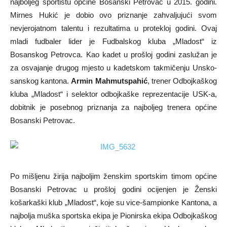
najboljeg sportistu općine Bosanski Petrovac u 2015. godini.
Mirnes Hukić je dobio ovo priznanje zahvaljujući svom
nevjerojatnom talentu i rezultatima u protekloj godini. Ovaj
mladi fudbaler lider je Fudbalskog kluba „Mladost“ iz
Bosanskog Petrovca. Kao kadet u prošloj godini zaslužan je
za osvajanje drugog mjesto u kadetskom takmičenju Unsko-
sanskog kantona.
Armin Mahmutspahić
, trener Odbojkaškog
kluba „Mladost“ i selektor odbojkaške reprezentacije USK-a,
dobitnik je posebnog priznanja za najboljeg trenera općine
Bosanski Petrovac.
Po mišljenu žirija najboljim ženskim sportskim timom općine
Bosanski Petrovac u prošloj godini ocijenjen je Ženski
košarkaški klub „Mladost“, koje su vice-šampionke Kantona, a
najbolja muška sportska ekipa je Pionirska ekipa Odbojkaškog