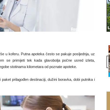
rše u koferu. Putna apoteka često se pakuje posljednja, uz
em se primijeti tek kada glavobolja počne usred izleta,
 tegobe stotinama kilometara od poznate apoteke.
paket prilagođen destinaciji, dužini boravka, dobi putnika i