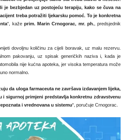
li je bezbjedan uz postojeću terapiju, kako se čuva na
cijent treba potražiti ljekarsku pomoć. To je konkretna
enta
“, kaže
prim. Marin Crnogorac, mr. ph.
, predsjednik
ijeti dovoljnu količinu za cijeli boravak, uz malu rezervu.
alnom pakovanju, uz spisak generičkih naziva i, kada je
automobila nije kućna apoteka, jer visoka temperatura može
tpuno normalno.
uju da uloga farmaceuta ne završava izdavanjem lijeka,
 i sigurnoj primjeni predstavlja konkretnu zdravstvenu
prepoznata i vrednovana u sistemu
“, poručuje Crnogorac.