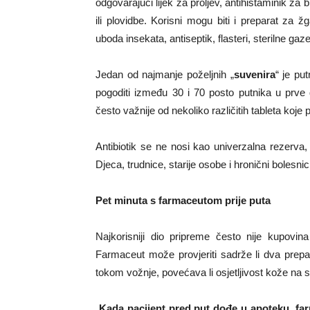
odgovarajući lijek za proljev, antihistaminik za 
ili plovidbe. Korisni mogu biti i preparat za ž
uboda insekata, antiseptik, flasteri, sterilne gaze
Jedan od najmanje poželjnih „
suvenira
“ je pu
pogoditi između 30 i 70 posto putnika u prve 
često važnije od nekoliko različitih tableta koje 
Antibiotik se ne nosi kao univerzalna rezerva
Djeca, trudnice, starije osobe i hronični bolesni
Pet minuta s farmaceutom prije puta
Najkorisniji dio pripreme često nije kupovin
Farmaceut može provjeriti sadrže li dva prepar
tokom vožnje, povećava li osjetljivost kože na
„
Kada pacijent pred put dođe u apoteku, far