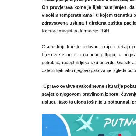
On provjerava kome je lijek namijenjen, da 
visokim temperaturama i u kojem trenutku pa
zdravstvena usluga i direktna zaštita pacij
Komore magistara farmacije FBiH.
Osobe koje koriste redovnu terapiju trebaju pon
Lijekovi se nose u ručnom prtljagu, u origin
potrebno, recept ili ljekarsku potvrdu. Gepek 
oštetiti lijek iako njegovo pakovanje izgleda po
„
Upravo ovakve svakodnevne situacije pokaz
savjet o njegovom pravilnom izboru, čuvanju
uslugu, iako ta uloga još nije u potpunosti 