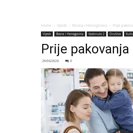
Home
Vijesti
Bosna i Hercegovina
Prije pakov
Vijesti
Bosna i Hercegovina
Istaknuto 2
Društvo
Kult
Prije pakovanja 
29/06/2026
0