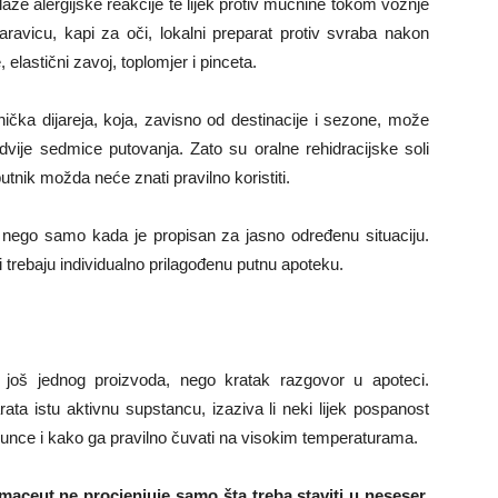
blaže alergijske reakcije te lijek protiv mučnine tokom vožnje
garavicu, kapi za oči, lokalni preparat protiv svraba nakon
, elastični zavoj, toplomjer i pinceta.
tnička dijareja, koja, zavisno od destinacije i sezone, može
dvije sedmice putovanja. Zato su oralne rehidracijske soli
putnik možda neće znati pravilno koristiti.
, nego samo kada je propisan za jasno određenu situaciju.
ci trebaju individualno prilagođenu putnu apoteku.
a još jednog proizvoda, nego kratak razgovor u apoteci.
ata istu aktivnu supstancu, izaziva li neki lijek pospanost
 sunce i kako ga pravilno čuvati na visokim temperaturama.
maceut ne procjenjuje samo šta treba staviti u neseser.