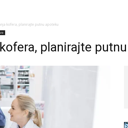
anja kofera, planirajte putnu apoteku
ura
kofera, planirajte putn