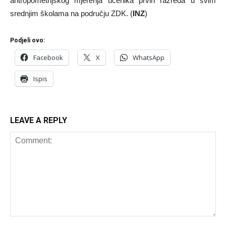
antropometrijskog mjerenja učenika prvih razreda u svim
srednjim školama na području ZDK. (
INZ
)
Podjeli ovo:
Facebook
X
WhatsApp
Ispis
LEAVE A REPLY