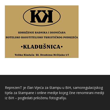
ReprezenT je član Vijeća za štampu u BiH, samoregulacijskog
tijela za štampane i online medije kojeg čine renomirani mediji
iz BiH – pogledati priloženu fotografiju.