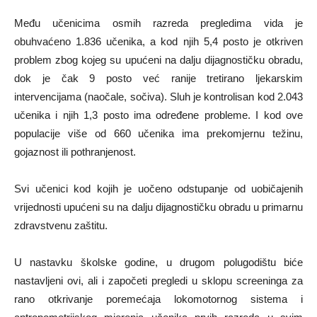
Među učenicima osmih razreda pregledima vida je
obuhvaćeno 1.836 učenika, a kod njih 5,4 posto je otkriven
problem zbog kojeg su upućeni na dalju dijagnostičku obradu,
dok je čak 9 posto već ranije tretirano ljekarskim
intervencijama (naočale, sočiva). Sluh je kontrolisan kod 2.043
učenika i njih 1,3 posto ima određene probleme. I kod ove
populacije više od 660 učenika ima prekomjernu težinu,
gojaznost ili pothranjenost.
Svi učenici kod kojih je uočeno odstupanje od uobičajenih
vrijednosti upućeni su na dalju dijagnostičku obradu u primarnu
zdravstvenu zaštitu.
U nastavku školske godine, u drugom polugodištu biće
nastavljeni ovi, ali i započeti pregledi u sklopu screeninga za
rano otkrivanje poremećaja lokomotornog sistema i