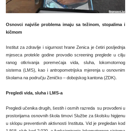
Osnovci najviše problema imaju sa težinom, stopalima i
kičmom
Institut za zdravlje i sigurnost hrane Zenica je četiri posljednja
mjeseca protekle godine provodio screening preglede u cilju
ranog otkrivanja poremećaja vida, sluha, lokomotornog
sistema (LMS), kao i antropometrijska mjerenja u osnovnim
školama na području Zeničko – dobojskog kantona (ZDK).
Pregledi vida, sluha i LMS-a
Pregledi učenika drugih, šestih i osmih razreda su provođeni u
prostorijama osnovnih škola timovi Službe za školsku higijenu
u sklopu preventivnih aktivnosti Instituta. Vid je pregledan kod
1.918, sluh kod 2.020, a funkcioniranje lokomotornog sistema