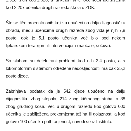
kod 2.207 učenika drugih razreda škola u ZDK.
Što se tiče procenta onih koji su upućeni na dalju dijagnostičku
obradu, među učenicima drugih razreda zbog vida je njih 7,8
posto, dok je 5,1 posto učenika već bilo pod nekom
ljekarskom terapijom ili intervencijom (naočale, sočiva).
Sa sluhom su detektirani problemi kod njih 2,4 posto, a s
lokomotornim sistemom određene nedosljednosti ima čak 35,2
posto djece.
Zabrinjava podatak da je 542 djece upućeno na dalju
dijagnostiku zbog stopala, 214 zbog kičmenog stuba, a 38
zbog grudnog koša. Već u drugom razredu kod gotovo 600
učenika je zabilježena prekomjerna težina ili gojaznost, a kod
gotovo 100 učenika pothranjenost, navodi se iz Instituta.