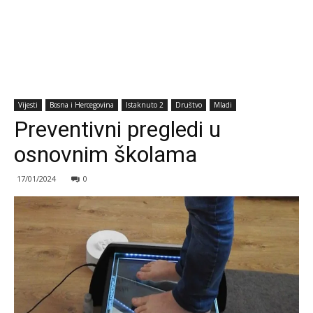
Vijesti
Bosna i Hercegovina
Istaknuto 2
Društvo
Mladi
Preventivni pregledi u
osnovnim školama
17/01/2024
0