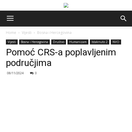
Home
Vijesti
Bosna i Hercegovina
Vijesti
Bosna i Hercegovina
Društvo
Humanizam
Istaknuto 2
NVO
Pomoć CRS-a poplavljenim
područjima
08/11/2024
0