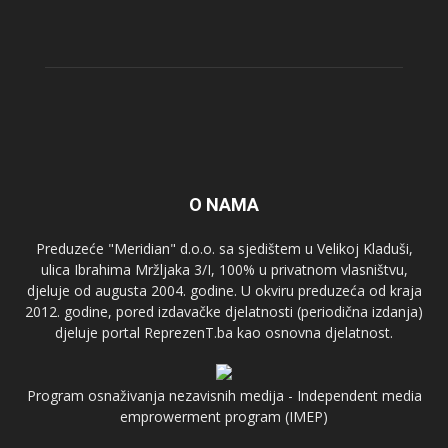
O NAMA
Preduzeće "Meridian" d.o.o. sa sjedištem u Velikoj Kladuši,
ulica Ibrahima Mržljaka 3/I, 100% u privatnom vlasništvu,
djeluje od augusta 2004. godine. U okviru preduzeća od kraja
2012. godine, pored izdavačke djelatnosti (periodična izdanja)
djeluje portal ReprezenT.ba kao osnovna djelatnost.
Program osnaživanja nezavisnih medija - Independent media
emprowerment program (IMEP)