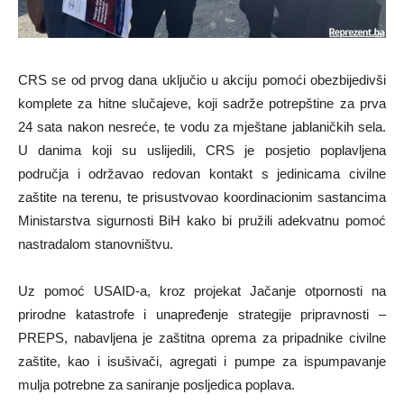
CRS se od prvog dana uključio u akciju pomoći obezbijedivši
komplete za hitne slučajeve, koji sadrže potrepštine za prva
24 sata nakon nesreće, te vodu za mještane jablaničkih sela.
U danima koji su uslijedili, CRS je posjetio poplavljena
područja i održavao redovan kontakt s jedinicama civilne
zaštite na terenu, te prisustvovao koordinacionim sastancima
Ministarstva sigurnosti BiH kako bi pružili adekvatnu pomoć
nastradalom stanovništvu.
Uz pomoć USAID-a, kroz projekat Jačanje otpornosti na
prirodne katastrofe i unapređenje strategije pripravnosti –
PREPS, nabavljena je zaštitna oprema za pripadnike civilne
zaštite, kao i isušivači, agregati i pumpe za ispumpavanje
mulja potrebne za saniranje posljedica poplava.