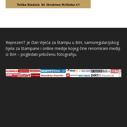
ReprezenT je član Vijeća za štampu u BiH, samoregulacijskog
tijela za štampane i online medije kojeg čine renomirani mediji
iz BiH – pogledati priloženu fotografiju.