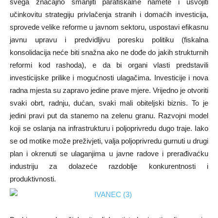
svega značajno smanjiti parafiskalne namete i usvojiti
učinkovitu strategiju privlačenja stranih i domaćih investicija,
sprovede velike reforme u javnom sektoru, uspostavi efikasnu
javnu upravu i predvidljivu poresku politiku (fiskalna
konsolidacija neće biti snažna ako ne dođe do jakih strukturnih
reformi kod rashoda), e da bi organi vlasti predstavili
investicijske prilike i mogućnosti ulagačima. Investicije i nova
radna mjesta su zapravo jedine prave mjere. Vrijedno je otvoriti
svaki obrt, radnju, dućan, svaki mali obiteljski biznis. To je
jedini pravi put da stanemo na zelenu granu. Razvojni model
koji se oslanja na infrastrukturu i poljoprivredu dugo traje. Iako
se od motike može preživjeti, valja poljoprivredu gurnuti u drugi
plan i okrenuti se ulaganjima u javne radove i prerađivaćku
industriju za dolazeće razdoblje konkurentnosti i
produktivnosti.