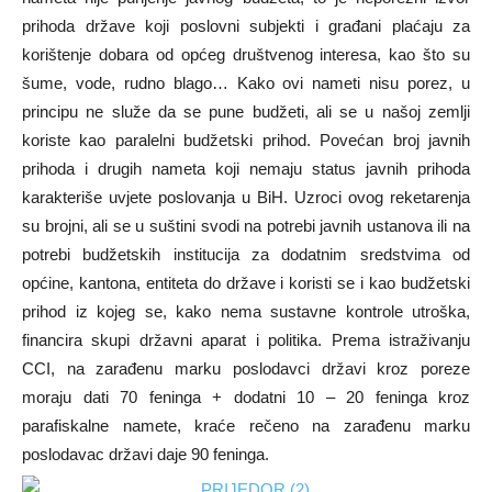
prihoda države koji poslovni subjekti i građani plaćaju za
korištenje dobara od općeg društvenog interesa, kao što su
šume, vode, rudno blago… Kako ovi nameti nisu porez, u
principu ne služe da se pune budžeti, ali se u našoj zemlji
koriste kao paralelni budžetski prihod. Povećan broj javnih
prihoda i drugih nameta koji nemaju status javnih prihoda
karakteriše uvjete poslovanja u BiH. Uzroci ovog reketarenja
su brojni, ali se u suštini svodi na potrebi javnih ustanova ili na
potrebi budžetskih institucija za dodatnim sredstvima od
općine, kantona, entiteta do države i koristi se i kao budžetski
prihod iz kojeg se, kako nema sustavne kontrole utroška,
financira skupi državni aparat i politika. Prema istraživanju
CCI, na zarađenu marku poslodavci državi kroz poreze
moraju dati 70 feninga + dodatni 10 – 20 feninga kroz
parafiskalne namete, kraće rečeno na zarađenu marku
poslodavac državi daje 90 feninga.