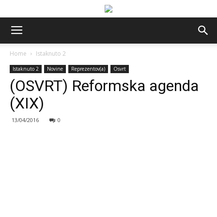
Home
Istaknuto 2
Istaknuto 2
Novine
Reprezentov(a)
Osvrt
(OSVRT) Reformska agenda
(XIX)
13/04/2016
0