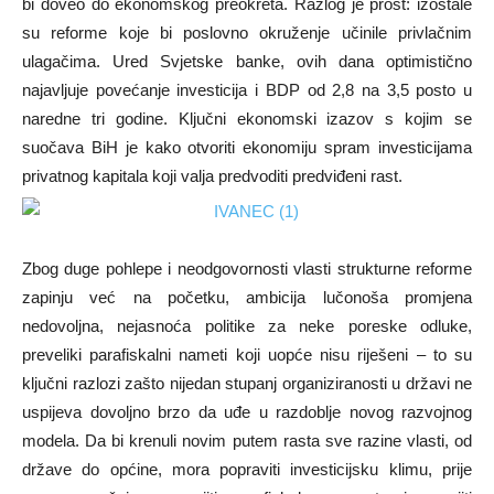
bi doveo do ekonomskog preokreta. Razlog je prost: izostale
su reforme koje bi poslovno okruženje učinile privlačnim
ulagačima. Ured Svjetske banke, ovih dana optimistično
najavljuje povećanje investicija i BDP od 2,8 na 3,5 posto u
naredne tri godine. Ključni ekonomski izazov s kojim se
suočava BiH je kako otvoriti ekonomiju spram investicijama
privatnog kapitala koji valja predvoditi predviđeni rast.
Zbog duge pohlepe i neodgovornosti vlasti strukturne reforme
zapinju već na početku, ambicija lučonoša promjena
nedovoljna, nejasnoća politike za neke poreske odluke,
preveliki parafiskalni nameti koji uopće nisu riješeni – to su
ključni razlozi zašto nijedan stupanj organiziranosti u državi ne
uspijeva dovoljno brzo da uđe u razdoblje novog razvojnog
modela. Da bi krenuli novim putem rasta sve razine vlasti, od
države do općine, mora popraviti investicijsku klimu, prije