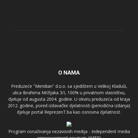
O NAMA
Preduzeće "Meridian" d.o.o. sa sjedištem u Velikoj Kladuši,
ulica Ibrahima Mržljaka 3/I, 100% u privatnom vlasništvu,
djeluje od augusta 2004. godine. U okviru preduzeća od kraja
2012. godine, pored izdavačke djelatnosti (periodična izdanja)
djeluje portal ReprezenT.ba kao osnovna djelatnost.
Program osnaživanja nezavisnih medija - Independent media
emprowerment program (IMEP)