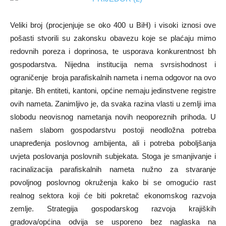
Veliki broj (procjenjuje se oko 400 u BiH) i visoki iznosi ove
pošasti stvorili su zakonsku obavezu koje se plaćaju mimo
redovnih poreza i doprinosa, te usporava konkurentnost bh
gospodarstva. Nijedna institucija nema svrsishodnost i
ograničenje broja parafiskalnih nameta i nema odgovor na ovo
pitanje. Bh entiteti, kantoni, općine nemaju jedinstvene registre
ovih nameta. Zanimljivo je, da svaka razina vlasti u zemlji ima
slobodu neovisnog nametanja novih neoporeznih prihoda. U
našem slabom gospodarstvu postoji neodložna potreba
unapređenja poslovnog ambijenta, ali i potreba poboljšanja
uvjeta poslovanja poslovnih subjekata. Stoga je smanjivanje i
racinalizacija parafiskalnih nameta nužno za stvaranje
povoljnog poslovnog okruženja kako bi se omogućio rast
realnog sektora koji će biti pokretač ekonomskog razvoja
zemlje. Strategija gospodarskog razvoja krajiških
gradova/općina odvija se usporeno bez naglaska na