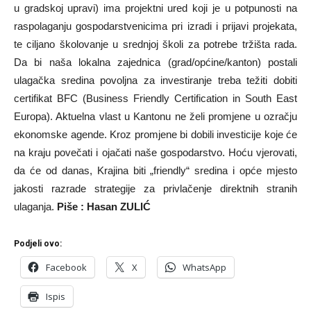
u gradskoj upravi) ima projektni ured koji je u potpunosti na
raspolaganju gospodarstvenicima pri izradi i prijavi projekata,
te ciljano školovanje u srednjoj školi za potrebe tržišta rada.
Da bi naša lokalna zajednica (grad/općine/kanton) postali
ulagačka sredina povoljna za investiranje treba težiti dobiti
certifikat BFC (Business Friendly Certification in South East
Europa). Aktuelna vlast u Kantonu ne želi promjene u ozračju
ekonomske agende. Kroz promjene bi dobili investicije koje će
na kraju povečati i ojačati naše gospodarstvo. Hoću vjerovati,
da će od danas, Krajina biti „friendly“ sredina i opće mjesto
jakosti razrade strategije za privlačenje direktnih stranih
ulaganja.
Piše : Hasan ZULIĆ
Podjeli ovo:
Facebook
X
WhatsApp
Ispis