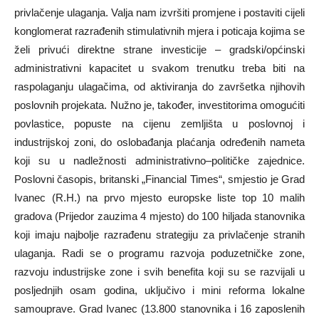
privlačenje ulaganja. Valja nam izvršiti promjene i postaviti cijeli
konglomerat razrađenih stimulativnih mjera i poticaja kojima se
želi privući direktne strane investicije – gradski/općinski
administrativni kapacitet u svakom trenutku treba biti na
raspolaganju ulagačima, od aktiviranja do završetka njihovih
poslovnih projekata. Nužno je, također, investitorima omogućiti
povlastice, popuste na cijenu zemljišta u poslovnoj i
industrijskoj zoni, do oslobađanja plaćanja određenih nameta
koji su u nadležnosti administrativno–političke zajednice.
Poslovni časopis, britanski „Financial Times“, smjestio je Grad
Ivanec (R.H.) na prvo mjesto europske liste top 10 malih
gradova (Prijedor zauzima 4 mjesto) do 100 hiljada stanovnika
koji imaju najbolje razrađenu strategiju za privlačenje stranih
ulaganja. Radi se o programu razvoja poduzetničke zone,
razvoju industrijske zone i svih benefita koji su se razvijali u
posljednjih osam godina, uključivo i mini reforma lokalne
samouprave. Grad Ivanec (13.800 stanovnika i 16 zaposlenih