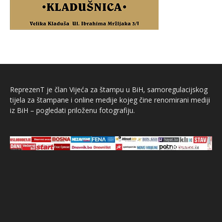
ReprezenT je član Vijeća za štampu u BiH, samoregulacijskog
tijela za štampane i online medije kojeg čine renomirani mediji
iz BiH – pogledati priloženu fotografiju.