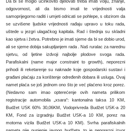
Da bi se moglo učinkovito djelovati treba imati volju, znanje,
odgovornost, ali da bismo imali te vrijednosti valja
samoprijegorno raditi i umjeti odricati se pohlepe, s obzirom da
se uzvišene ljudske vrijednosti rađaju upravo u toku rada,
uštede u jezgri ulagačkog kapitala. Rad i štednja su skladni
kao sjetva i žetva. Potrebno je imati sjeme da bi se dobio urod,
ali se sjeme dobija sakupljanjem rada . Naš ruralac za narednu
sjetvu, od ljetine izdvoji najbolje plodove svoga rada.
Parafiskalni (name major constraint to growth), neporezni
prihodi ili reketarenje su naknade koje gospodarski sustavi i
građani plaćaju za korištenje određenih dobara ili usluga. Ovaj
namet plaća se još jednom ono što je već plaćeno kroz porez.
(Nedavno sam imao opterećenje ovih nameta prilikom
registracije automobila „xsara“: kantonalna taksa 10 KM,
Budžet USK 60% 30,06KM, Vodoprivreda Budžet USK-a 20
KM, Fond za izgradnju Budžet USK-a 10 KM, porez na
motorna vizila Budžet USK-a 10 KM). Svrha parafiskalnih
nameta nije punjenje javnog budžeta, to je neporezni izvor