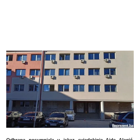
Odbrana posumnjala u iskaz svjedokinje Aide Alagić,