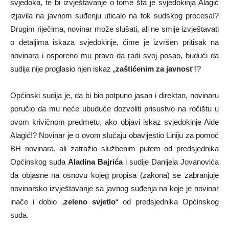
svjedoka, te bi izvještavanje o tome šta je svjedokinja Alagić
izjavila na javnom suđenju uticalo na tok sudskog procesa!?
Drugim riječima, novinar može slušati, ali ne smije izvještavati
o detaljima iskaza svjedokinje, čime je izvršen pritisak na
novinara i osporeno mu pravo da radi svoj posao, budući da
sudija nije proglasio njen iskaz „
zaštićenim za javnost
“!?
Općinski sudija je, da bi bio potpuno jasan i direktan, novinaru
poručio da mu neće ubuduće dozvoliti prisustvo na ročištu u
ovom krivičnom predmetu, ako objavi iskaz svjedokinje Aide
Alagić!? Novinar je o ovom slučaju obavijestio Liniju za pomoć
BH novinara, ali zatražio službenim putem od predsjednika
Općinskog suda
Aladina Bajrića
i sudije Danijela Jovanovića
da objasne na osnovu kojeg propisa (zakona) se zabranjuje
novinarsko izvještavanje sa javnog suđenja na koje je novinar
inače i dobio „
zeleno svjetlo
“ od predsjednika Općinskog
suda.