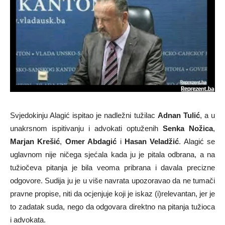
Svjedokinju Alagić ispitao je nadležni tužilac
Adnan Tulić
, a u
unakrsnom ispitivanju i advokati optuženih
Senka Nožica
,
Marjan Krešić
,
Omer Abdagić
i
Hasan Veladžić
. Alagić se
uglavnom nije ničega sjećala kada ju je pitala odbrana, a na
tužiočeva pitanja je bila veoma pribrana i davala precizne
odgovore. Sudija ju je u više navrata upozoravao da ne tumači
pravne propise, niti da ocjenjuje koji je iskaz (i)relevantan, jer je
to zadatak suda, nego da odgovara direktno na pitanja tužioca
i advokata.