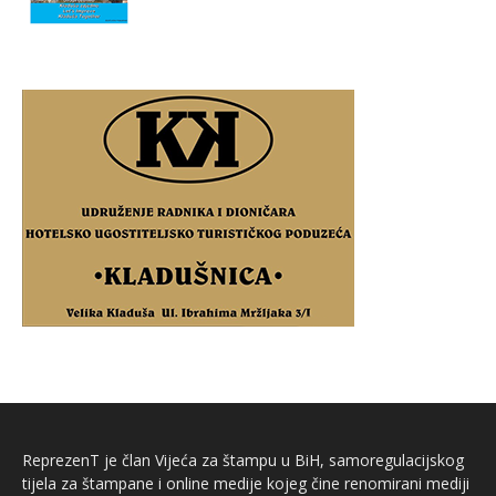
ReprezenT je član Vijeća za štampu u BiH, samoregulacijskog
tijela za štampane i online medije kojeg čine renomirani mediji