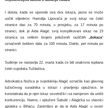
I doista, kada se uporede ova dva iskaza, jasno se može
uočiti slijedeće: Hamdija Lipovača je svoj iskaz na četiri
stranice dao za 70 minuta, u prosjeku, za 17 minuta po
stranici, dok je Aida Alagić svoj komplikovani iskaz na 19
stranica sa velikim brojem priloženih različitih „
dokaza
“
označenih boldom dala za 100 minuta. Dakle, pet minuta po
stranici.
Suđenje se nastavlja 22. marta kada će biti unakrsno ispitana
četiri svjedoka Tužilaštva.
Advokatica Nožica je svjedokinju Alagić označila kao glavnog
tužiočevog suradnika u istrazi i pravljenju optužnice, te
konstatirala da je njen iskaz osvetnički i sa namjerom da uništi
konkurenciju. Naime, i optuženi Šabulić i Alagićka su vlasnici
apoteka u Bihaću. Zanimljivo je da je Aida Alagić u ovom