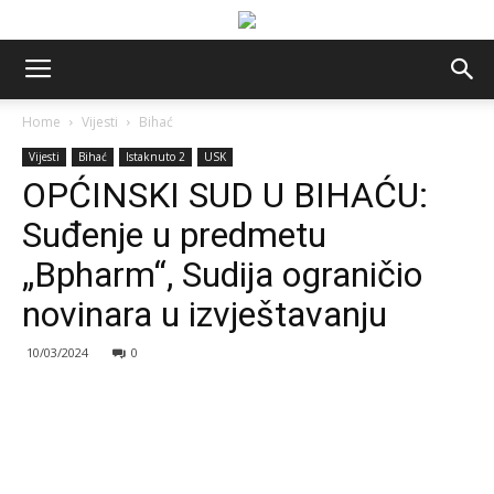
Home
Vijesti
Bihać
Vijesti
Bihać
Istaknuto 2
USK
OPĆINSKI SUD U BIHAĆU:
Suđenje u predmetu
„Bpharm“, Sudija ograničio
novinara u izvještavanju
10/03/2024
0