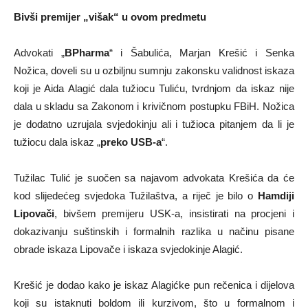
Bivši premijer „višak“ u ovom predmetu
Advokati „
BPharma
“ i Šabulića, Marjan Krešić i Senka
Nožica, doveli su u ozbiljnu sumnju zakonsku validnost iskaza
koji je Aida Alagić dala tužiocu Tuliću, tvrdnjom da iskaz nije
dala u skladu sa Zakonom i krivičnom postupku FBiH. Nožica
je dodatno uzrujala svjedokinju ali i tužioca pitanjem da li je
tužiocu dala iskaz „
preko USB-a
“.
Tužilac Tulić je suočen sa najavom advokata Krešića da će
kod slijedećeg svjedoka Tužilaštva, a riječ je bilo o
Hamdiji
Lipovači
, bivšem premijeru USK-a, insistirati na procjeni i
dokazivanju suštinskih i formalnih razlika u načinu pisane
obrade iskaza Lipovače i iskaza svjedokinje Alagić.
Krešić je dodao kako je iskaz Alagićke pun rečenica i dijelova
koji su istaknuti boldom ili kurzivom, što u formalnom i