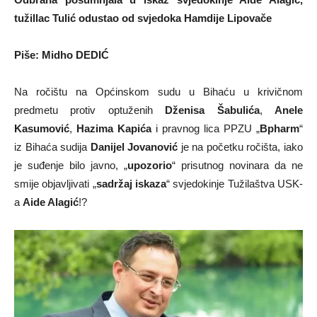
tužillac Tulić odustao od svjedoka Hamdije Lipovače
Piše: Midho DEDIĆ
Na ročištu na Općinskom sudu u Bihaću u krivičnom
predmetu protiv optuženih
Dženisa Šabulića
,
Anele
Kasumović
,
Hazima Kapića
i pravnog lica PPZU „
Bpharm
“
iz Bihaća sudija
Danijel Jovanović
je na početku ročišta, iako
je suđenje bilo javno, „
upozorio
“ prisutnog novinara da ne
smije objavljivati „
sadržaj iskaza
“ svjedokinje Tužilaštva USK-
a
Aide Alagić
!?