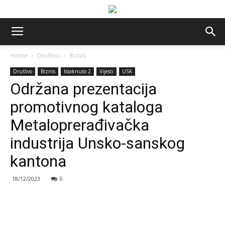
Home
Društvo
Biznis
Društvo
Biznis
Istaknuto 2
Vijesti
USK
Održana prezentacija
promotivnog kataloga
Metaloprerađivačka
industrija Unsko-sanskog
kantona
18/12/2023
0