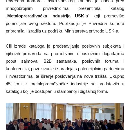
Privredna komora Unsko-sanskog kantona je danas pred
mnogobrojnim privrednicima prezentirala katalog
„
Metaloprerađivačka industrija USK
-a“ koji promoviše
potencijale ovog sektora. Publikaciju je Privredna komora
pripremila i izradila uz podršku Ministarstva privrede USK-a.
Cilj izrade kataloga je predstavljanje poslovnih subjekata i
njihovih proizvoda na promotivnim i poslovnim događajima
poput sajmova, B2B sastanaka, poslovnih foruma i
konferencija, povezivanje i saradnja s potencijalnim partnerima
i investitorima, te širenje poslovanja na nova tržišta. Ukupno
45 firmi iz metaloprerađivačke industrije se predstavilo u
katalogu koji je dostupan u štampanoj i digitalnoj formi.