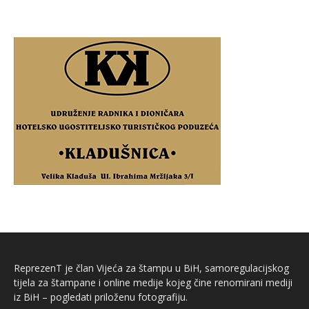
ReprezenT je član Vijeća za štampu u BiH, samoregulacijskog
tijela za štampane i online medije kojeg čine renomirani mediji
iz BiH – pogledati priloženu fotografiju.