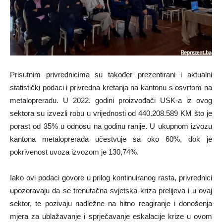
Prisutnim privrednicima su također prezentirani i aktualni
statistički podaci i privredna kretanja na kantonu s osvrtom na
metalopreradu. U 2022. godini proizvođači USK-a iz ovog
sektora su izvezli robu u vrijednosti od 440.208.589 KM što je
porast od 35% u odnosu na godinu ranije. U ukupnom izvozu
kantona metaloprerada učestvuje sa oko 60%, dok je
pokrivenost uvoza izvozom je 130,74%.
Iako ovi podaci govore u prilog kontinuiranog rasta, privrednici
upozoravaju da se trenutačna svjetska kriza prelijeva i u ovaj
sektor, te pozivaju nadležne na hitno reagiranje i donošenja
mjera za ublažavanje i sprječavanje eskalacije krize u ovom