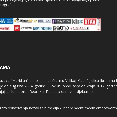
tografiju.
NAMA
uzeće "Meridian" d.o.o. sa sjedištem u Velikoj Kladuši, ulica Ibrahima
uje od augusta 2004. godine. U okviru preduzeća od kraja 2012. godine
nja) djeluje portal ReprezenT.ba kao osnovna djelatnost.
ram osnaživanja nezavisnih medija - Independent media emprowerm