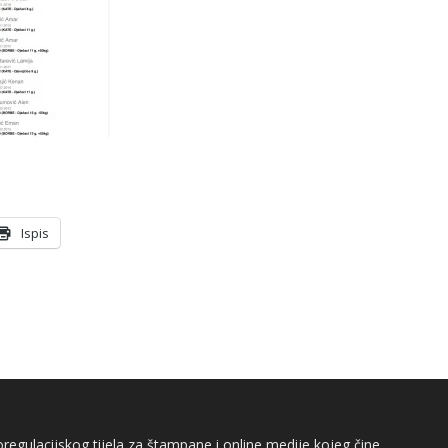
Ispis
egulacijskog tijela za štampane i online medije kojeg čine