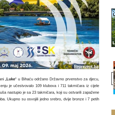
ni „
Luke
“ u Bihaću održano Državno prvenstvo za djecu,
čenju je učestvovalo 109 klubova i 711 takmičara iz cijele
duša nastupio je sa 23 takmičara, koji su ostvarili zapažene
luba. Ukupno su osvojili jedno srebro, dvije bronze i 7 petih