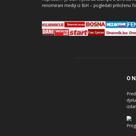
renomirani mediji iz BiH – pogledati priloženu fo
O 
Pred
djel
izda
Prog