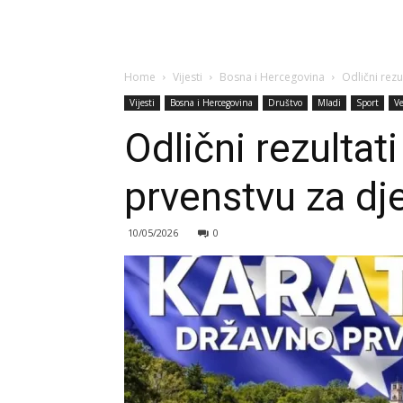
Home
Vijesti
Bosna i Hercegovina
Odlični rez
Vijesti
Bosna i Hercegovina
Društvo
Mladi
Sport
Ve
Odlični rezulta
prvenstvu za dj
10/05/2026
0