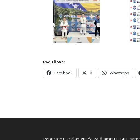
Podjeli ovo:
Facebook
X
WhatsApp
ReprezenT je član Vijeća za štampu u BiH, samor