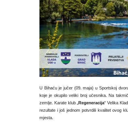
U Bihaću je jučer (09. maja) u Sportskoj dvora
koje je okupilo veliki broj učesnika. Na takmi
zemlje. Karate klub „
Regeneracija
“ Velika Kla
rezultate i još jednom potvrdili kvalitet ovog k
mjesta.