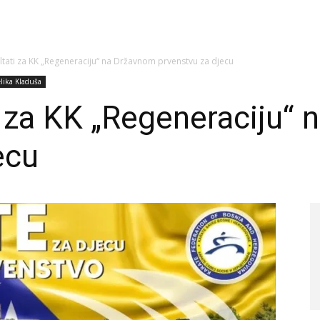
ultati za KK „Regeneraciju“ na Državnom prvenstvu za djecu
lika Kladuša
ti za KK „Regeneraciju“
ecu