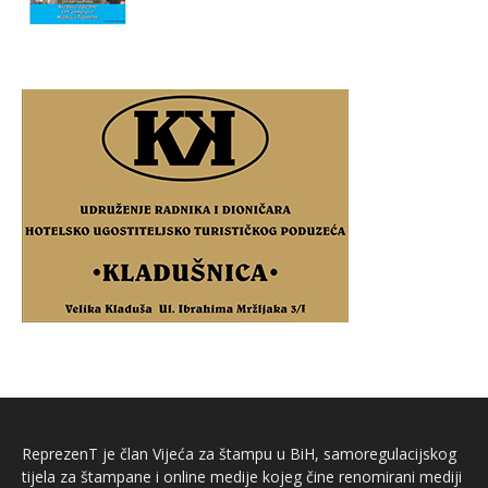
ReprezenT je član Vijeća za štampu u BiH, samoregulacijskog
tijela za štampane i online medije kojeg čine renomirani mediji