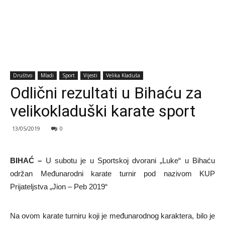
Društvo
Mladi
Sport
Vijesti
Velika Kladuša
Odlični rezultati u Bihaću za
velikokladuški karate sport
13/05/2019
0
BIHAĆ –
U subotu je u Sportskoj dvorani „Luke“ u Bihaću
održan Međunarodni karate turnir pod nazivom KUP
Prijateljstva „Jion – Peb 2019“
Na ovom karate turniru koji je međunarodnog karaktera, bilo je