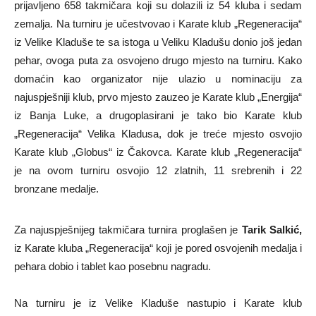
prijavljeno 658 takmičara koji su dolazili iz 54 kluba i sedam
zemalja. Na turniru je učestvovao i Karate klub „Regeneracija“
iz Velike Kladuše te sa istoga u Veliku Kladušu donio još jedan
pehar, ovoga puta za osvojeno drugo mjesto na turniru. Kako
domaćin kao organizator nije ulazio u nominaciju za
najuspješniji klub, prvo mjesto zauzeo je Karate klub „Energija“
iz Banja Luke, a drugoplasirani je tako bio Karate klub
„Regeneracija“ Velika Kladusa, dok je treće mjesto osvojio
Karate klub „Globus“ iz Čakovca. Karate klub „Regeneracija“
je na ovom turniru osvojio 12 zlatnih, 11 srebrenih i 22
bronzane medalje.
Za najuspješnijeg takmičara turnira proglašen je
Tarik Salkić,
iz Karate kluba „Regeneracija“ koji je pored osvojenih medalja i
pehara dobio i tablet kao posebnu nagradu.
Na turniru je iz Velike Kladuše nastupio i Karate klub