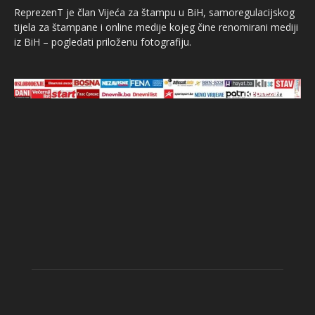
ReprezenT je član Vijeća za štampu u BiH, samoregulacijskog
tijela za štampane i online medije kojeg čine renomirani mediji
iz BiH – pogledati priloženu fotografiju.