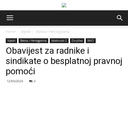
Home
Vijesti
Bosna i Hercegovina
Vijesti
Bosna i Hercegovina
Istaknuto 2
Društvo
NVO
Obavijest za radnike i
sindikate o besplatnoj pravnoj
pomoći
12/06/2024
0